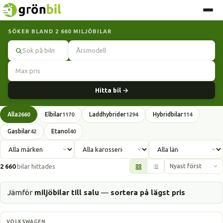
SÖKER BLAND 2 660 MILJÖBILAR
Sök
Hitta bil →
Alla
Elbilar
Laddhybrider
Hybridbilar
2660
1170
1294
114
Gasbilar
Etanol
42
40
2 660
bilar hittades
Jämför
miljöbilar till salu
—
sortera på lägst pris
Elbil
VOLKSWAGEN