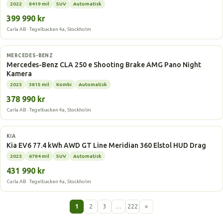
2022
8419 mil
SUV
Automatisk
399 990 kr
Carla AB · Tegelbacken 4a, Stockholm
Laddhybrid
MERCEDES-BENZ
Mercedes-Benz CLA 250 e Shooting Brake AMG Pano Night
Kamera
2023
3815 mil
Kombi
Automatisk
378 990 kr
Carla AB · Tegelbacken 4a, Stockholm
Elbil
KIA
Kia EV6 77.4 kWh AWD GT Line Meridian 360 Elstol HUD Drag
2023
6784 mil
SUV
Automatisk
431 990 kr
Carla AB · Tegelbacken 4a, Stockholm
1
2
3
…
222
»