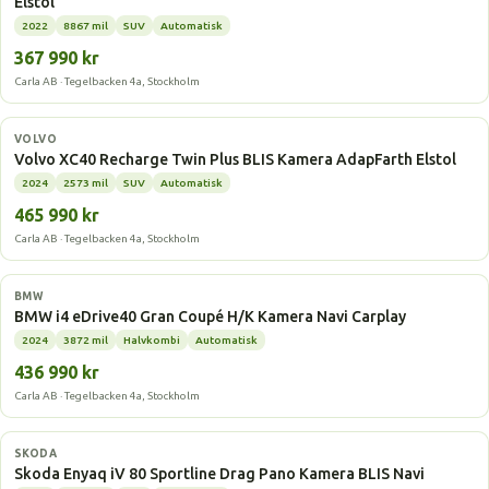
Elstol
2022
8867 mil
SUV
Automatisk
367 990 kr
Carla AB · Tegelbacken 4a, Stockholm
Elbil
VOLVO
Volvo XC40 Recharge Twin Plus BLIS Kamera AdapFarth Elstol
2024
2573 mil
SUV
Automatisk
465 990 kr
Carla AB · Tegelbacken 4a, Stockholm
Elbil
BMW
BMW i4 eDrive40 Gran Coupé H/K Kamera Navi Carplay
2024
3872 mil
Halvkombi
Automatisk
436 990 kr
Carla AB · Tegelbacken 4a, Stockholm
Elbil
SKODA
Skoda Enyaq iV 80 Sportline Drag Pano Kamera BLIS Navi