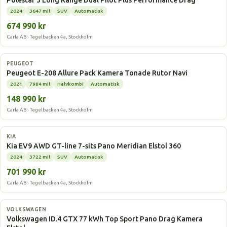
Polestar 3 Long Range Dual Pilot Plus Performance Drag
2024
3647 mil
SUV
Automatisk
674 990 kr
Carla AB · Tegelbacken 4a, Stockholm
Elbil
PEUGEOT
Peugeot E-208 Allure Pack Kamera Tonade Rutor Navi
2021
7984 mil
Halvkombi
Automatisk
148 990 kr
Carla AB · Tegelbacken 4a, Stockholm
Elbil
KIA
Kia EV9 AWD GT-line 7-sits Pano Meridian Elstol 360
2024
3722 mil
SUV
Automatisk
701 990 kr
Carla AB · Tegelbacken 4a, Stockholm
Elbil
VOLKSWAGEN
Volkswagen ID.4 GTX 77 kWh Top Sport Pano Drag Kamera