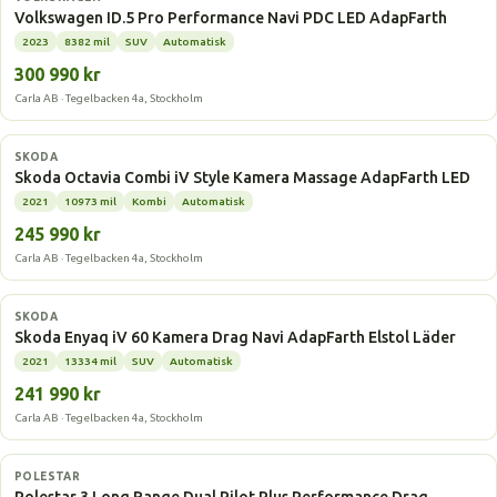
Volkswagen ID.5 Pro Performance Navi PDC LED AdapFarth
2023
8382 mil
SUV
Automatisk
300 990 kr
Carla AB · Tegelbacken 4a, Stockholm
Laddhybrid
SKODA
Skoda Octavia Combi iV Style Kamera Massage AdapFarth LED
2021
10973 mil
Kombi
Automatisk
245 990 kr
Carla AB · Tegelbacken 4a, Stockholm
Elbil
SKODA
Skoda Enyaq iV 60 Kamera Drag Navi AdapFarth Elstol Läder
2021
13334 mil
SUV
Automatisk
241 990 kr
Carla AB · Tegelbacken 4a, Stockholm
Elbil
POLESTAR