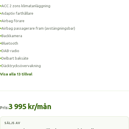
ACC 2 zons klimatanläggning
Adaptiv farthållare
Airbag förare
Airbag passagerare fram (avstängningsbar)
Backkamera
Bluetooth
DAB-radio
Delbart baksäte
Däcktrycksövervakning
Visa alla 13 tillval
3 995 kr/mån
Pris:
SÄLJS AV