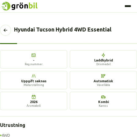
Hyundai Tucson Hybrid 4WD Essential
Tillbaka
till
föregående
11 bilder
sida
-
Laddhybrid
Reg.nummer
Drivmedel
Uppgift saknas
Automatisk
Mätarställning
Växellåda
2026
Kombi
Årsmodell
Kaross
Utrustning
4WD