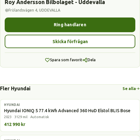
Roy Andersson Bilbolaget - Uddevalla
Frölandsvägen 4, UDDEVALLA
Ring handlaren
Skicka förfrågan
Spara som favorit
Dela
Fler Hyundai
Se alla
HYUNDAI
Elbil
Hyundai IONIQ 5 77.4 kWh Advanced 360 HuD Elstol BLIS Bose
2023 · 3129 mil · Automatisk
412 990 kr