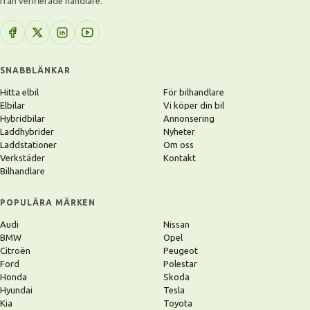
från verifierade handlare.
SNABBLÄNKAR
Hitta elbil
För bilhandlare
Elbilar
Vi köper din bil
Hybridbilar
Annonsering
Laddhybrider
Nyheter
Laddstationer
Om oss
Verkstäder
Kontakt
Bilhandlare
POPULÄRA MÄRKEN
Audi
Nissan
BMW
Opel
Citroën
Peugeot
Ford
Polestar
Honda
Skoda
Hyundai
Tesla
Kia
Toyota