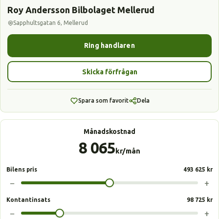
Roy Andersson Bilbolaget Mellerud
Sapphultsgatan 6, Mellerud
Ring handlaren
Skicka förfrågan
Spara som favorit
Dela
Månadskostnad
8 065
kr/mån
Bilens pris
493 625 kr
−
+
Kontantinsats
98 725 kr
−
+