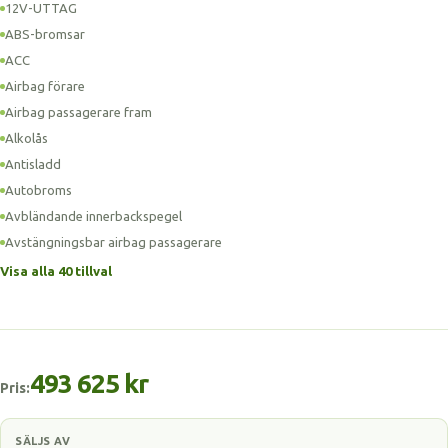
12V-UTTAG
ABS-bromsar
ACC
Airbag förare
Airbag passagerare fram
Alkolås
Antisladd
Autobroms
Avbländande innerbackspegel
Avstängningsbar airbag passagerare
Visa alla 40 tillval
493 625 kr
Pris:
SÄLJS AV