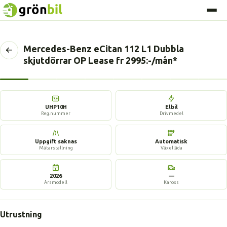
Mercedes-Benz eCitan 112 L1 Dubbla
Tillbaka
skjutdörrar OP Lease fr 2995:-/mån*
till
föregående
sida
9 bilder
UHP10H
Elbil
Reg.nummer
Drivmedel
Uppgift saknas
Automatisk
Mätarställning
Växellåda
2026
—
Årsmodell
Kaross
Utrustning