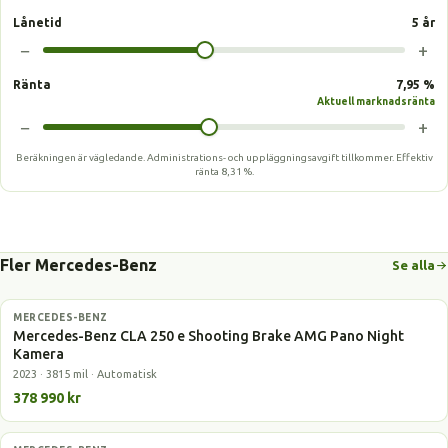
Lånetid
5 år
−
+
Ränta
7,95 %
Aktuell marknadsränta
−
+
Beräkningen är vägledande. Administrations- och uppläggningsavgift tillkommer.
Effektiv
ränta
8,31 %
.
Fler Mercedes-Benz
Se alla
MERCEDES-BENZ
Laddhybrid
Mercedes-Benz CLA 250 e Shooting Brake AMG Pano Night
Kamera
2023 · 3815 mil · Automatisk
378 990 kr