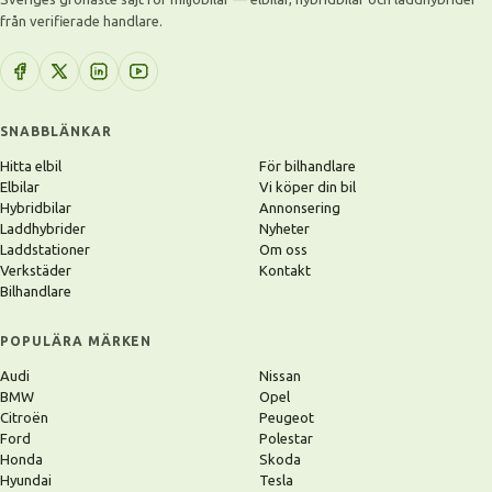
från verifierade handlare.
SNABBLÄNKAR
Hitta elbil
För bilhandlare
Elbilar
Vi köper din bil
Hybridbilar
Annonsering
Laddhybrider
Nyheter
Laddstationer
Om oss
Verkstäder
Kontakt
Bilhandlare
POPULÄRA MÄRKEN
Audi
Nissan
BMW
Opel
Citroën
Peugeot
Ford
Polestar
Honda
Skoda
Hyundai
Tesla