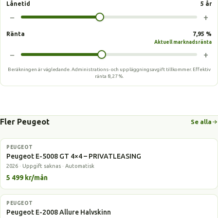
Lånetid
5 år
−
+
Ränta
7,95 %
Aktuell marknadsränta
−
+
Beräkningen är vägledande. Administrations- och uppläggningsavgift tillkommer.
Effektiv
ränta
8,27 %
.
Fler Peugeot
Se alla
PEUGEOT
Elbil
Peugeot E-5008 GT 4×4 – PRIVATLEASING
2026 · Uppgift saknas · Automatisk
5 499 kr/mån
PEUGEOT
Elbil
Peugeot E-2008 Allure Halvskinn