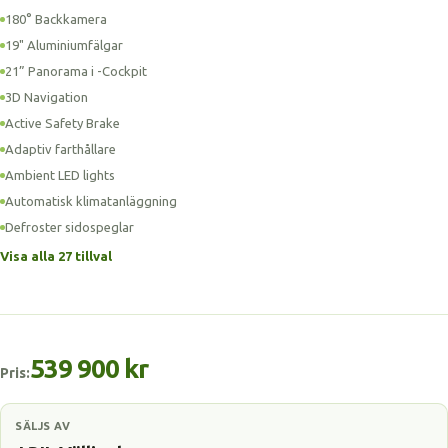
180° Backkamera
19" Aluminiumfälgar
21” Panorama i -Cockpit
3D Navigation
Active Safety Brake
Adaptiv farthållare
Ambient LED lights
Automatisk klimatanläggning
Defroster sidospeglar
Visa alla 27 tillval
539 900 kr
Pris:
SÄLJS AV