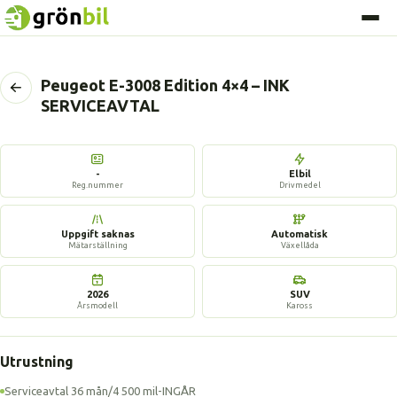
Peugeot E-3008 Edition 4×4 – INK
Tillbaka
SERVICEAVTAL
till
föregående
sida
-
Elbil
Reg.nummer
Drivmedel
Uppgift saknas
Automatisk
Mätarställning
Växellåda
2026
SUV
Årsmodell
Kaross
Utrustning
Serviceavtal 36 mån/4 500 mil-INGÅR