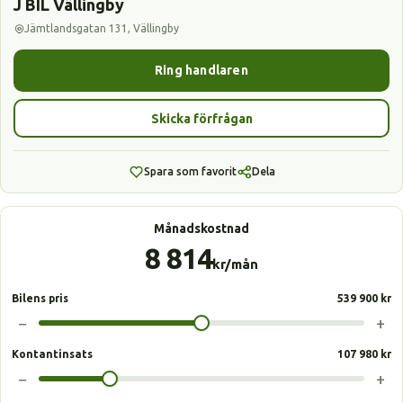
J BIL Vällingby
Jämtlandsgatan 131, Vällingby
Ring handlaren
Skicka förfrågan
Spara som favorit
Dela
Månadskostnad
8 814
kr/mån
Bilens pris
539 900 kr
−
+
Kontantinsats
107 980 kr
−
+