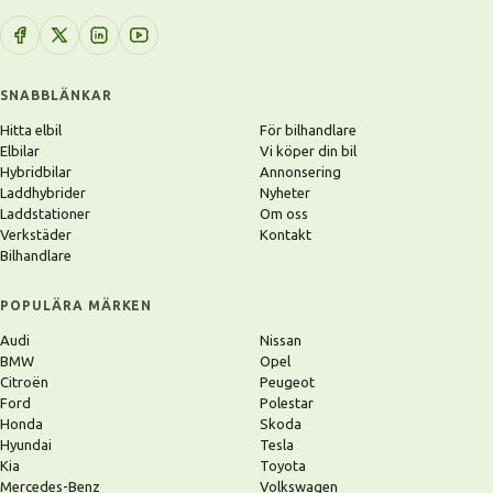
SNABBLÄNKAR
Hitta elbil
För bilhandlare
Elbilar
Vi köper din bil
Hybridbilar
Annonsering
Laddhybrider
Nyheter
Laddstationer
Om oss
Verkstäder
Kontakt
Bilhandlare
POPULÄRA MÄRKEN
Audi
Nissan
BMW
Opel
Citroën
Peugeot
Ford
Polestar
Honda
Skoda
Hyundai
Tesla
Kia
Toyota
Mercedes-Benz
Volkswagen