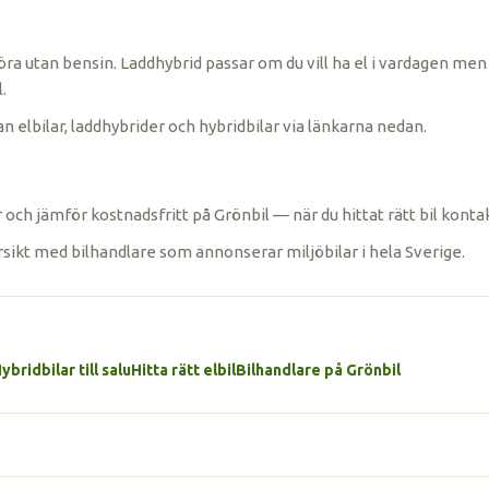
öra utan bensin. Laddhybrid passar om du vill ha el i vardagen men 
.
n elbilar, laddhybrider och hybridbilar via länkarna nedan.
och jämför kostnadsfritt på Grönbil — när du hittat rätt bil konta
rsikt med bilhandlare som annonserar miljöbilar i hela Sverige.
ybridbilar till salu
Hitta rätt elbil
Bilhandlare på Grönbil