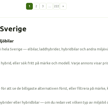
1
2
3
…
222
»
i Sverige
jöbilar
 i hela Sverige — elbilar, laddhybrider, hybridbilar och andra miljöv
hybrid, eller sök fritt på märke och modell. Varje annons visar pris
ris» för att se de billigaste alternativen först, eller filtrera på mä
hybrider eller hybridbilar — om du redan vet vilken typ av miljöbil 