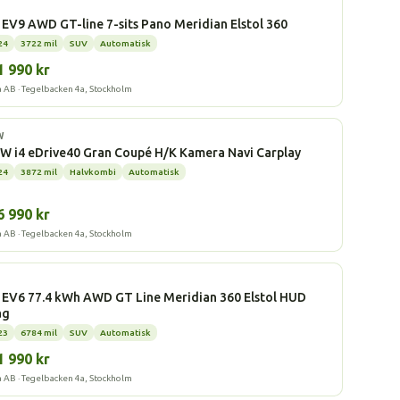
l
 EV9 AWD GT-line 7-sits Pano Meridian Elstol 360
24
3722 mil
SUV
Automatisk
1 990 kr
a AB · Tegelbacken 4a, Stockholm
l
W
 i4 eDrive40 Gran Coupé H/K Kamera Navi Carplay
24
3872 mil
Halvkombi
Automatisk
6 990 kr
a AB · Tegelbacken 4a, Stockholm
l
 EV6 77.4 kWh AWD GT Line Meridian 360 Elstol HUD
ag
23
6784 mil
SUV
Automatisk
1 990 kr
a AB · Tegelbacken 4a, Stockholm