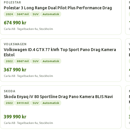
Elbil
POLESTAR
Polestar 3 Long Range Dual Pilot Plus Performance Drag
2024
3647 mil
SUV
Automatisk
674 990 kr
Carla AB · Tegelbacken 4a, Stockholm
Elbil
VOLKSWAGEN
Volkswagen ID.4 GTX 77 kWh Top Sport Pano Drag Kamera
Elstol
2022
8867 mil
SUV
Automatisk
367 990 kr
Carla AB · Tegelbacken 4a, Stockholm
Elbil
SKODA
Skoda Enyaq iV 80 Sportline Drag Pano Kamera BLIS Navi
2022
8419 mil
SUV
Automatisk
399 990 kr
Carla AB · Tegelbacken 4a, Stockholm