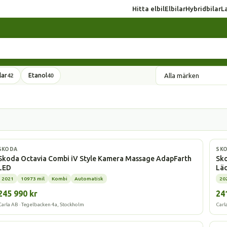
Hitta elbil
Elbilar
Hybridbilar
L
lar
Etanol
42
40
Laddhybrid
Elbi
SKODA
SK
Skoda Octavia Combi iV Style Kamera Massage AdapFarth
Sko
LED
Lä
2021
10973 mil
Kombi
Automatisk
20
245 990 kr
24
Carla AB · Tegelbacken 4a, Stockholm
Carl