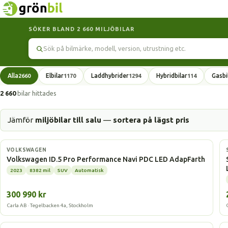
SÖKER BLAND 2 660 MILJÖBILAR
Sök
Alla
Elbilar
Laddhybrider
Hybridbilar
Gasbi
2660
1170
1294
114
2 660
bilar hittades
Jämför
miljöbilar till salu
—
sortera på lägst pris
Elbil
VOLKSWAGEN
Volkswagen ID.5 Pro Performance Navi PDC LED AdapFarth
2023
8382 mil
SUV
Automatisk
300 990 kr
Carla AB · Tegelbacken 4a, Stockholm