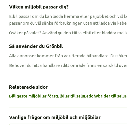
Vilken miljöbil passar dig?
Elbil passar om du kan ladda hemma eller på jobbet och vill k
passar om du vill sänka förbrukningen utan att ladda via kabel
Osäker på valet? Använd guiden Hitta elbil eller bläddra mella
Så använder du Grönbil
Alla annonser kommer från verifierade bilhandlare. Du söker 
Behöver du hitta handlare i ditt område finns en särskild öve
Relaterade sidor
Billigaste miljöbilar först
Elbilar till salu
Laddhybrider till salu
H
Vanliga frågor om miljöbil och miljöbilar