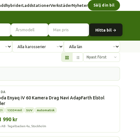
addhybrider
Laddstationer
Verkstäder
Nyheter
Sälj din bil
Hitta bil →
l
ODA
da Enyaq iV 60 Kamera Drag Navi AdapFarth Elstol
der
21
13334 mil
SUV
Automatisk
1 990 kr
a AB · Tegelbacken 4a, Stockholm