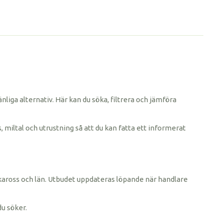
änliga alternativ. Här kan du söka, filtrera och jämföra
, miltal och utrustning så att du kan fatta ett informerat
rke, kaross och län. Utbudet uppdateras löpande när handlare
du söker.