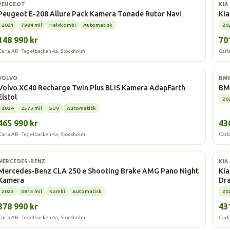
Elbil
Elbi
PEUGEOT
KIA
Peugeot E-208 Allure Pack Kamera Tonade Rutor Navi
Kia
2021
7984 mil
Halvkombi
Automatisk
20
148 990 kr
70
Carla AB · Tegelbacken 4a, Stockholm
Carl
Elbil
Elbi
VOLVO
BM
Volvo XC40 Recharge Twin Plus BLIS Kamera AdapFarth
BMW
Elstol
20
2024
2573 mil
SUV
Automatisk
465 990 kr
43
Carla AB · Tegelbacken 4a, Stockholm
Carl
Laddhybrid
Elbi
MERCEDES-BENZ
KIA
Mercedes-Benz CLA 250 e Shooting Brake AMG Pano Night
Kia
Kamera
Dr
2023
3815 mil
Kombi
Automatisk
20
378 990 kr
43
Carla AB · Tegelbacken 4a, Stockholm
Carl