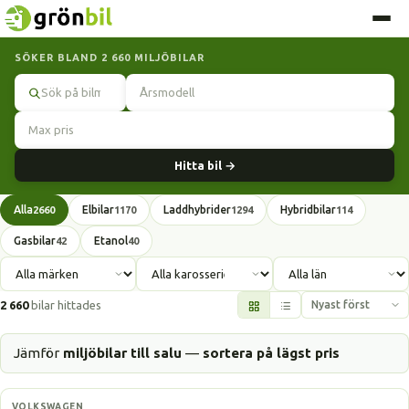
SÖKER BLAND 2 660 MILJÖBILAR
Sök
Hitta bil →
Alla
Elbilar
Laddhybrider
Hybridbilar
2660
1170
1294
114
Gasbilar
Etanol
42
40
2 660
bilar hittades
Jämför
miljöbilar till salu
—
sortera på lägst pris
Elbil
VOLKSWAGEN