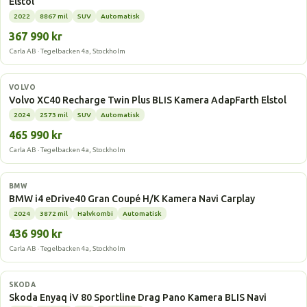
Elstol
2022
8867 mil
SUV
Automatisk
367 990 kr
Carla AB · Tegelbacken 4a, Stockholm
Elbil
VOLVO
Volvo XC40 Recharge Twin Plus BLIS Kamera AdapFarth Elstol
2024
2573 mil
SUV
Automatisk
465 990 kr
Carla AB · Tegelbacken 4a, Stockholm
Elbil
BMW
BMW i4 eDrive40 Gran Coupé H/K Kamera Navi Carplay
2024
3872 mil
Halvkombi
Automatisk
436 990 kr
Carla AB · Tegelbacken 4a, Stockholm
Elbil
SKODA
Skoda Enyaq iV 80 Sportline Drag Pano Kamera BLIS Navi