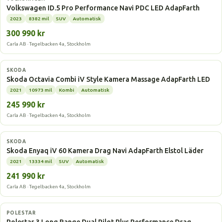
Volkswagen ID.5 Pro Performance Navi PDC LED AdapFarth
2023
8382 mil
SUV
Automatisk
300 990 kr
Carla AB · Tegelbacken 4a, Stockholm
Laddhybrid
SKODA
Skoda Octavia Combi iV Style Kamera Massage AdapFarth LED
2021
10973 mil
Kombi
Automatisk
245 990 kr
Carla AB · Tegelbacken 4a, Stockholm
Elbil
SKODA
Skoda Enyaq iV 60 Kamera Drag Navi AdapFarth Elstol Läder
2021
13334 mil
SUV
Automatisk
241 990 kr
Carla AB · Tegelbacken 4a, Stockholm
Elbil
POLESTAR