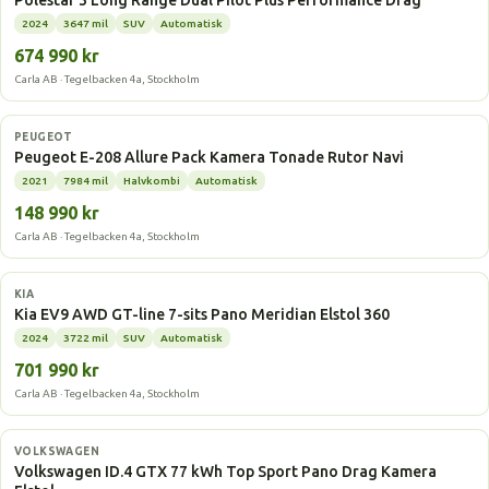
Polestar 3 Long Range Dual Pilot Plus Performance Drag
2024
3647 mil
SUV
Automatisk
674 990 kr
Carla AB · Tegelbacken 4a, Stockholm
Elbil
PEUGEOT
Peugeot E-208 Allure Pack Kamera Tonade Rutor Navi
2021
7984 mil
Halvkombi
Automatisk
148 990 kr
Carla AB · Tegelbacken 4a, Stockholm
Elbil
KIA
Kia EV9 AWD GT-line 7-sits Pano Meridian Elstol 360
2024
3722 mil
SUV
Automatisk
701 990 kr
Carla AB · Tegelbacken 4a, Stockholm
Elbil
VOLKSWAGEN
Volkswagen ID.4 GTX 77 kWh Top Sport Pano Drag Kamera