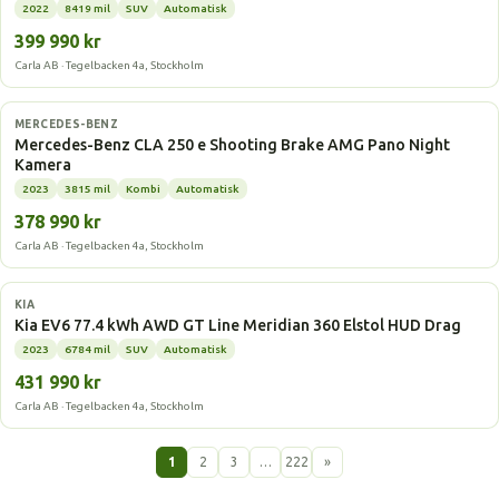
2022
8419 mil
SUV
Automatisk
399 990 kr
Carla AB · Tegelbacken 4a, Stockholm
Laddhybrid
MERCEDES-BENZ
Mercedes-Benz CLA 250 e Shooting Brake AMG Pano Night
Kamera
2023
3815 mil
Kombi
Automatisk
378 990 kr
Carla AB · Tegelbacken 4a, Stockholm
Elbil
KIA
Kia EV6 77.4 kWh AWD GT Line Meridian 360 Elstol HUD Drag
2023
6784 mil
SUV
Automatisk
431 990 kr
Carla AB · Tegelbacken 4a, Stockholm
1
2
3
…
222
»