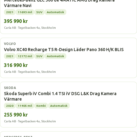
Mercedes-Benz GLC 300 de 4MATIC AMG Drag Kamera
Värmare Navi
2021
11693 mil
SUV
Automatisk
395 990 kr
Carla AB · Tegelbacken 4a, Stockholm
Laddhybrid
VOLVO
Volvo XC40 Recharge T5 R-Design Läder Pano 360 H/K BLIS
2021
12172 mil
SUV
Automatisk
316 990 kr
Carla AB · Tegelbacken 4a, Stockholm
Laddhybrid
SKODA
Skoda Superb iV Combi 1.4 TSI iV DSG L&K Drag Kamera
Värmare
2020
11405 mil
Kombi
Automatisk
255 990 kr
Carla AB · Tegelbacken 4a, Stockholm
Laddhybrid