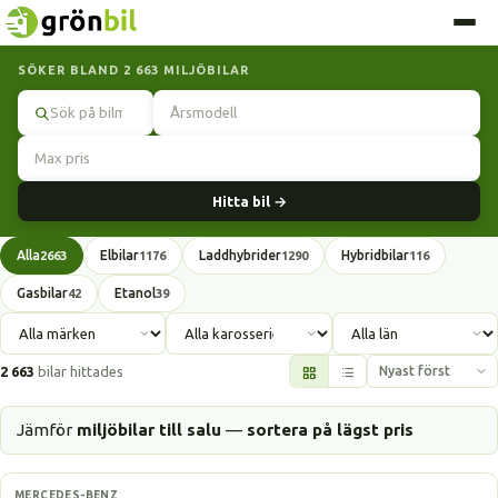
SÖKER BLAND 2 663 MILJÖBILAR
Sök
Hitta bil →
Alla
Elbilar
Laddhybrider
Hybridbilar
2663
1176
1290
116
Gasbilar
Etanol
42
39
2 663
bilar hittades
Jämför
miljöbilar till salu
—
sortera på lägst pris
Laddhybrid
MERCEDES-BENZ