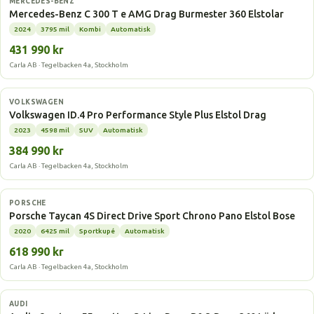
MERCEDES-BENZ
Mercedes-Benz C 300 T e AMG Drag Burmester 360 Elstolar
2024
3795 mil
Kombi
Automatisk
431 990 kr
Carla AB · Tegelbacken 4a, Stockholm
Elbil
VOLKSWAGEN
Volkswagen ID.4 Pro Performance Style Plus Elstol Drag
2023
4598 mil
SUV
Automatisk
384 990 kr
Carla AB · Tegelbacken 4a, Stockholm
Elbil
PORSCHE
Porsche Taycan 4S Direct Drive Sport Chrono Pano Elstol Bose
2020
6425 mil
Sportkupé
Automatisk
618 990 kr
Carla AB · Tegelbacken 4a, Stockholm
Elbil
AUDI