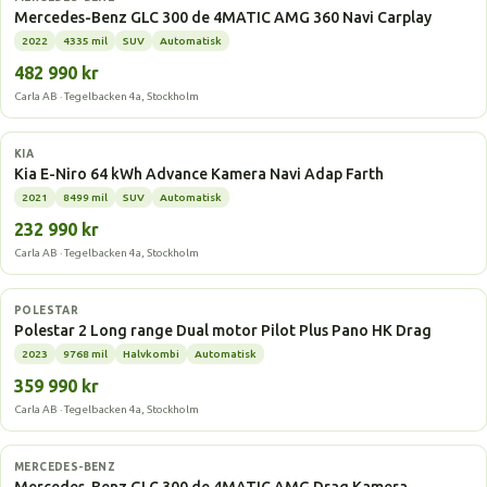
Mercedes-Benz GLC 300 de 4MATIC AMG 360 Navi Carplay
2022
4335 mil
SUV
Automatisk
482 990 kr
Carla AB · Tegelbacken 4a, Stockholm
Elbil
KIA
Kia E-Niro 64 kWh Advance Kamera Navi Adap Farth
2021
8499 mil
SUV
Automatisk
232 990 kr
Carla AB · Tegelbacken 4a, Stockholm
Elbil
POLESTAR
Polestar 2 Long range Dual motor Pilot Plus Pano HK Drag
2023
9768 mil
Halvkombi
Automatisk
359 990 kr
Carla AB · Tegelbacken 4a, Stockholm
Laddhybrid
MERCEDES-BENZ