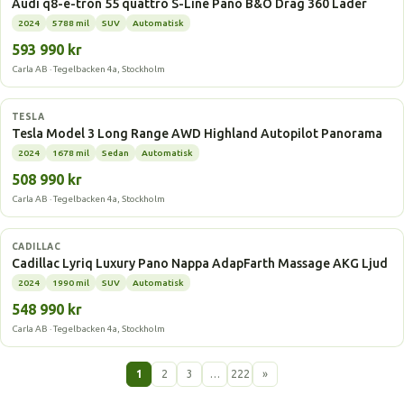
Audi q8-e-tron 55 quattro S-Line Pano B&O Drag 360 Läder
2024
5788 mil
SUV
Automatisk
593 990 kr
Carla AB · Tegelbacken 4a, Stockholm
Elbil
TESLA
Tesla Model 3 Long Range AWD Highland Autopilot Panorama
2024
1678 mil
Sedan
Automatisk
508 990 kr
Carla AB · Tegelbacken 4a, Stockholm
Elbil
CADILLAC
Cadillac Lyriq Luxury Pano Nappa AdapFarth Massage AKG Ljud
2024
1990 mil
SUV
Automatisk
548 990 kr
Carla AB · Tegelbacken 4a, Stockholm
1
2
3
…
222
»