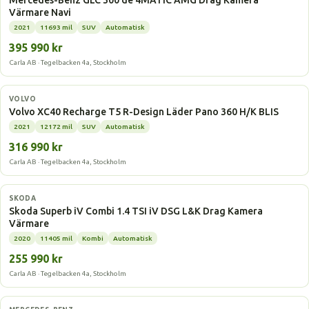
Mercedes-Benz GLC 300 de 4MATIC AMG Drag Kamera
Värmare Navi
2021
11693 mil
SUV
Automatisk
395 990 kr
Carla AB · Tegelbacken 4a, Stockholm
Laddhybrid
VOLVO
Volvo XC40 Recharge T5 R-Design Läder Pano 360 H/K BLIS
2021
12172 mil
SUV
Automatisk
316 990 kr
Carla AB · Tegelbacken 4a, Stockholm
Laddhybrid
SKODA
Skoda Superb iV Combi 1.4 TSI iV DSG L&K Drag Kamera
Värmare
2020
11405 mil
Kombi
Automatisk
255 990 kr
Carla AB · Tegelbacken 4a, Stockholm
Laddhybrid