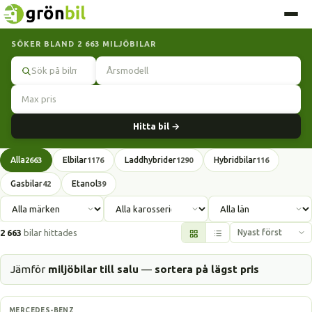
SÖKER BLAND 2 663 MILJÖBILAR
Sök
Hitta bil →
Alla
Elbilar
Laddhybrider
Hybridbilar
2663
1176
1290
116
Gasbilar
Etanol
42
39
2 663
bilar hittades
Jämför
miljöbilar till salu
—
sortera på lägst pris
Laddhybrid
MERCEDES-BENZ