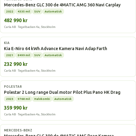
Mercedes-Benz GLC 300 de 4MATIC AMG 360 Navi Carplay
2022
4335 mil
SUV
Automatisk
482 990 kr
Carla AB · Tegelbacken 4a, Stockholm
Elbil
KIA
Kia E-Niro 64 kWh Advance Kamera Navi Adap Farth
2021
8499 mil
SUV
Automatisk
232 990 kr
Carla AB · Tegelbacken 4a, Stockholm
Elbil
POLESTAR
Polestar 2 Long range Dual motor Pilot Plus Pano HK Drag
2023
9768 mil
Halvkombi
Automatisk
359 990 kr
Carla AB · Tegelbacken 4a, Stockholm
Laddhybrid
MERCEDES-BENZ