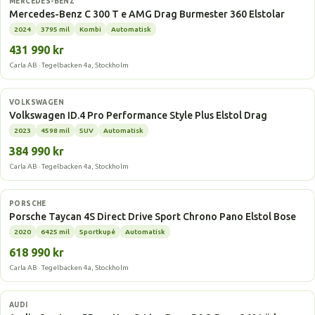
MERCEDES-BENZ
Mercedes-Benz C 300 T e AMG Drag Burmester 360 Elstolar
2024
3795 mil
Kombi
Automatisk
431 990 kr
Carla AB · Tegelbacken 4a, Stockholm
Elbil
VOLKSWAGEN
Volkswagen ID.4 Pro Performance Style Plus Elstol Drag
2023
4598 mil
SUV
Automatisk
384 990 kr
Carla AB · Tegelbacken 4a, Stockholm
Elbil
PORSCHE
Porsche Taycan 4S Direct Drive Sport Chrono Pano Elstol Bose
2020
6425 mil
Sportkupé
Automatisk
618 990 kr
Carla AB · Tegelbacken 4a, Stockholm
Elbil
AUDI