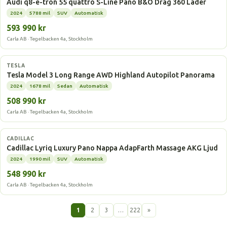
Audi q8-e-tron 55 quattro S-Line Pano B&O Drag 360 Läder
2024
5788 mil
SUV
Automatisk
593 990 kr
Carla AB · Tegelbacken 4a, Stockholm
Elbil
TESLA
Tesla Model 3 Long Range AWD Highland Autopilot Panorama
2024
1678 mil
Sedan
Automatisk
508 990 kr
Carla AB · Tegelbacken 4a, Stockholm
Elbil
CADILLAC
Cadillac Lyriq Luxury Pano Nappa AdapFarth Massage AKG Ljud
2024
1990 mil
SUV
Automatisk
548 990 kr
Carla AB · Tegelbacken 4a, Stockholm
1
2
3
…
222
»