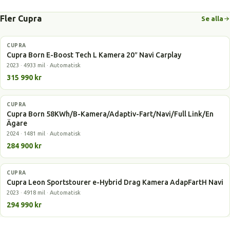
Fler Cupra
Se alla
CUPRA
Elbil
Cupra Born E-Boost Tech L Kamera 20″ Navi Carplay
2023 · 4933 mil · Automatisk
315 990 kr
CUPRA
Elbil
Cupra Born 58KWh/B-Kamera/Adaptiv-Fart/Navi/Full Link/En
Ägare
2024 · 1481 mil · Automatisk
284 900 kr
CUPRA
Laddhybrid
Cupra Leon Sportstourer e-Hybrid Drag Kamera AdapFartH Navi
2023 · 4918 mil · Automatisk
294 990 kr