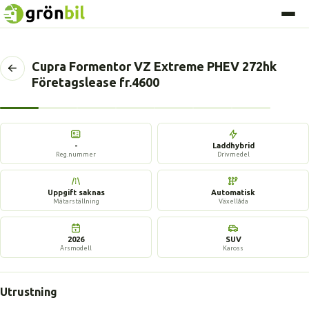
Cupra Formentor VZ Extreme PHEV 272hk
Tillbaka
Företagslease fr.4600
till
föregående
sida
7 bilder
-
Laddhybrid
Reg.nummer
Drivmedel
Uppgift saknas
Automatisk
Mätarställning
Växellåda
2026
SUV
Årsmodell
Kaross
Utrustning