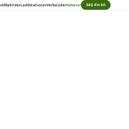
addhybrider
Laddstationer
Verkstäder
Nyheter
Sälj din bil