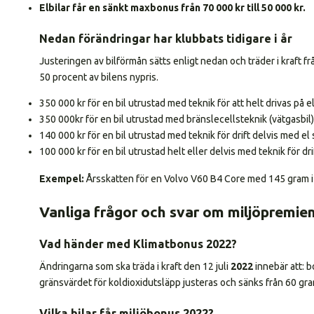
Elbilar får en sänkt maxbonus från 70 000 kr till 50 000 kr.
Nedan förändringar har klubbats tidigare i år
Justeringen av bilförmån sätts enligt nedan och träder i kraft 
50 procent av bilens nypris.
350 000 kr för en bil utrustad med teknik för att helt drivas på e
350 000kr för en bil utrustad med bränslecellsteknik (vätgasbil)
140 000 kr för en bil utrustad med teknik för drift delvis med el
100 000 kr för en bil utrustad helt eller delvis med teknik för d
Exempel:
Årsskatten för en Volvo V60 B4 Core med 145 gram i 
Vanliga frågor och svar om miljöpremie
Vad händer med Klimatbonus 2022?
Ändringarna som ska träda i kraft den 12 juli
2022
innebär att: 
gränsvärdet för koldioxidutsläpp justeras och sänks från 60 g
Vilka bilar får miljöbonus 2022?