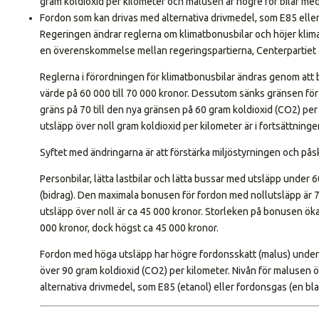
gram koldioxid per kilometer och malusen är högre för bilar med
Fordon som kan drivas med alternativa drivmedel, som E85 eller
Regeringen ändrar reglerna om klimatbonusbilar och höjer klim
en överenskommelse mellan regeringspartierna, Centerpartiet 
Reglerna i förordningen för klimatbonusbilar ändras genom att
värde på 60 000 till 70 000 kronor. Dessutom sänks gränsen för
gräns på 70 till den nya gränsen på 60 gram koldioxid (CO2) p
utsläpp över noll gram koldioxid per kilometer är i fortsättning
Syftet med ändringarna är att förstärka miljöstyrningen och påsk
Personbilar, lätta lastbilar och lätta bussar med utsläpp under
(bidrag). Den maximala bonusen för fordon med nollutsläpp är
utsläpp över noll är ca 45 000 kronor. Storleken på bonusen ökar
000 kronor, dock högst ca 45 000 kronor.
Fordon med höga utsläpp har högre fordonsskatt (malus) under 
över 90 gram koldioxid (CO2) per kilometer. Nivån för malusen ök
alternativa drivmedel, som E85 (etanol) eller fordonsgas (en bl