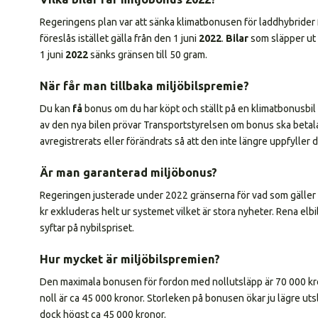
Regeringens plan var att sänka klimatbonusen för laddhybrider 
föreslås istället gälla från den 1 juni
2022
.
Bilar
som släpper ut m
1 juni
2022
sänks gränsen till 50 gram.
När får man tillbaka miljöbilspremie?
Du kan
få
bonus om du har köpt och ställt på en klimatbonusbil 
av den nya bilen prövar Transportstyrelsen om bonus ska betalas u
avregistrerats eller förändrats så att den inte längre uppfyller 
Är man garanterad miljöbonus?
Regeringen justerade under 2022 gränserna för vad som gäller
kr exkluderas helt ur systemet vilket är stora nyheter. Rena elbila
syftar på nybilspriset.
Hur mycket är miljöbilspremien?
Den maximala bonusen för fordon med nollutsläpp är 70 000 k
noll är ca 45 000 kronor. Storleken på bonusen ökar ju lägre uts
dock högst ca 45 000 kronor.