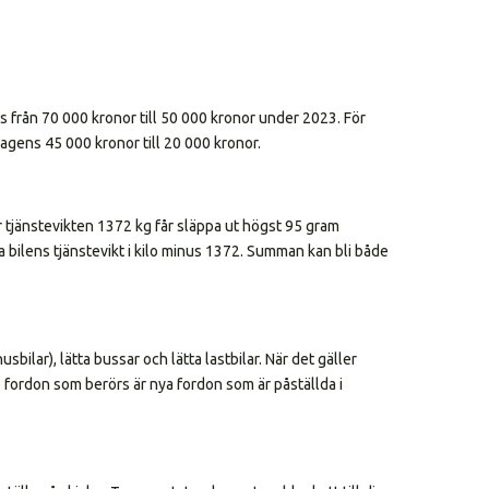
as från 70 000 kronor till 50 000 kronor under 2023. För
gens 45 000 kronor till 20 000 kronor.
ar tjänstevikten 1372 kg får släppa ut högst 95 gram
Ta bilens tjänstevikt i kilo minus 1372. Summan kan bli både
sbilar), lätta bussar och lätta lastbilar. När det gäller
De fordon som berörs är nya fordon som är påställda i