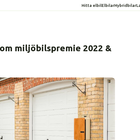
Hitta elbil
Elbilar
Hybridbilar
L
 om miljöbilspremie 2022 &