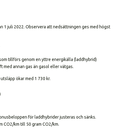
från 1 juli 2022. Observera att nedsättningen ges med högst
l
 som tillförs genom en yttre energikälla (laddhybrid)
rift med annan gas än gasol eller vätgas.
utsläpp ökar med 1 730 kr.
n
bonusbeloppen för laddhybrider justeras och sänks.
ram CO2/km till 50 gram CO2/km.