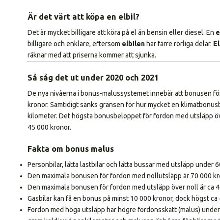
Är det värt att köpa en elbil?
Det är mycket billigare att köra på el än bensin eller diesel. En
e
billigare och enklare, eftersom
elbilen
har färre rörliga delar.
El
räknar med att priserna kommer att sjunka.
Så såg det ut under 2020 och 2021
De nya nivåerna i bonus-malussystemet innebär att bonusen för 
kronor. Samtidigt sänks gränsen för hur mycket en klimatbonusbil
kilometer. Det högsta bonusbeloppet för fordon med utsläpp över
45 000 kronor.
Fakta om bonus malus
Personbilar, lätta lastbilar och lätta bussar med utsläpp under 
Den maximala bonusen för fordon med nollutsläpp är 70 000 kr
Den maximala bonusen för fordon med utsläpp över noll är ca 4
Gasbilar kan få en bonus på minst 10 000 kronor, dock högst ca 
Fordon med höga utsläpp har högre fordonsskatt (malus) under d