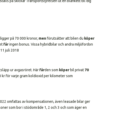
ställs på skickar Transportstyrelsen ut en blankett till dig
 ligger på 70 000 kronor,
men
förutsätter att bilen du
köper
et
får
ingen bonus. Vissa hybridbilar och andra miljöfordon
.
11 juli 2018
tsläpp ur avgasröret. Här
får
den som
köper
bil privat
70
kr för varje gram koldioxid per kilometer som
 2022 omfattas av kompensationen, även leasade bilar ger
rsoner som bor i stödområde 1, 2 och 3 och som äger en