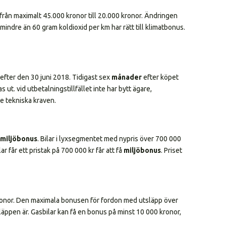
från maximalt 45.000 kronor till 20.000 kronor. Ändringen
indre än 60 gram koldioxid per km har rätt till klimatbonus.
efter den 30 juni 2018. Tidigast sex
månader
efter köpet
t. vid utbetalningstillfället inte har bytt ägare,
de tekniska kraven.
miljöbonus
. Bilar i lyxsegmentet med nypris över 700 000
r får ett pristak på 700 000 kr får att få
miljöbonus
. Priset
ronor. Den maximala bonusen för fordon med utsläpp över
läppen är. Gasbilar kan få en bonus på minst 10 000 kronor,