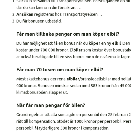
Skicka in försäkran till Transportstyrelsen. Första gången en bil 
där du kan lämna in din försäkran. …
Ansökan
registreras hos Transportstyrelsen. …
Du får bonusen utbetald.
Får man tillbaka pengar om man köper elbil?
Du
har
möjlighet att
få
en bonus när du
köper
en ny
elbil
. Den
kostar under 700 000 kronor.
Elbilar
som kostar över bonustak
är också berättigade till en viss bonus
men
de nivåerna är lägre
Får man 70 tusen om man köper elbil?
Mest skattebonus ger rena
elbilar
/bränslecellsbilar med nollu
000 kronor. Bonusen minskar sedan med 583 kronor från 45 000 
klimatbonusbilen släpper ut.
När får man pengar för bilen?
Grundregeln är att alla som ägde en personbil den 28 februari
rätt till kompensation. Stödet är 1000 kronor per personbil. Pe
personbil
får
ytterligare 500 kronor i kompensation.