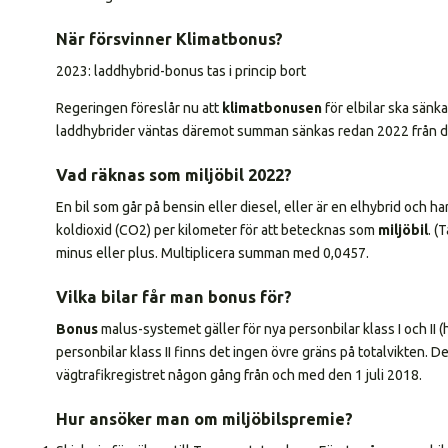
När försvinner Klimatbonus?
2023: laddhybrid-bonus tas i princip bort
Regeringen föreslår nu att
klimatbonusen
för elbilar ska sänk
laddhybrider väntas däremot summan sänkas redan 2022 från da
Vad räknas som miljöbil 2022?
En bil som går på bensin eller diesel, eller är en elhybrid och h
koldioxid (CO2) per kilometer för att betecknas som
miljöbil
. (
minus eller plus. Multiplicera summan med 0,0457.
Vilka bilar får man bonus för?
Bonus
malus-systemet gäller för nya personbilar klass I och II (hu
personbilar klass II finns det ingen övre gräns på totalvikten. 
vägtrafikregistret någon gång från och med den 1 juli 2018.
Hur ansöker man om miljöbilspremie?