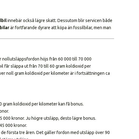
lbil
innebär också lägre skatt. Dessutom blir servicen både
bilar
är fortfarande dyrare att köpa än fossilbilar, men man
nollutsläppsfordon höjs från 60 000 till 70 000
 får släppa ut från 70 till 60 gram koldioxid per
 noll gram koldioxid per kilometer är i fortsättningen ca
60 gram koldioxid per kilometer kan få bonus.
onor.
5 000 kronor. Ju högre utsläpp, desto lägre bonus.
45 000 kronor.
e första tre åren. Det gäller fordon med utsläpp över 90