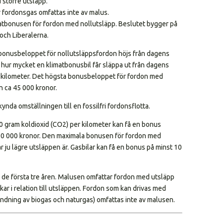
 större utsläpp.
 fordonsgas omfattas inte av malus.
atbonusen för fordon med nollutsläpp. Beslutet bygger på
och Liberalerna.
 bonusbeloppet för nollutsläppsfordon höjs från dagens
 hur mycket en klimatbonusbil får släppa ut från dagens
er kilometer. Det högsta bonusbeloppet för fordon med
en ca 45 000 kronor.
ynda omställningen till en fossilfri fordonsflotta.
 60 gram koldioxid (CO2) per kilometer kan få en bonus
 70 000 kronor. Den maximala bonusen för fordon med
 ju lägre utsläppen är. Gasbilar kan få en bonus på minst 10
de första tre åren. Malusen omfattar fordon med utsläpp
ar i relation till utsläppen. Fordon som kan drivas med
andning av biogas och naturgas) omfattas inte av malusen.