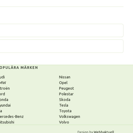
OPULÄRA MÄRKEN
udi
Nissan
MW
Opel
itroën
Peugeot
ord
Polestar
onda
Skoda
yundai
Tesla
ia
Toyota
ercedes-Benz
Volkswagen
itsubishi
Volvo
Design by
Webbaktuell