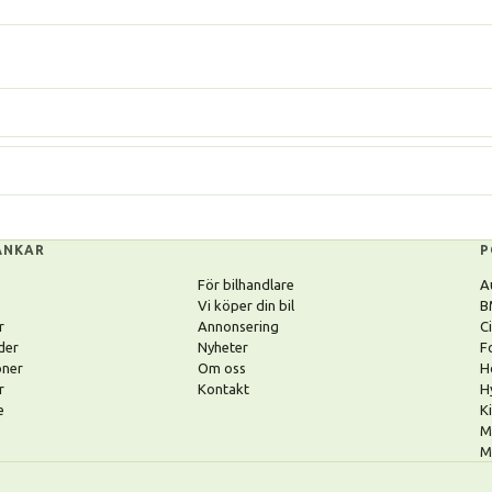
ÄNKAR
P
För bilhandlare
A
Vi köper din bil
B
r
Annonsering
C
der
Nyheter
F
oner
Om oss
H
r
Kontakt
H
e
K
M
M