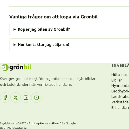
Vanliga frågor om att köpa via Grönbil
Köper jag bilen av Grönbil?
Hur kontaktar jag säljaren?
SNABBL
Hitta elbil
Sveriges grönaste sajt för miljöbilar — elbilar, hybridbilar
Elbilar
och laddhybrider från verifierade handlare.
Hybridbila
Laddhybri
Laddstati
Verkstäde
Bilhandlar
Skyddat av reCAPTCHA.
Integritet
och
villkor
från Google.
© 2026 Grönbil.se