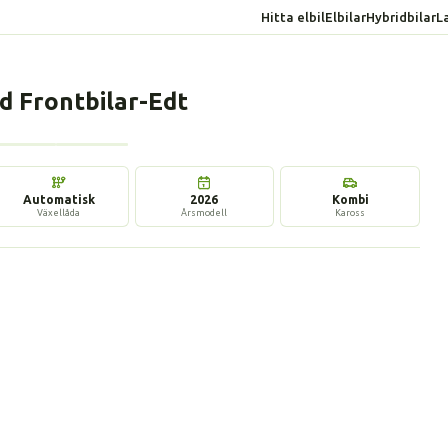
Hitta elbil
Elbilar
Hybridbilar
L
d Frontbilar-Edt
8 bilder
Automatisk
2026
Kombi
Växellåda
Årsmodell
Kaross