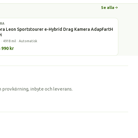
Se alla
RA
dhybrid
ra Leon Sportstourer e-Hybrid Drag Kamera AdapFartH
i
 · 4918 mil · Automatisk
 990 kr
m provkörning, inbyte och leverans.