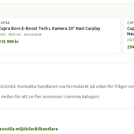
CUPRA
Elbil
CUP
Lad
Cupra Born E-Boost Tech L Kamera 20″ Navi Carplay
Cup
Nav
2023 · 4933 mil · Automatisk
2023
315 990 kr
294
Grönbil. Kontakta handlaren via formuläret på sidan för frågor o
 nedan för att se fler annonser i samma kategori.
Leon
Alla miljöbilar
Bilhandlare