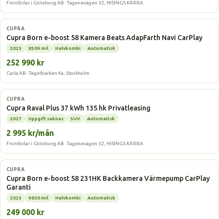
Frontbilar i Göteborg AB · Tagenevägen 32, HISINGS KÄRRA
Elbil
CUPRA
Cupra Born e-boost 58 Kamera Beats AdapFarth Navi CarPlay
2023
8509 mil
Halvkombi
Automatisk
252 990 kr
Carla AB · Tegelbacken 4a, Stockholm
Elbil
CUPRA
Cupra Raval Plus 37 kWh 135 hk Privatleasing
2027
Uppgift saknas
SUV
Automatisk
2 995 kr/mån
Frontbilar i Göteborg AB · Tagenevägen 32, HISINGS KÄRRA
Elbil
CUPRA
Cupra Born e-boost 58 231HK Backkamera Värmepump CarPlay
Garanti
2023
9630 mil
Halvkombi
Automatisk
249 000 kr