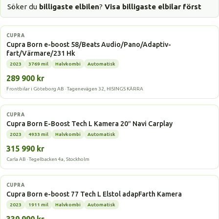
Söker du
billigaste elbilen
?
Visa billigaste elbilar först
Elbil
CUPRA
Cupra Born e-boost 58/Beats Audio/Pano/Adaptiv-
fart/Värmare/231 Hk
2023
3769 mil
Halvkombi
Automatisk
289 900 kr
Frontbilar i Göteborg AB · Tagenevägen 32, HISINGS KÄRRA
Elbil
CUPRA
Cupra Born E-Boost Tech L Kamera 20″ Navi Carplay
2023
4933 mil
Halvkombi
Automatisk
315 990 kr
Carla AB · Tegelbacken 4a, Stockholm
Elbil
CUPRA
Cupra Born e-boost 77 Tech L Elstol adapFarth Kamera
2023
1911 mil
Halvkombi
Automatisk