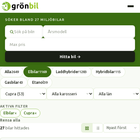
SÖKER BLAND 27 MILJÖBILAR
Sök
Hitta bil →
Alla
Elbilar
Laddhybrider
Hybridbilar
2649
1169
1283
115
Gasbilar
Etanol
43
39
AKTIVA FILTER
×
×
Elbilar
Cupra
Ta
Ta
Rensa alla
bort
bort
filter
filter
27
bilar hittades