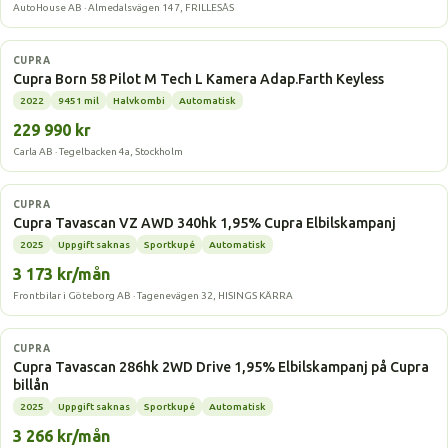
AutoHouse AB · Almedalsvägen 147, FRILLESÅS
Elbil
CUPRA
Cupra Born 58 Pilot M Tech L Kamera Adap.Farth Keyless
2022
9451 mil
Halvkombi
Automatisk
229 990 kr
Carla AB · Tegelbacken 4a, Stockholm
Elbil
CUPRA
Cupra Tavascan VZ AWD 340hk 1,95% Cupra Elbilskampanj
2025
Uppgift saknas
Sportkupé
Automatisk
3 173 kr/mån
Frontbilar i Göteborg AB · Tagenevägen 32, HISINGS KÄRRA
Elbil
CUPRA
Cupra Tavascan 286hk 2WD Drive 1,95% Elbilskampanj på Cupra
billån
2025
Uppgift saknas
Sportkupé
Automatisk
3 266 kr/mån