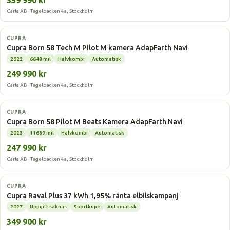
339 990 kr
Carla AB · Tegelbacken 4a, Stockholm
Elbil
CUPRA
Cupra Born 58 Tech M Pilot M kamera AdapFarth Navi
2022
6648 mil
Halvkombi
Automatisk
249 990 kr
Carla AB · Tegelbacken 4a, Stockholm
Elbil
CUPRA
Cupra Born 58 Pilot M Beats Kamera AdapFarth Navi
2023
11689 mil
Halvkombi
Automatisk
247 990 kr
Carla AB · Tegelbacken 4a, Stockholm
Elbil
CUPRA
Cupra Raval Plus 37 kWh 1,95% ränta elbilskampanj
2027
Uppgift saknas
Sportkupé
Automatisk
349 900 kr