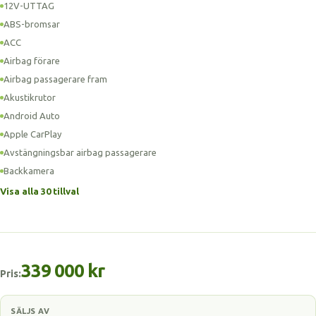
12V-UTTAG
ABS-bromsar
ACC
Airbag förare
Airbag passagerare fram
Akustikrutor
Android Auto
Apple CarPlay
Avstängningsbar airbag passagerare
Backkamera
Visa alla 30 tillval
339 000 kr
Pris:
SÄLJS AV