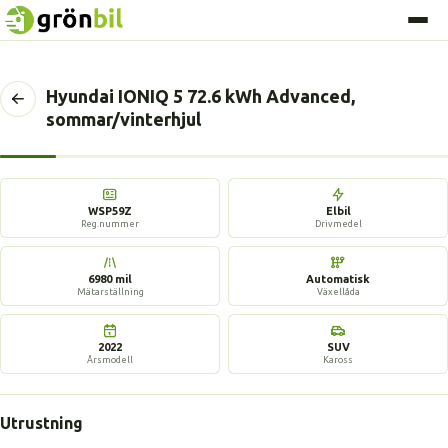
Hyundai IONIQ 5 72.6 kWh Advanced,
Tillbaka
sommar/vinterhjul
till
föregående
sida
10 bilder
WSP59Z
Elbil
Reg.nummer
Drivmedel
6980 mil
Automatisk
Mätarställning
Växellåda
2022
SUV
Årsmodell
Kaross
Utrustning