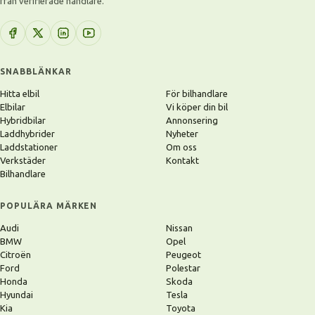
från verifierade handlare.
SNABBLÄNKAR
Hitta elbil
För bilhandlare
Elbilar
Vi köper din bil
Hybridbilar
Annonsering
Laddhybrider
Nyheter
Laddstationer
Om oss
Verkstäder
Kontakt
Bilhandlare
POPULÄRA MÄRKEN
Audi
Nissan
BMW
Opel
Citroën
Peugeot
Ford
Polestar
Honda
Skoda
Hyundai
Tesla
Kia
Toyota