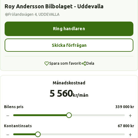
Roy Andersson Bilbolaget - Uddevalla
Frölandsvägen 4, UDDEVALLA
Ring handlaren
Skicka förfrågan
Spara som favorit
Dela
Månadskostnad
5 560
kr/mån
Bilens pris
339 000 kr
−
+
Kontantinsats
67 800 kr
−
+