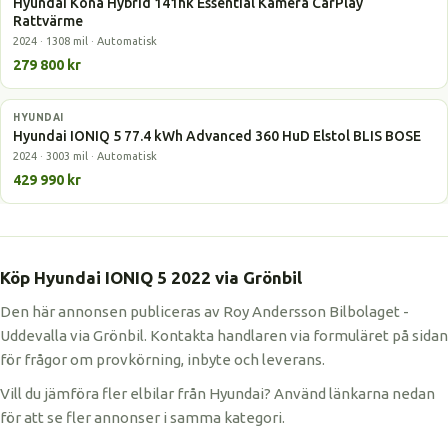
Hyundai Kona Hybrid 141hk Essential Kamera CarPlay
Rattvärme
2024 · 1308 mil · Automatisk
279 800 kr
HYUNDAI
Elbil
Hyundai IONIQ 5 77.4 kWh Advanced 360 HuD Elstol BLIS BOSE
2024 · 3003 mil · Automatisk
429 990 kr
Köp Hyundai IONIQ 5 2022 via Grönbil
Den här annonsen publiceras av Roy Andersson Bilbolaget -
Uddevalla via Grönbil. Kontakta handlaren via formuläret på sidan
för frågor om provkörning, inbyte och leverans.
Vill du jämföra fler elbilar från Hyundai? Använd länkarna nedan
för att se fler annonser i samma kategori.