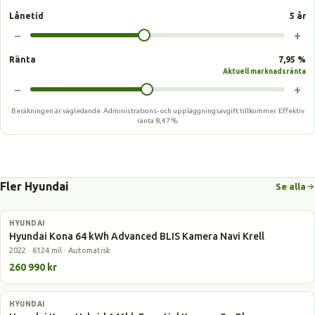
Lånetid
5 år
−
+
Ränta
7,95 %
Aktuell marknadsränta
−
+
Beräkningen är vägledande. Administrations- och uppläggningsavgift tillkommer.
Effektiv
ränta
8,47 %
.
Fler Hyundai
Se alla
HYUNDAI
Elbil
Hyundai Kona 64 kWh Advanced BLIS Kamera Navi Krell
2022 · 6124 mil · Automatisk
260 990 kr
HYUNDAI
Laddhybrid