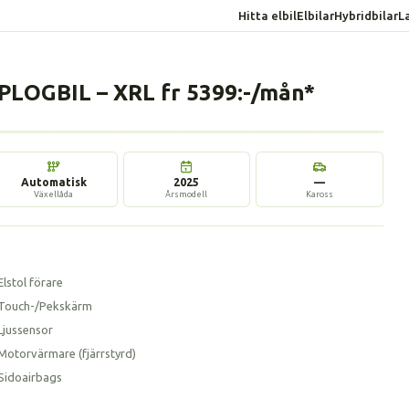
Hitta elbil
Elbilar
Hybridbilar
L
LOGBIL – XRL fr 5399:-/mån*
13 bilder
Automatisk
2025
—
Växellåda
Årsmodell
Kaross
Elstol förare
Touch-/Pekskärm
Ljussensor
Motorvärmare (fjärrstyrd)
Sidoairbags