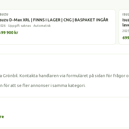
ISUZU
Gasbil
ISU
Gas
Isuzu D-Max XRL | FINNS I LAGER | CNG | BASPAKET INGÅR
Isu
lev
2026 · Uppgift saknas · Automatisk
2025
599 900 kr
699
 Grönbil. Kontakta handlaren via formuläret på sidan för frågor 
an för att se fler annonser i samma kategori.
re