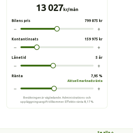
13 027
kr/mån
Bilens pris
799 875 kr
−
+
Kontantinsats
159 975 kr
−
+
Lånetid
5 år
−
+
Ränta
7,95 %
Aktuell marknadsränta
−
+
Beräkningen är vägledande. Administrations- och
uppläggningsavgift tillkommer.
Effektiv ränta
8,17 %
.
Se alla