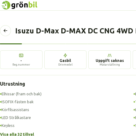
Isuzu D-Max D-MAX DC CNG 4WD P
Tillbaka
till
föregående
sida
-
Gasbil
Uppgift saknas
Reg.nummer
Drivmedel
Mätarställning
Utrustning
Elhissar (fram och bak)
ISOFIX-fästen bak
Körfilsassistans
LED Strålkastare
Keyless
Visa alla 32 tillval