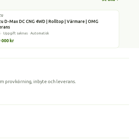
ZU
bil
zu D-Max DC CNG 4WD | Rolltop | Värmare | OMG
erans
 · Uppgift saknas · Automatisk
 000 kr
om provkörning, inbyte och leverans.