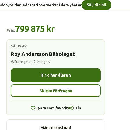
addhybrider
Laddstationer
Verkstäder
Nyheter
Sälj din bil
799 875 kr
Pris:
SÄLJS AV
Roy Andersson Bilbolaget
Filaregatan 7, Kungälv
Ring handlaren
Skicka förfrågan
Spara som favorit
Dela
Månadskostnad