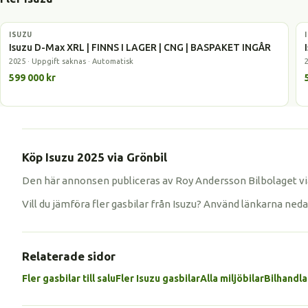
ISUZU
Gasbil
Isuzu D-Max XRL | FINNS I LAGER | CNG | BASPAKET INGÅR
2025 · Uppgift saknas · Automatisk
599 000 kr
Köp Isuzu 2025 via Grönbil
Den här annonsen publiceras av Roy Andersson Bilbolaget via
Vill du jämföra fler gasbilar från Isuzu? Använd länkarna ned
Relaterade sidor
Fler gasbilar till salu
Fler Isuzu gasbilar
Alla miljöbilar
Bilhandla