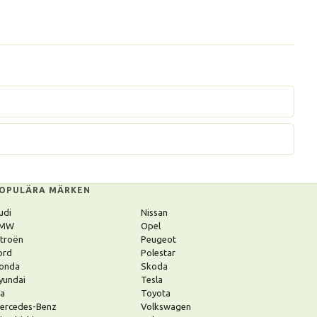
OPULÄRA MÄRKEN
udi
Nissan
MW
Opel
itroën
Peugeot
ord
Polestar
onda
Skoda
yundai
Tesla
ia
Toyota
ercedes-Benz
Volkswagen