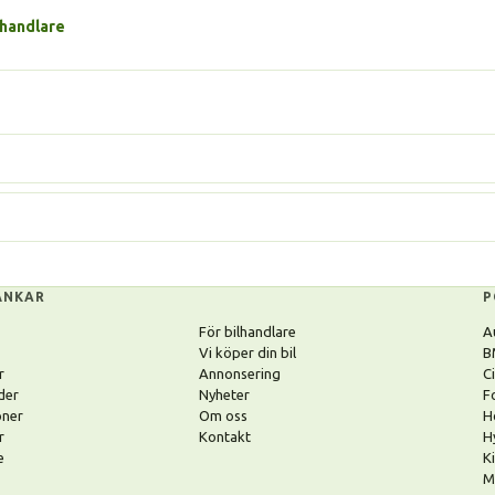
lhandlare
ÄNKAR
P
För bilhandlare
A
Vi köper din bil
B
r
Annonsering
C
der
Nyheter
F
oner
Om oss
H
r
Kontakt
H
e
K
M