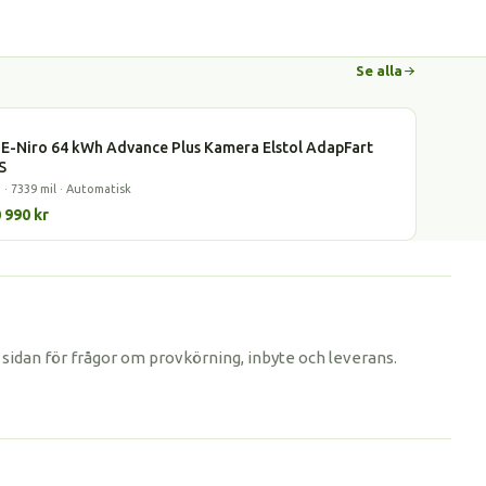
Se alla
l
 E-Niro 64 kWh Advance Plus Kamera Elstol AdapFart
S
 · 7339 mil · Automatisk
 990 kr
idan för frågor om provkörning, inbyte och leverans.