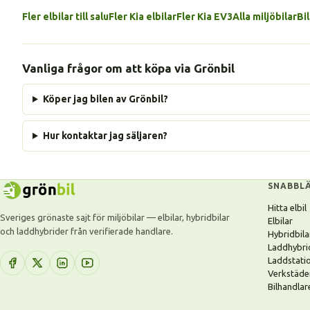
Fler elbilar till salu
Fler Kia elbilar
Fler Kia EV3
Alla miljöbilar
Bi
Vanliga frågor om att köpa via Grönbil
Köper jag bilen av Grönbil?
Hur kontaktar jag säljaren?
SNABBL
Hitta elbil
Sveriges grönaste sajt för miljöbilar — elbilar, hybridbilar
Elbilar
och laddhybrider från verifierade handlare.
Hybridbila
Laddhybri
Laddstati
Verkstäde
Bilhandlar