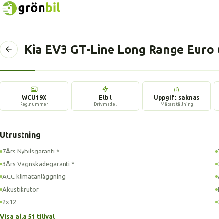
Kia EV3 GT-Line Long Range Euro 
Tillbaka
till
föregående
sida
WCU19X
Elbil
Uppgift saknas
Reg.nummer
Drivmedel
Mätarställning
Utrustning
7Års Nybilsgaranti *
3Års Vagnskadegaranti *
ACC klimatanläggning
Akustikrutor
2x12
Visa alla 51 tillval