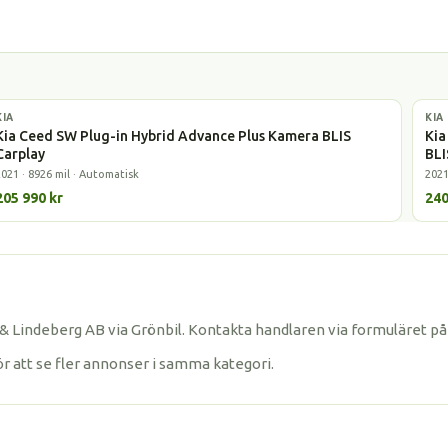
KIA
Laddhybrid
KIA
Elbi
Kia Ceed SW Plug-in Hybrid Advance Plus Kamera BLIS
Kia
Carplay
BLI
2021 · 8926 mil · Automatisk
2021
205 990 kr
240
Lindeberg AB via Grönbil. Kontakta handlaren via formuläret på s
ör att se fler annonser i samma kategori.