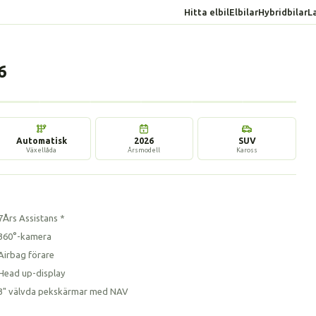
Hitta elbil
Elbilar
Hybridbilar
L
6
17 bilder
Automatisk
2026
SUV
Växellåda
Årsmodell
Kaross
7Års Assistans *
360°-kamera
Airbag förare
Head up-display
3" välvda pekskärmar med NAV