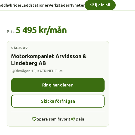
addhybrider
Laddstationer
Verkstäder
Nyheter
Sälj din bil
5 495 kr/mån
Pris:
SÄLJS AV
Motorkompaniet Arvidsson &
Lindeberg AB
Bievägen 19, KATRINEHOLM
Ring handlaren
Skicka förfrågan
Spara som favorit
Dela