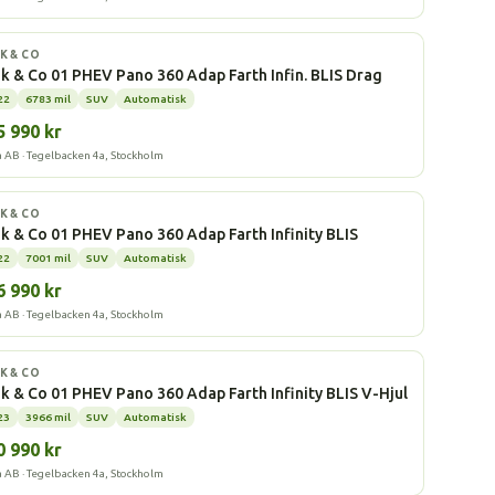
ddhybrid
K & CO
k & Co 01 PHEV Pano 360 Adap Farth Infin. BLIS Drag
22
6783 mil
SUV
Automatisk
5 990 kr
a AB · Tegelbacken 4a, Stockholm
ddhybrid
K & CO
k & Co 01 PHEV Pano 360 Adap Farth Infinity BLIS
22
7001 mil
SUV
Automatisk
6 990 kr
a AB · Tegelbacken 4a, Stockholm
ddhybrid
K & CO
k & Co 01 PHEV Pano 360 Adap Farth Infinity BLIS V-Hjul
23
3966 mil
SUV
Automatisk
0 990 kr
a AB · Tegelbacken 4a, Stockholm