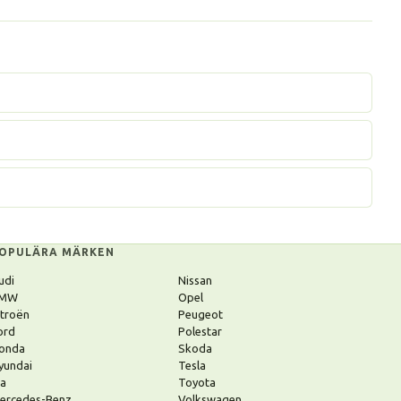
OPULÄRA MÄRKEN
udi
Nissan
MW
Opel
itroën
Peugeot
ord
Polestar
onda
Skoda
yundai
Tesla
ia
Toyota
ercedes-Benz
Volkswagen