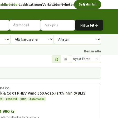
addhybrider
Laddstationer
Verkstäder
Nyheter
Sälj din bil
Hitta bil →
Rensa alla
ddhybrid
K & CO
k & Co 01 PHEV Pano 360 Adap.Farth Infinity BLIS
23
2650 mil
SUV
Automatisk
4 990 kr
a AB · Tegelbacken 4a, Stockholm