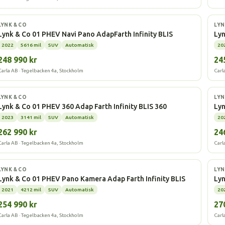
Laddhybrid
La
LYNK & CO
LYN
Lynk & Co 01 PHEV Navi Pano AdapFarth Infinity BLIS
Lyn
2022
5616 mil
SUV
Automatisk
20
248 990 kr
24
Carla AB · Tegelbacken 4a, Stockholm
Carl
Laddhybrid
La
LYNK & CO
LYN
Lynk & Co 01 PHEV 360 Adap Farth Infinity BLIS 360
Lyn
2023
3141 mil
SUV
Automatisk
20
262 990 kr
24
Carla AB · Tegelbacken 4a, Stockholm
Carl
Laddhybrid
La
LYNK & CO
LYN
Lynk & Co 01 PHEV Pano Kamera Adap Farth Infinity BLIS
Lyn
2021
4212 mil
SUV
Automatisk
20
254 990 kr
27
Carla AB · Tegelbacken 4a, Stockholm
Carl