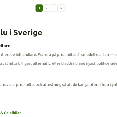
1
2
3
»
lu i Sverige
dlare
verifierade bilhandlare. Filtrera på pris, miltal, årsmodell och län
ll hitta billigast alternativ, eller bläddra bland nyast publicerade 
ns visar pris, miltal och utrustning så att du kan jämföra flera Lyn
 & Co elbilar