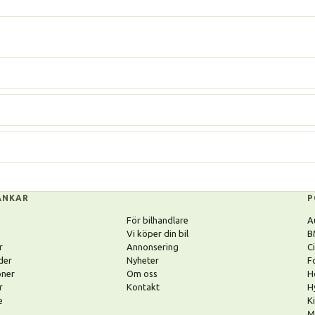
ÄNKAR
P
För bilhandlare
A
Vi köper din bil
B
r
Annonsering
C
der
Nyheter
F
oner
Om oss
H
r
Kontakt
H
e
K
M