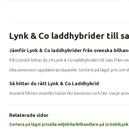
Lynk & Co laddhybrider till sa
Jämför Lynk & Co laddhybrider från svenska bilhan
På Grönbil hittar du 34 Lynk & Co laddhybrider till salu från 
Alla annonser uppdateras löpande. Sortera på lägst pris om du vi
Så hittar du rätt Lynk & Co Laddhybrid
Använd filtren ovanför listan för karosseri och län. Varje anno
Relaterade sidor
Sortera på lägst pris
Alla miljöbilar
Bilhandlare på Grönbil
Lynk