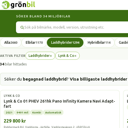
SÖKER BLAND 34 MILJÖBILAR
Sök
Alla
Elbilar
Laddhybrider
Hybridbilar
Gasbi
2660
1170
1294
114
×
×
Laddhybrider
Lynk & Co
AKTIVA FILTER
Ta
Ta
bort
bort
34
bilar hittades
filter
filter
Söker du
begagnad laddhybrid
?
Visa billigaste laddhybrider
Laddhybrid
LYNK & CO
Lynk & Co 01 PHEV 261hk Pano Infinity Kamera Navi Adapt-
fart
2021
9491 mil
Kombi
Automatisk
229 800 kr
Riddermark Bil, Veddesta - Järfälla · Veddestavägen 2, JÄRFÄLLA