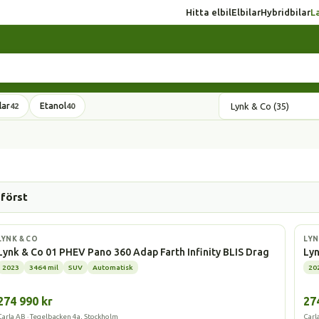
Hitta elbil
Elbilar
Hybridbilar
L
lar
Etanol
42
40
 först
Laddhybrid
La
LYNK & CO
LYN
Lynk & Co 01 PHEV Pano 360 Adap Farth Infinity BLIS Drag
Lyn
2023
3464 mil
SUV
Automatisk
20
274 990 kr
27
Carla AB · Tegelbacken 4a, Stockholm
Carl