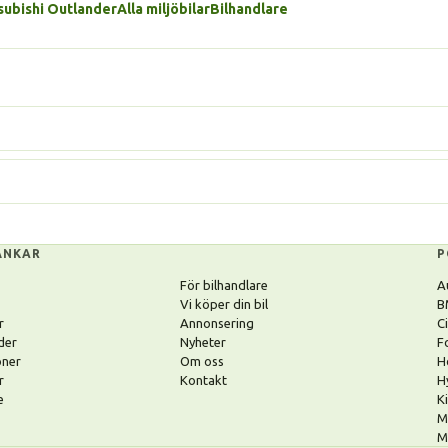
tsubishi Outlander
Alla miljöbilar
Bilhandlare
ÄNKAR
P
För bilhandlare
A
Vi köper din bil
B
r
Annonsering
C
der
Nyheter
F
oner
Om oss
H
r
Kontakt
H
e
K
M
M