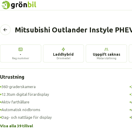
Mitsubishi Outlander Instyle PH
Tillbaka
till
föregående
sida
-
Laddhybrid
Uppgift saknas
Reg.nummer
Drivmedel
Mätarställning
Utrustning
360-graderskamera
12.3tum digital förardisplay
Aktiv farthållare
Automatisk nödbroms
Dag- och nattläge för display
Visa alla 39 tillval