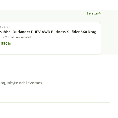
Se alla
SUBISHI
dhybrid
subishi Outlander PHEV AWD Business X Läder 360 Drag
 · 7756 mil · Automatisk
 990 kr
ng, inbyte och leverans.