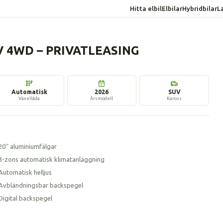
Hitta elbil
Elbilar
Hybridbilar
L
EV 4WD – PRIVATLEASING
Automatisk
2026
SUV
Växellåda
Årsmodell
Kaross
20'' aluminiumfälgar
3-zons automatisk klimatanläggning
Automatisk helljus
Avbländningsbar backspegel
Digital backspegel