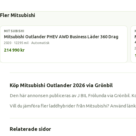
Fler Mitsubishi
MITSUBISHI
Laddhybrid
Mitsubishi Outlander PHEV AWD Business Läder 360 Drag
2020 · 12295 mil · Automatisk
214 990 kr
Köp Mitsubishi Outlander 2026 via Grönbil
Den här annonsen publiceras av J BIL Frölunda via Grönbil. K
Vill du jämföra fler laddhybrider från Mitsubishi? Använd län
Relaterade sidor