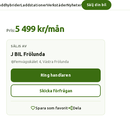
addhybrider
Laddstationer
Verkstäder
Nyheter
Sälj din bil
5 499 kr/mån
Pris:
SÄLJS AV
J BIL Frölunda
Femvägsskälet 4, Västra Frölunda
Ring handlaren
Skicka förfrågan
Spara som favorit
Dela