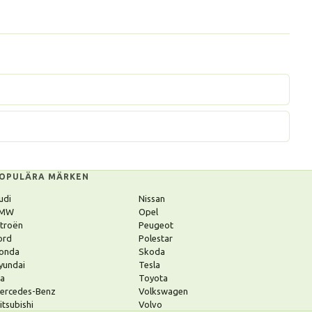
OPULÄRA MÄRKEN
udi
Nissan
MW
Opel
itroën
Peugeot
ord
Polestar
onda
Skoda
yundai
Tesla
ia
Toyota
ercedes-Benz
Volkswagen
itsubishi
Volvo