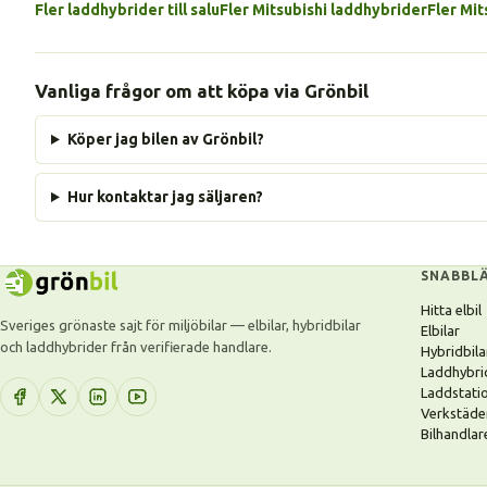
Fler laddhybrider till salu
Fler Mitsubishi laddhybrider
Fler Mi
Vanliga frågor om att köpa via Grönbil
Köper jag bilen av Grönbil?
Hur kontaktar jag säljaren?
SNABBL
Hitta elbil
Sveriges grönaste sajt för miljöbilar — elbilar, hybridbilar
Elbilar
och laddhybrider från verifierade handlare.
Hybridbila
Laddhybri
Laddstati
Verkstäde
Bilhandlar