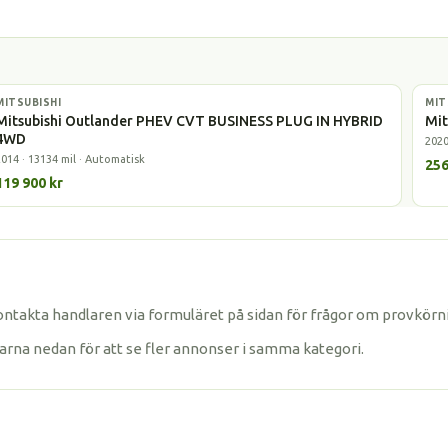
MITSUBISHI
Laddhybrid
MIT
Lad
Mitsubishi Outlander PHEV CVT BUSINESS PLUG IN HYBRID
Mit
4WD
2020
2014 · 13134 mil · Automatisk
256
119 900 kr
ontakta handlaren via formuläret på sidan för frågor om provkörni
karna nedan för att se fler annonser i samma kategori.