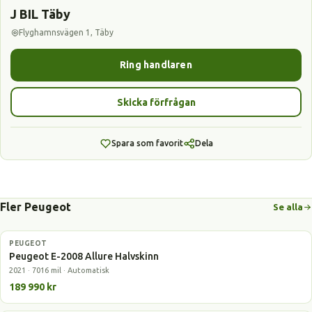
J BIL Täby
Flyghamnsvägen 1, Täby
Ring handlaren
Skicka förfrågan
Spara som favorit
Dela
Fler Peugeot
Se alla
PEUGEOT
Elbil
Peugeot E-2008 Allure Halvskinn
2021 · 7016 mil · Automatisk
189 990 kr