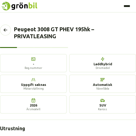
Peugeot 3008 GT PHEV 195hk –
Tillbaka
PRIVATLEASING
till
föregående
sida
4 bilder
-
Laddhybrid
Reg.nummer
Drivmedel
Uppgift saknas
Automatisk
Mätarställning
Växellåda
2026
SUV
Årsmodell
Kaross
Utrustning