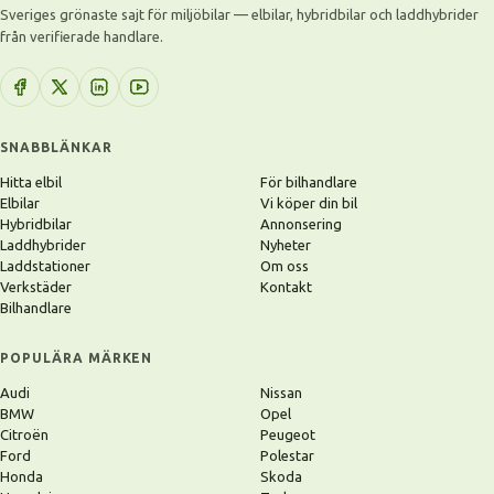
Sveriges grönaste sajt för miljöbilar — elbilar, hybridbilar och laddhybrider
från verifierade handlare.
SNABBLÄNKAR
Hitta elbil
För bilhandlare
Elbilar
Vi köper din bil
Hybridbilar
Annonsering
Laddhybrider
Nyheter
Laddstationer
Om oss
Verkstäder
Kontakt
Bilhandlare
POPULÄRA MÄRKEN
Audi
Nissan
BMW
Opel
Citroën
Peugeot
Ford
Polestar
Honda
Skoda