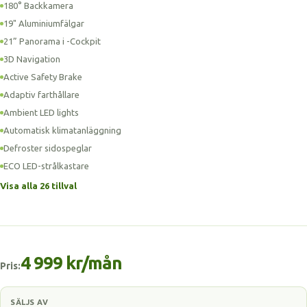
180° Backkamera
19" Aluminiumfälgar
21” Panorama i -Cockpit
3D Navigation
Active Safety Brake
Adaptiv farthållare
Ambient LED lights
Automatisk klimatanläggning
Defroster sidospeglar
ECO LED-strålkastare
Visa alla 26 tillval
4 999 kr/mån
Pris:
SÄLJS AV