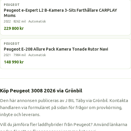
PEUGEOT
Elbil
Peugeot e-Expert L2 B-Kamera 3-Sits Farthållare CARPLAY
Moms
2022 · 8262 mil · Automatisk
229 800 kr
PEUGEOT
Elbil
Peugeot E-208 Allure Pack Kamera Tonade Rutor Navi
2021 · 7984 mil · Automatisk
148 990 kr
Köp Peugeot 3008 2026 via Grönbil
Den här annonsen publiceras av J BIL Täby via Grönbil. Kontakta
handlaren via formuläret på sidan för frågor om provkörning,
inbyte och leverans.
Vill du jämföra fler laddhybrider från Peugeot? Använd länkarna