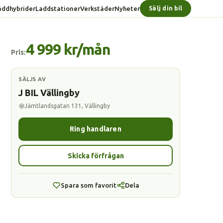
addhybrider
Laddstationer
Verkstäder
Nyheter
Sälj din bil
4 999 kr/mån
Pris:
SÄLJS AV
J BIL Vällingby
Jämtlandsgatan 131, Vällingby
Ring handlaren
Skicka förfrågan
Spara som favorit
Dela