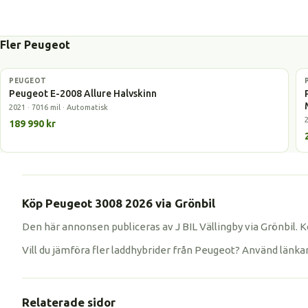
Fler Peugeot
PEUGEOT
Elbil
Peugeot E-2008 Allure Halvskinn
2021 · 7016 mil · Automatisk
189 990 kr
Köp Peugeot 3008 2026 via Grönbil
Den här annonsen publiceras av J BIL Vällingby via Grönbil. 
Vill du jämföra fler laddhybrider från Peugeot? Använd länka
Relaterade sidor