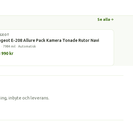
Se alla
UGEOT
l
geot E-208 Allure Pack Kamera Tonade Rutor Navi
 · 7984 mil · Automatisk
 990 kr
ing, inbyte och leverans.