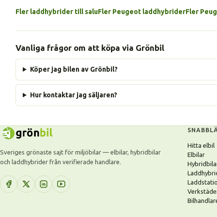
Fler laddhybrider till salu
Fler Peugeot laddhybrider
Fler Peu
Vanliga frågor om att köpa via Grönbil
Köper jag bilen av Grönbil?
Hur kontaktar jag säljaren?
SNABBL
Hitta elbil
Sveriges grönaste sajt för miljöbilar — elbilar, hybridbilar
Elbilar
och laddhybrider från verifierade handlare.
Hybridbila
Laddhybri
Laddstati
Verkstäde
Bilhandlar