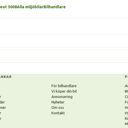
geot 3008
Alla miljöbilar
Bilhandlare
ÄNKAR
P
För bilhandlare
A
Vi köper din bil
B
r
Annonsering
C
der
Nyheter
F
oner
Om oss
H
r
Kontakt
H
e
K
M