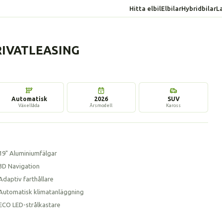
Hitta elbil
Elbilar
Hybridbilar
L
PRIVATLEASING
4 bilder
Automatisk
2026
SUV
Växellåda
Årsmodell
Kaross
19" Aluminiumfälgar
3D Navigation
Adaptiv farthållare
Automatisk klimatanläggning
ECO LED-strålkastare