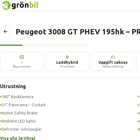
Peugeot 3008 GT PHEV 195hk – 
Tillbaka
till
föregående
sida
-
Laddhybrid
Uppgift saknas
Reg.nummer
Drivmedel
Mätarställning
Utrustning
180° Backkamera
21” Panorama i -Cockpit
Active Safety Brake
Ambient LED lights
Defroster sidospeglar
Visa alla 26 tillval