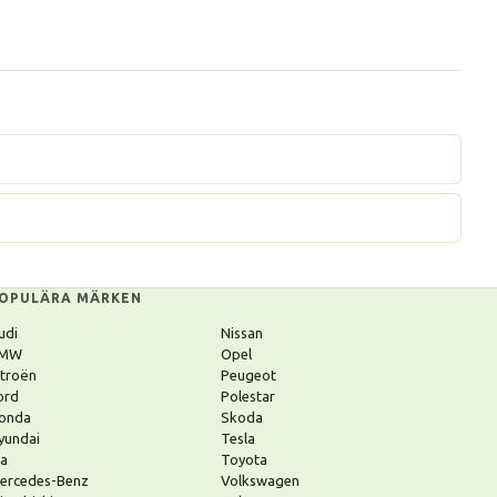
OPULÄRA MÄRKEN
udi
Nissan
MW
Opel
itroën
Peugeot
ord
Polestar
onda
Skoda
yundai
Tesla
ia
Toyota
ercedes-Benz
Volkswagen