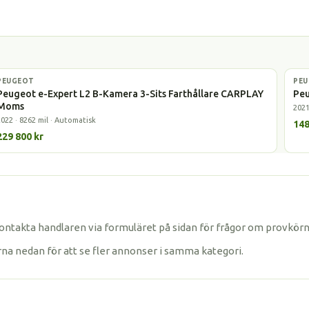
PEUGEOT
Elbil
PE
Elbi
Peugeot e-Expert L2 B-Kamera 3-Sits Farthållare CARPLAY
Peu
Moms
2021
2022 · 8262 mil · Automatisk
148
229 800 kr
Kontakta handlaren via formuläret på sidan för frågor om provkörn
rna nedan för att se fler annonser i samma kategori.