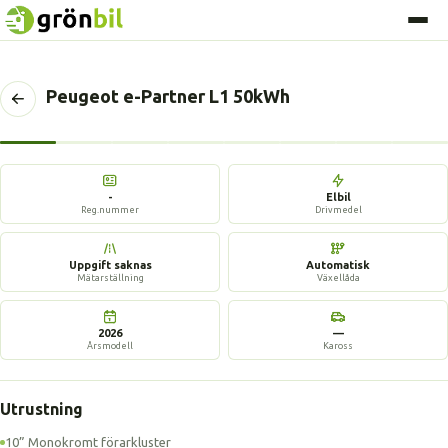
Peugeot e-Partner L1 50kWh
Tillbaka
till
föregående
8 bilder
sida
-
Elbil
Reg.nummer
Drivmedel
Uppgift saknas
Automatisk
Mätarställning
Växellåda
2026
—
Årsmodell
Kaross
Utrustning
10” Monokromt förarkluster