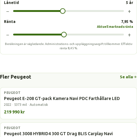
Lånetid
5 år
−
+
Ränta
7,95 %
Aktuell marknadsränta
−
+
Beräkningen är vägledande. Administrations- och uppläggningsavgift tillkommer.
Effektiv
ränta
8,45 %
.
Fler Peugeot
Se alla
PEUGEOT
Elbil
Peugeot E-208 GT-pack Kamera Navi PDC Farthållare LED
2022 · 5373 mil · Automatisk
219 990 kr
PEUGEOT
Laddhybrid
Peugeot 3008 HYBRID4 300 GT Drag BLIS Carplay Navi