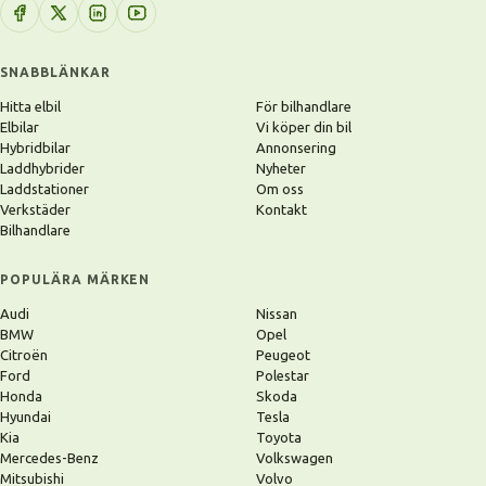
SNABBLÄNKAR
Hitta elbil
För bilhandlare
Elbilar
Vi köper din bil
Hybridbilar
Annonsering
Laddhybrider
Nyheter
Laddstationer
Om oss
Verkstäder
Kontakt
Bilhandlare
POPULÄRA MÄRKEN
Audi
Nissan
BMW
Opel
Citroën
Peugeot
Ford
Polestar
Honda
Skoda
Hyundai
Tesla
Kia
Toyota
Mercedes-Benz
Volkswagen
Mitsubishi
Volvo