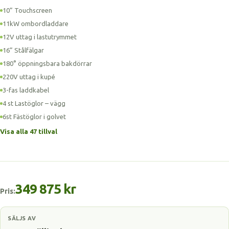
10” Touchscreen
11kW ombordladdare
12V uttag i lastutrymmet
16” Stålfälgar
180° öppningsbara bakdörrar
220V uttag i kupé
3-fas laddkabel
4 st Lastöglor – vägg
6st Fästöglor i golvet
Visa alla 47 tillval
349 875 kr
Pris:
SÄLJS AV