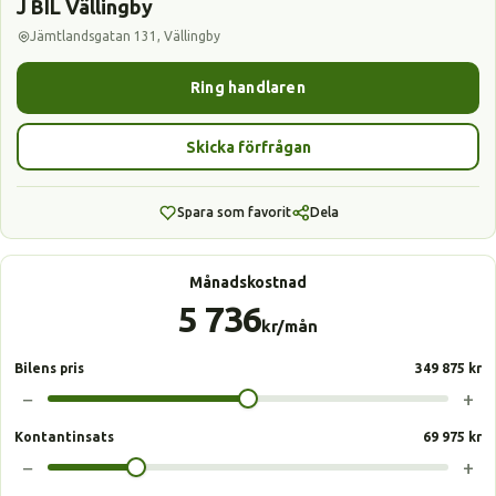
J BIL Vällingby
Jämtlandsgatan 131, Vällingby
Ring handlaren
Skicka förfrågan
Spara som favorit
Dela
Månadskostnad
5 736
kr/mån
Bilens pris
349 875 kr
−
+
Kontantinsats
69 975 kr
−
+