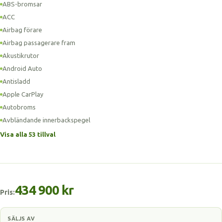
ABS-bromsar
ACC
Airbag förare
Airbag passagerare fram
Akustikrutor
Android Auto
Antisladd
Apple CarPlay
Autobroms
Avbländande innerbackspegel
Visa alla 53 tillval
434 900 kr
Pris:
SÄLJS AV