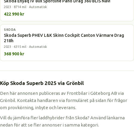
Skoda Enyaq iV 80x Sportline Pano Drag 360 BLIS Navi
2023 · 8714 mil · Automatisk
422 990 kr
SKODA
Laddhybrid
Skoda Superb PHEV L&K Skinn Cockpit Canton Värmare Drag
218h
2023 · 6315 mil · Automatisk
368 900 kr
Köp Skoda Superb 2025 via Grönbil
Den här annonsen publiceras av Frontbilar i Göteborg AB via
Grönbil. Kontakta handlaren via formuläret på sidan för frågor
om provkörning, inbyte och leverans.
Vill du jämföra fler laddhybrider från Skoda? Använd länkarna
nedan för att se fler annonser i samma kategori.