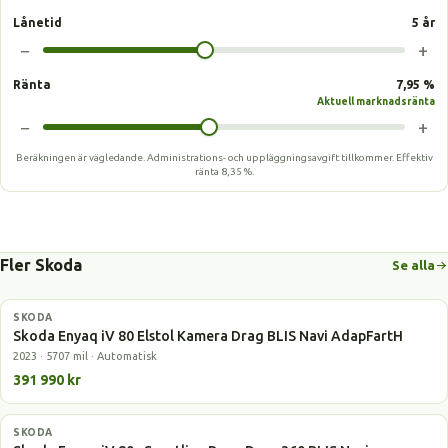
Lånetid
5 år
−
+
Ränta
7,95 %
Aktuell marknadsränta
−
+
Beräkningen är vägledande. Administrations- och uppläggningsavgift tillkommer.
Effektiv
ränta
8,35 %
.
Fler Skoda
Se alla
SKODA
Elbil
Skoda Enyaq iV 80 Elstol Kamera Drag BLIS Navi AdapFartH
2023 · 5707 mil · Automatisk
391 990 kr
SKODA
Elbil