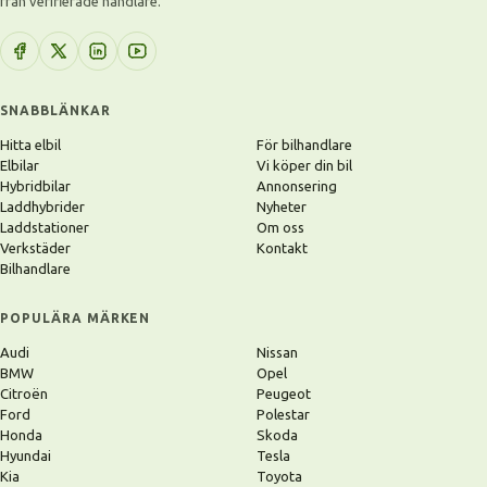
från verifierade handlare.
SNABBLÄNKAR
Hitta elbil
För bilhandlare
Elbilar
Vi köper din bil
Hybridbilar
Annonsering
Laddhybrider
Nyheter
Laddstationer
Om oss
Verkstäder
Kontakt
Bilhandlare
POPULÄRA MÄRKEN
Audi
Nissan
BMW
Opel
Citroën
Peugeot
Ford
Polestar
Honda
Skoda
Hyundai
Tesla
Kia
Toyota