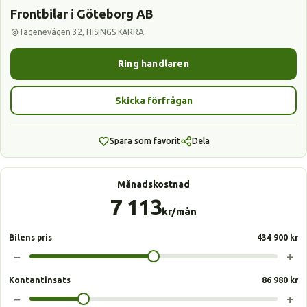
Frontbilar i Göteborg AB
Tagenevägen 32, HISINGS KÄRRA
Ring handlaren
Skicka förfrågan
Spara som favorit
Dela
Månadskostnad
7 113
kr/mån
Bilens pris
434 900 kr
−
+
Kontantinsats
86 980 kr
−
+