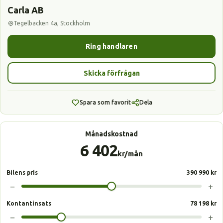
Carla AB
Tegelbacken 4a, Stockholm
Ring handlaren
Skicka förfrågan
Spara som favorit
Dela
Månadskostnad
6 402
kr/mån
Bilens pris
390 990 kr
−
+
Kontantinsats
78 198 kr
−
+