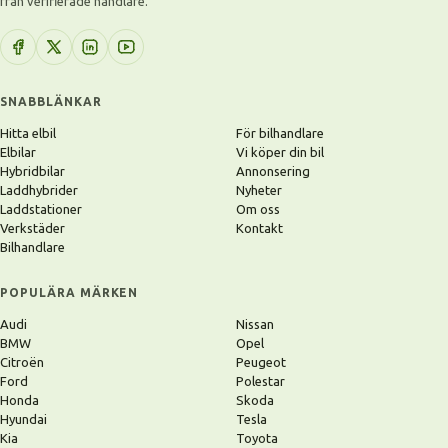
från verifierade handlare.
SNABBLÄNKAR
Hitta elbil
För bilhandlare
Elbilar
Vi köper din bil
Hybridbilar
Annonsering
Laddhybrider
Nyheter
Laddstationer
Om oss
Verkstäder
Kontakt
Bilhandlare
POPULÄRA MÄRKEN
Audi
Nissan
BMW
Opel
Citroën
Peugeot
Ford
Polestar
Honda
Skoda
Hyundai
Tesla
Kia
Toyota