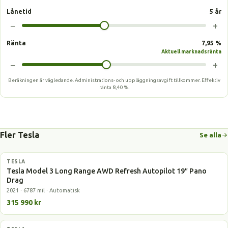
Lånetid
5 år
−
+
Ränta
7,95 %
Aktuell marknadsränta
−
+
Beräkningen är vägledande. Administrations- och uppläggningsavgift tillkommer.
Effektiv
ränta
8,40 %
.
Fler Tesla
Se alla
TESLA
Elbil
Tesla Model 3 Long Range AWD Refresh Autopilot 19″ Pano
Drag
2021 · 6787 mil · Automatisk
315 990 kr