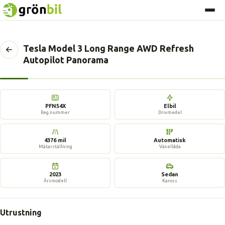
Tesla Model 3 Long Range AWD Refresh
Tillbaka
Autopilot Panorama
till
föregående
sida
17 bilder
PFN54X
Elbil
Reg.nummer
Drivmedel
4376 mil
Automatisk
Mätarställning
Växellåda
2023
Sedan
Årsmodell
Kaross
Utrustning