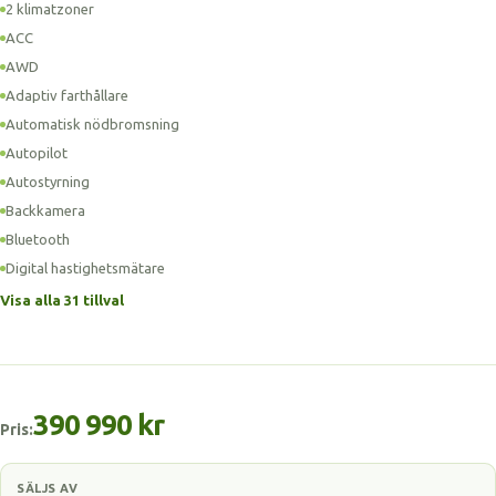
2 klimatzoner
ACC
AWD
Adaptiv farthållare
Automatisk nödbromsning
Autopilot
Autostyrning
Backkamera
Bluetooth
Digital hastighetsmätare
Visa alla 31 tillval
390 990 kr
Pris:
SÄLJS AV