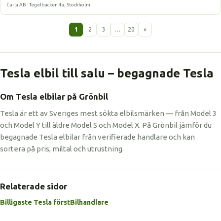
Carla AB · Tegelbacken 4a, Stockholm
1
2
3
…
20
»
Tesla elbil till salu – begagnade Tesla
Om Tesla elbilar på Grönbil
Tesla är ett av Sveriges mest sökta elbilsmärken — från Model 3
och Model Y till äldre Model S och Model X. På Grönbil jämför du
begagnade Tesla elbilar från verifierade handlare och kan
sortera på pris, miltal och utrustning.
Relaterade sidor
Billigaste Tesla först
Bilhandlare