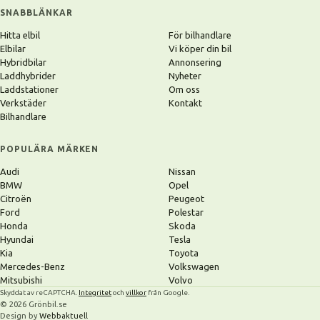
SNABBLÄNKAR
Hitta elbil
För bilhandlare
Elbilar
Vi köper din bil
Hybridbilar
Annonsering
Laddhybrider
Nyheter
Laddstationer
Om oss
Verkstäder
Kontakt
Bilhandlare
POPULÄRA MÄRKEN
Audi
Nissan
BMW
Opel
Citroën
Peugeot
Ford
Polestar
Honda
Skoda
Hyundai
Tesla
Kia
Toyota
Mercedes-Benz
Volkswagen
Mitsubishi
Volvo
Skyddat av reCAPTCHA.
Integritet
och
villkor
från Google.
© 2026 Grönbil.se
Design by
Webbaktuell