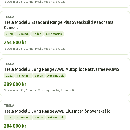
Riddermark Bil, Länna · Nyckelvägen 2, Skogås
Elbil
TESLA
Tesla Model 3 Standard Range Plus Svensksåld Panorama
Kamera
2020
5506 mil
Sedan
Automatisk
254 800 kr
Riddermark Bil, Länna · Nyckelvägen 2, Skogås
Elbil
TESLA
Tesla Model 3 Long Range AWD Autopilot Rattvärme MOMS
2022
13104 mil
Sedan
Automatisk
289 800 kr
Riddermark Bil, Arlanda · Maskingatan 8A, Arlanda Stad
Elbil
TESLA
Tesla Model 3 Long Range AWD Ljus Interiör Svensksåld
2021
10601 mil
Sedan
Automatisk
284 800 kr