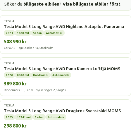
Söker du
billigaste elbilen
?
Visa billigaste elbilar först
Elbil
TESLA
Tesla Model 3 Long Range AWD Highland Autopilot Panorama
2024
1678 mil
Sedan
Automatisk
508 990 kr
Carla AB · Tegelbacken 4a, Stockholm
Elbil
TESLA
Tesla Model S Long Range AWD Pano Kamera Luftfjä MOMS
2020
8690 mil
Halvkombi
Automatisk
389 800 kr
Riddermark Bil, Länna · Nyckelvägen 2, Skogås
Elbil
TESLA
Tesla Model 3 Long Range AWD Dragkrok Svensksåld MOMS
2023
13741 mil
Sedan
Automatisk
298 800 kr