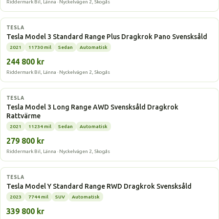
Riddermark Bil, Länna · Nyckelvägen 2, Skogås
Elbil
TESLA
Tesla Model 3 Standard Range Plus Dragkrok Pano Svensksåld
2021
11730 mil
Sedan
Automatisk
244 800 kr
Riddermark Bil, Länna · Nyckelvägen 2, Skogås
Elbil
TESLA
Tesla Model 3 Long Range AWD Svensksåld Dragkrok
Rattvärme
2021
11234 mil
Sedan
Automatisk
279 800 kr
Riddermark Bil, Länna · Nyckelvägen 2, Skogås
Elbil
TESLA
Tesla Model Y Standard Range RWD Dragkrok Svensksåld
2023
7744 mil
SUV
Automatisk
339 800 kr