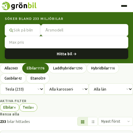
SÖKER BLAND 233 MILJÖBILAR
Sök
Hitta bil →
Alla
Elbilar
Laddhybrider
Hybridbilar
2663
1176
1290
116
Gasbilar
Etanol
42
39
AKTIVA FILTER
×
×
Elbilar
Tesla
Ta
Ta
Rensa alla
bort
bort
filter
filter
233
bilar hittades