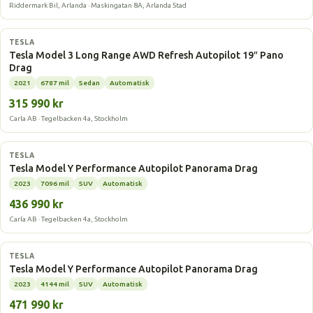
Riddermark Bil, Arlanda · Maskingatan 8A, Arlanda Stad
Elbil
TESLA
Tesla Model 3 Long Range AWD Refresh Autopilot 19″ Pano
Drag
2021
6787 mil
Sedan
Automatisk
315 990 kr
Carla AB · Tegelbacken 4a, Stockholm
Elbil
TESLA
Tesla Model Y Performance Autopilot Panorama Drag
2023
7096 mil
SUV
Automatisk
436 990 kr
Carla AB · Tegelbacken 4a, Stockholm
Elbil
TESLA
Tesla Model Y Performance Autopilot Panorama Drag
2023
4144 mil
SUV
Automatisk
471 990 kr