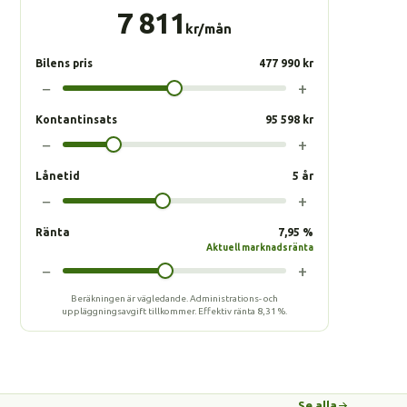
7 811
kr/mån
Bilens pris
477 990 kr
−
+
Kontantinsats
95 598 kr
−
+
Lånetid
5 år
−
+
Ränta
7,95 %
Aktuell marknadsränta
−
+
Beräkningen är vägledande. Administrations- och
uppläggningsavgift tillkommer.
Effektiv ränta
8,31 %
.
Se alla