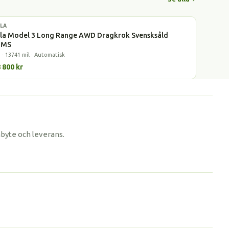
LA
l
la Model 3 Long Range AWD Dragkrok Svensksåld
MS
 · 13741 mil · Automatisk
 800 kr
nbyte och leverans.