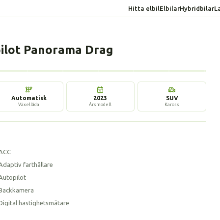
Hitta elbil
Elbilar
Hybridbilar
L
ilot Panorama Drag
17 bilder
Automatisk
2023
SUV
Växellåda
Årsmodell
Kaross
ACC
Adaptiv farthållare
Autopilot
Backkamera
Digital hastighetsmätare