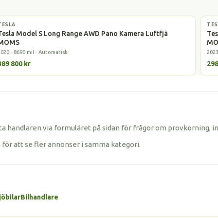
TESLA
Elbil
TES
Elbi
Tesla Model S Long Range AWD Pano Kamera Luftfjä
Tes
MOMS
MO
2020 · 8690 mil · Automatisk
2023
389 800 kr
298
a handlaren via formuläret på sidan för frågor om provkörning, i
n för att se fler annonser i samma kategori.
jöbilar
Bilhandlare