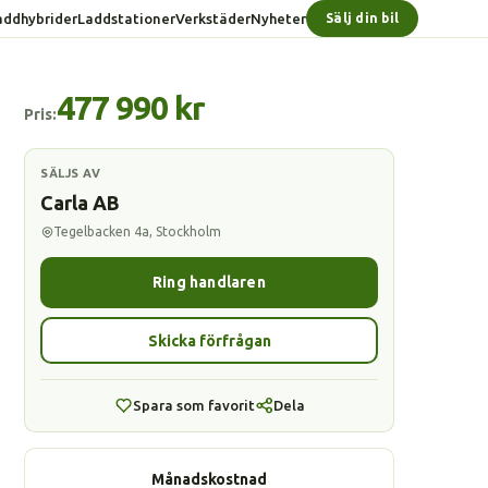
addhybrider
Laddstationer
Verkstäder
Nyheter
Sälj din bil
477 990 kr
Pris:
SÄLJS AV
Carla AB
Tegelbacken 4a, Stockholm
Ring handlaren
Skicka förfrågan
Spara som favorit
Dela
Månadskostnad