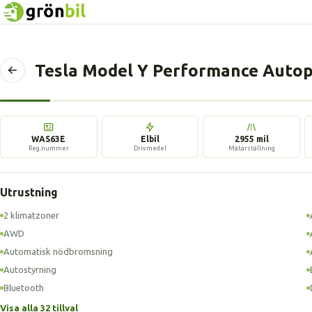
Tesla Model Y Performance Autop
Tillbaka
till
föregående
sida
WAS63E
Elbil
2955 mil
Reg.nummer
Drivmedel
Mätarställning
Utrustning
2 klimatzoner
AWD
Automatisk nödbromsning
Autostyrning
Bluetooth
Visa alla 32 tillval