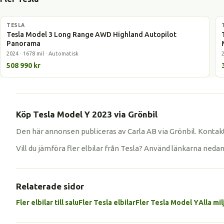
TESLA
Elbil
Tesla Model 3 Long Range AWD Highland Autopilot
Panorama
2024 · 1678 mil · Automatisk
508 990 kr
Köp Tesla Model Y 2023 via Grönbil
Den här annonsen publiceras av Carla AB via Grönbil. Kontakt
Vill du jämföra fler elbilar från Tesla? Använd länkarna neda
Relaterade sidor
Fler elbilar till salu
Fler Tesla elbilar
Fler Tesla Model Y
Alla mil