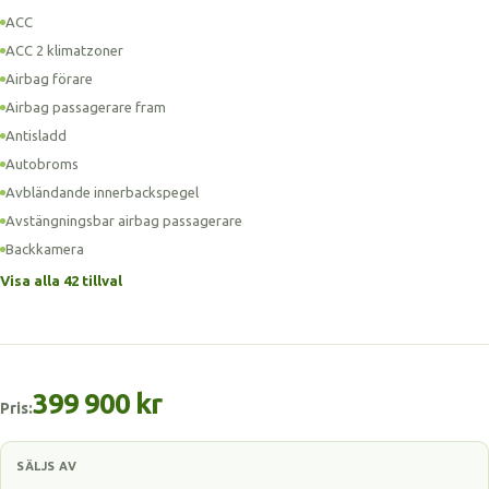
ACC
ACC 2 klimatzoner
Airbag förare
Airbag passagerare fram
Antisladd
Autobroms
Avbländande innerbackspegel
Avstängningsbar airbag passagerare
Backkamera
Visa alla 42 tillval
399 900 kr
Pris:
SÄLJS AV