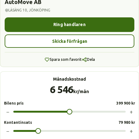
AutoMove AB
LÄSÄNG 10, JÖNKÖPING
Ring handlaren
Skicka förfrågan
Spara som favorit
Dela
Månadskostnad
6 546
kr/mån
Bilens pris
399 900 kr
−
+
Kontantinsats
79 980 kr
−
+