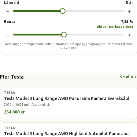
Lånetid
5 år
−
+
Ränta
7,95 %
Aktuell marknadsränta
−
+
Beräkningen är vägledande. Administrations- och uppläggningsavgift tillkommer.
Effektiv
ränta
8,39 %
.
Fler Tesla
Se alla
TESLA
Elbil
Tesla Model 3 Long Range AWD Panorama Kamera Svensksåld
2020 · 10671 mil · Automatisk
254 800 kr
TESLA
Elbil
Tesla Model 3 Long Range AWD Highland Autopilot Panorama