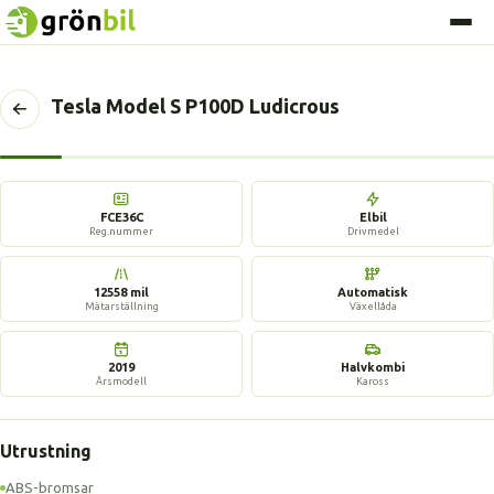
Tesla Model S P100D Ludicrous
Tillbaka
till
föregående
17 bilder
sida
FCE36C
Elbil
Reg.nummer
Drivmedel
12558 mil
Automatisk
Mätarställning
Växellåda
2019
Halvkombi
Årsmodell
Kaross
Utrustning
ABS-bromsar