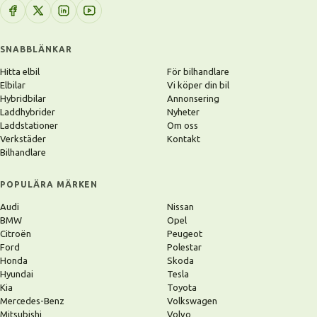
SNABBLÄNKAR
Hitta elbil
För bilhandlare
Elbilar
Vi köper din bil
Hybridbilar
Annonsering
Laddhybrider
Nyheter
Laddstationer
Om oss
Verkstäder
Kontakt
Bilhandlare
POPULÄRA MÄRKEN
Audi
Nissan
BMW
Opel
Citroën
Peugeot
Ford
Polestar
Honda
Skoda
Hyundai
Tesla
Kia
Toyota
Mercedes-Benz
Volkswagen
Mitsubishi
Volvo