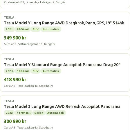
Riddermark Bil, Länna · Nyckelvägen 2, Skogås
Elbil
TESLA
Tesla Model Y Long Range AWD Dragkrok,Pano,GPS,19″ 514hk
2021
9700 mil
SUV
Automatisk
349 900 kr
Autolane · Solbräckegatan 14, Kungälv
Elbil
TESLA
Tesla Model Y Standard Range Autopilot Panorama Drag 20″
2024
3964 mil
SUV
Automatisk
418 990 kr
Carla AB · Tegelbacken 4a, Stockholm
Elbil
TESLA
Tesla Model 3 Long Range AWD Refresh Autopilot Panorama
2022
11784 mil
Sedan
Automatisk
300 990 kr
Carla AB · Tegelbacken 4a, Stockholm