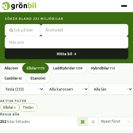
SÖKER BLAND 232 MILJÖBILAR
Sök
Hitta bil →
Alla
Elbilar
Laddhybrider
Hybridbilar
2660
1170
1294
114
Gasbilar
Etanol
42
40
AKTIVA FILTER
×
×
Elbilar
Tesla
Ta
Ta
Rensa alla
bort
bort
filter
filter
232
bilar hittades