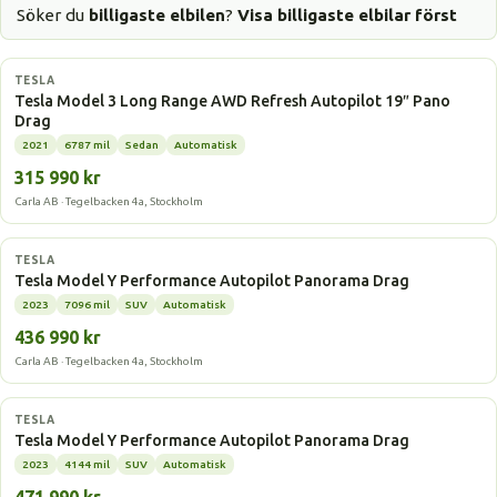
Söker du
billigaste elbilen
?
Visa billigaste elbilar först
Elbil
TESLA
Tesla Model 3 Long Range AWD Refresh Autopilot 19″ Pano
Drag
2021
6787 mil
Sedan
Automatisk
315 990 kr
Carla AB · Tegelbacken 4a, Stockholm
Elbil
TESLA
Tesla Model Y Performance Autopilot Panorama Drag
2023
7096 mil
SUV
Automatisk
436 990 kr
Carla AB · Tegelbacken 4a, Stockholm
Elbil
TESLA
Tesla Model Y Performance Autopilot Panorama Drag
2023
4144 mil
SUV
Automatisk