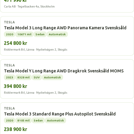
471 990 kr
Carla AB · Tegelbacken 4a, Stockholm
Elbil
TESLA
Tesla Model 3 Long Range AWD Panorama Kamera Svensksåld
2020
10671 mil
Sedan
Automatisk
254 800 kr
Riddermark Bil, Länna · Nyckelvägen 2, Skogås
Elbil
TESLA
Tesla Model Y Long Range AWD Dragkrok Svensksåld MOMS
2023
8328 mil
SUV
Automatisk
394 800 kr
Riddermark Bil, Länna · Nyckelvägen 2, Skogås
Elbil
TESLA
Tesla Model 3 Standard Range Plus Autopilot Svensksåld
2020
8105 mil
Sedan
Automatisk
238 900 kr