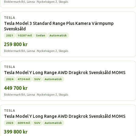
Riddermark Bil, Länna · Nyckelvägen 2, Skogås
Elbil
TESLA
Tesla Model 3 Standard Range Plus Kamera Värmpump
Svensksåld
2021
10287 mil
Sedan
Automatisk
259 800 kr
Riddermark Bil, Länna · Nyckelvägen 2, Skogås
Elbil
TESLA
Tesla Model Y Long Range AWD Dragkrok Svensksåld MOMS
2024
4724 mil
SUV
Automatisk
449 700 kr
Riddermark Bil, Länna · Nyckelvägen 2, Skogås
Elbil
TESLA
Tesla Model Y Long Range AWD Dragkrok Svensksåld MOMS
2023
6094 mil
SUV
Automatisk
399 800 kr