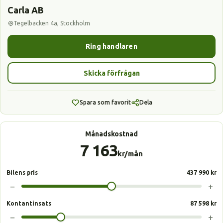
Carla AB
Tegelbacken 4a, Stockholm
Ring handlaren
Skicka förfrågan
Spara som favorit
Dela
Månadskostnad
7 163
kr/mån
Bilens pris
437 990 kr
−
+
Kontantinsats
87 598 kr
−
+