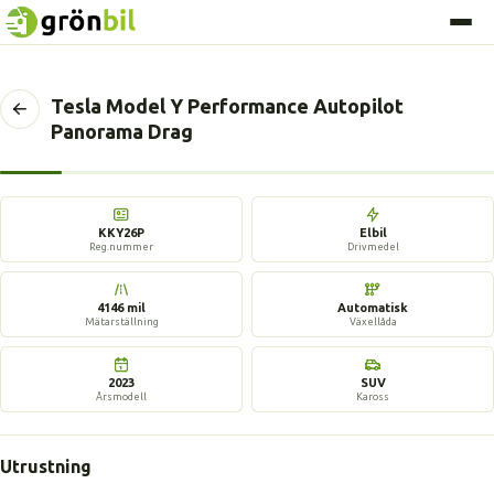
Tesla Model Y Performance Autopilot
Tillbaka
Panorama Drag
till
föregående
sida
17 bilder
KKY26P
Elbil
Reg.nummer
Drivmedel
4146 mil
Automatisk
Mätarställning
Växellåda
2023
SUV
Årsmodell
Kaross
Utrustning