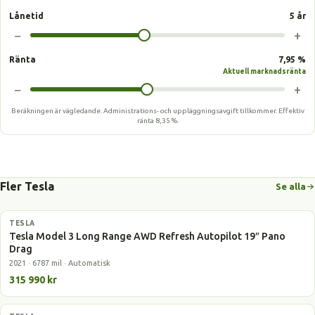
Lånetid
5 år
−
+
Ränta
7,95 %
Aktuell marknadsränta
−
+
Beräkningen är vägledande. Administrations- och uppläggningsavgift tillkommer.
Effektiv
ränta
8,35 %
.
Fler Tesla
Se alla
TESLA
Elbil
Tesla Model 3 Long Range AWD Refresh Autopilot 19″ Pano
Drag
2021 · 6787 mil · Automatisk
315 990 kr