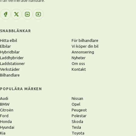
från verifierade handlare.
SNABBLÄNKAR
Hitta elbil
För bilhandlare
Elbilar
Vi köper din bil
Hybridbilar
Annonsering
Laddhybrider
Nyheter
Laddstationer
Om oss
Verkstäder
Kontakt
Bilhandlare
POPULÄRA MÄRKEN
Audi
Nissan
BMW
Opel
Citroën
Peugeot
Ford
Polestar
Honda
Skoda
Hyundai
Tesla
Kia
Toyota