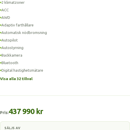
2 klimatzoner
ACC
AWD
Adaptiv farthållare
Automatisk nödbromsning
Autopilot
Autostyrning
Backkamera
Bluetooth
Digital hastighetsmätare
Visa alla 32 tillval
437 990 kr
Pris:
SÄLJS AV