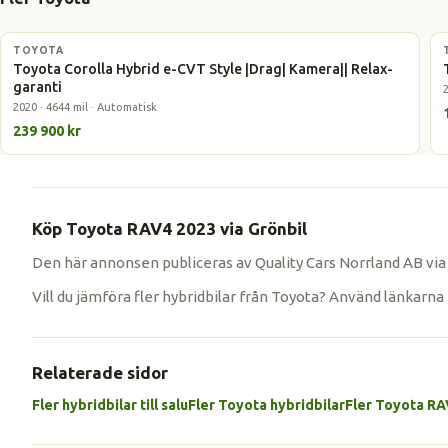
TOYOTA
Hybrid
Toyota Corolla Hybrid e-CVT Style |Drag| Kamera|| Relax-
garanti
2020 · 4644 mil · Automatisk
239 900 kr
Köp Toyota RAV4 2023 via Grönbil
Den här annonsen publiceras av Quality Cars Norrland AB via 
Vill du jämföra fler hybridbilar från Toyota? Använd länkarna
Relaterade sidor
Fler hybridbilar till salu
Fler Toyota hybridbilar
Fler Toyota R