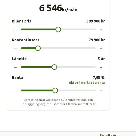
6 546
kr/mån
Bilens pris
399 900 kr
−
+
Kontantinsats
79 980 kr
−
+
Lånetid
5 år
−
+
Ränta
7,95 %
Aktuell marknadsränta
−
+
Beräkningen är vägledande. Administrations- och
uppläggningsavgift tillkommer.
Effektiv ränta
8,39 %
.
Se alla