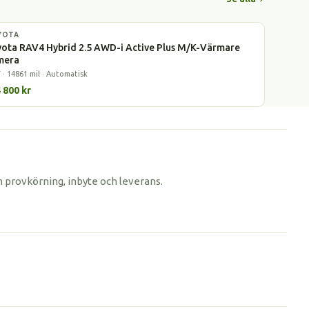
YOTA
rid
ota RAV4 Hybrid 2.5 AWD-i Active Plus M/K-Värmare
mera
 · 14861 mil · Automatisk
 800 kr
m provkörning, inbyte och leverans.