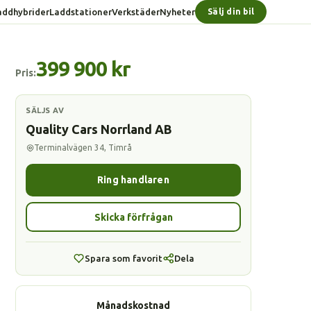
addhybrider
Laddstationer
Verkstäder
Nyheter
Sälj din bil
399 900 kr
Pris:
SÄLJS AV
Quality Cars Norrland AB
Terminalvägen 34, Timrå
Ring handlaren
Skicka förfrågan
Spara som favorit
Dela
Månadskostnad