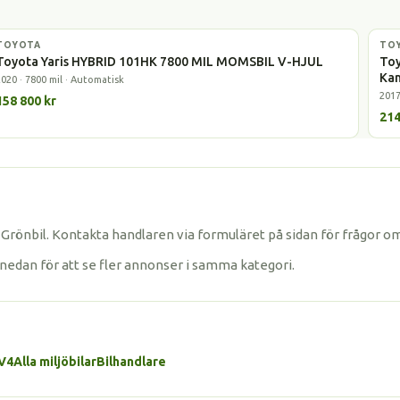
TOYOTA
Hybrid
TO
Hyb
Toyota Yaris HYBRID 101HK 7800 MIL MOMSBIL V-HJUL
Toy
Ka
2020 · 7800 mil · Automatisk
2017
158 800 kr
214
Grönbil. Kontakta handlaren via formuläret på sidan för frågor o
 nedan för att se fler annonser i samma kategori.
AV4
Alla miljöbilar
Bilhandlare