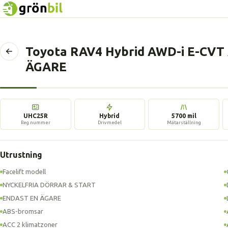
Toyota RAV4 Hybrid AWD-i E-CV
Tillbaka
till
ÄGARE
föregående
sida
UHC25R
Hybrid
5700 mil
Reg.nummer
Drivmedel
Mätarställning
Utrustning
Facelift modell
NYCKELFRIA DÖRRAR & START
ENDAST EN ÄGARE
ABS-bromsar
ACC 2 klimatzoner