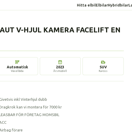
Hitta elbil
Elbilar
Hybridbilar
L
T AUT V-HJUL KAMERA FACELIFT EN
17 bilder
Automatisk
2023
SUV
Växellåda
Årsmodell
Kaross
Givetvis inkl Vinterhjul dubb
Dragkrok kan vi montera för 7000 kr
LEASBAR FÖR FÖRETAG MOMSBIL
ACC
Airbag förare