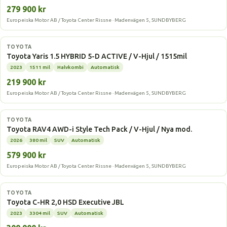
279 900 kr
Europeiska Motor AB / Toyota Center Rissne · Madenvägen 5, SUNDBYBERG
Hybrid
TOYOTA
Toyota Yaris 1.5 HYBRID 5-D ACTIVE / V-Hjul / 1515mil
2023
1511 mil
Halvkombi
Automatisk
219 900 kr
Europeiska Motor AB / Toyota Center Rissne · Madenvägen 5, SUNDBYBERG
Laddhybrid
TOYOTA
Toyota RAV4 AWD-i Style Tech Pack / V-Hjul / Nya mod.
2026
380 mil
SUV
Automatisk
579 900 kr
Europeiska Motor AB / Toyota Center Rissne · Madenvägen 5, SUNDBYBERG
Laddhybrid
TOYOTA
Toyota C-HR 2,0 HSD Executive JBL
2023
3304 mil
SUV
Automatisk