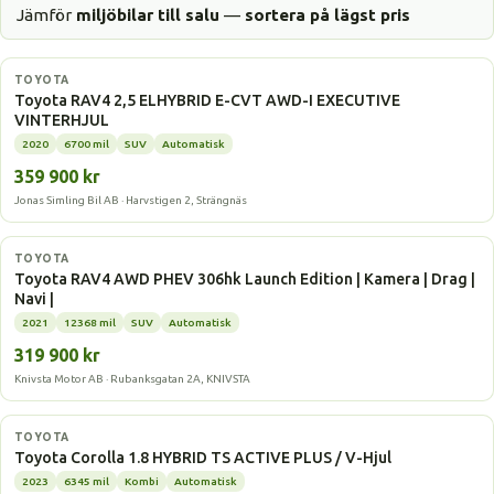
Jämför
miljöbilar till salu
—
sortera på lägst pris
Hybrid
TOYOTA
Toyota RAV4 2,5 ELHYBRID E-CVT AWD-I EXECUTIVE
VINTERHJUL
2020
6700 mil
SUV
Automatisk
359 900 kr
Jonas Simling Bil AB · Harvstigen 2, Strängnäs
Laddhybrid
TOYOTA
Toyota RAV4 AWD PHEV 306hk Launch Edition | Kamera | Drag |
Navi |
2021
12368 mil
SUV
Automatisk
319 900 kr
Knivsta Motor AB · Rubanksgatan 2A, KNIVSTA
Hybrid
TOYOTA
Toyota Corolla 1.8 HYBRID TS ACTIVE PLUS / V-Hjul
2023
6345 mil
Kombi
Automatisk