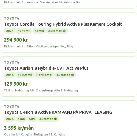
Riddermark Bil, Arlanda · Maskingatan 8A, Arlanda Stad
Hybrid
TOYOTA
Toyota Corolla Touring Hybrid Active Plus Kamera Cockpit
2024
4271 mil
Kombi
Automatisk
294 900 kr
Riddermark Bil, Täby · Måttbandsvägen 3A,, Täby
Hybrid
TOYOTA
Toyota Auris 1,8 Hybrid e-CVT Active Plus
2016
18659 mil
Halvkombi
Automatisk
129 900 kr
TB BIL I Nyköping AB · Oldenburgs Allè 8, Nyköping
Laddhybrid
TOYOTA
Toyota C-HR 1,8 Active KAMPANJ PÅ PRIVATLEASING
2026
1 mil
SUV
Automatisk
3 595 kr/mån
Odelius bil Kungälv · Bultgatan 42, Kungälv