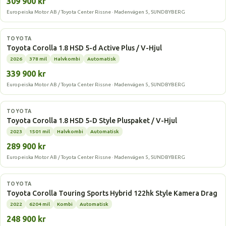
309 900 kr
Europeiska Motor AB / Toyota Center Rissne · Madenvägen 5, SUNDBYBERG
Laddhybrid
TOYOTA
Toyota Corolla 1.8 HSD 5-d Active Plus / V-Hjul
2026
378 mil
Halvkombi
Automatisk
339 900 kr
Europeiska Motor AB / Toyota Center Rissne · Madenvägen 5, SUNDBYBERG
Laddhybrid
TOYOTA
Toyota Corolla 1.8 HSD 5-D Style Pluspaket / V-Hjul
2023
1501 mil
Halvkombi
Automatisk
289 900 kr
Europeiska Motor AB / Toyota Center Rissne · Madenvägen 5, SUNDBYBERG
Hybrid
TOYOTA
Toyota Corolla Touring Sports Hybrid 122hk Style Kamera Drag
2022
6204 mil
Kombi
Automatisk
248 900 kr