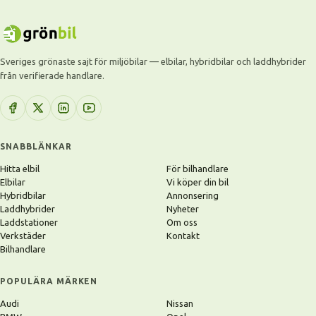
Sveriges grönaste sajt för miljöbilar — elbilar, hybridbilar och laddhybrider
från verifierade handlare.
SNABBLÄNKAR
Hitta elbil
För bilhandlare
Elbilar
Vi köper din bil
Hybridbilar
Annonsering
Laddhybrider
Nyheter
Laddstationer
Om oss
Verkstäder
Kontakt
Bilhandlare
POPULÄRA MÄRKEN
Audi
Nissan