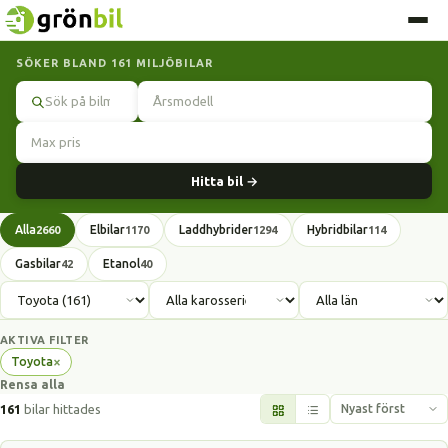
SÖKER BLAND 161 MILJÖBILAR
Sök
Hitta bil →
Alla
Elbilar
Laddhybrider
Hybridbilar
2660
1170
1294
114
Gasbilar
Etanol
42
40
AKTIVA FILTER
×
Toyota
Ta
Rensa alla
bort
filter
161
bilar hittades