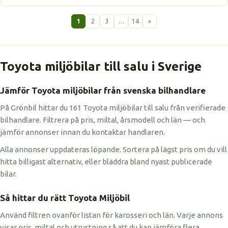
1
2
3
…
14
»
Toyota miljöbilar till salu i Sverige
Jämför Toyota miljöbilar från svenska bilhandlare
På Grönbil hittar du 161 Toyota miljöbilar till salu från verifierade
bilhandlare. Filtrera på pris, miltal, årsmodell och län — och
jämför annonser innan du kontaktar handlaren.
Alla annonser uppdateras löpande. Sortera på lägst pris om du vill
hitta billigast alternativ, eller bläddra bland nyast publicerade
bilar.
Så hittar du rätt Toyota Miljöbil
Använd filtren ovanför listan för karosseri och län. Varje annons
visar pris, miltal och utrustning så att du kan jämföra flera