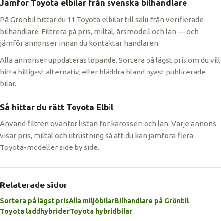
Jämför Toyota elbilar från svenska bilhandlare
På Grönbil hittar du 11 Toyota elbilar till salu från verifierade
bilhandlare. Filtrera på pris, miltal, årsmodell och län — och
jämför annonser innan du kontaktar handlaren.
Alla annonser uppdateras löpande. Sortera på lägst pris om du vill
hitta billigast alternativ, eller bläddra bland nyast publicerade
bilar.
Så hittar du rätt Toyota Elbil
Använd filtren ovanför listan för karosseri och län. Varje annons
visar pris, miltal och utrustning så att du kan jämföra flera
Toyota-modeller side by side.
Relaterade sidor
Sortera på lägst pris
Alla miljöbilar
Bilhandlare på Grönbil
Toyota laddhybrider
Toyota hybridbilar