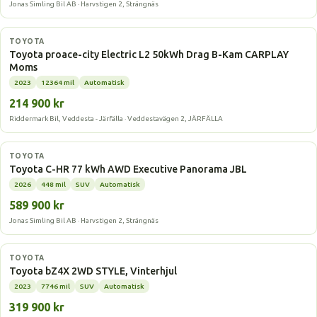
Jonas Simling Bil AB · Harvstigen 2, Strängnäs
Elbil
TOYOTA
Toyota proace-city Electric L2 50kWh Drag B-Kam CARPLAY
Moms
2023
12364 mil
Automatisk
214 900 kr
Riddermark Bil, Veddesta - Järfälla · Veddestavägen 2, JÄRFÄLLA
Elbil
TOYOTA
Toyota C-HR 77 kWh AWD Executive Panorama JBL
2026
448 mil
SUV
Automatisk
589 900 kr
Jonas Simling Bil AB · Harvstigen 2, Strängnäs
Elbil
TOYOTA
Toyota bZ4X 2WD STYLE, Vinterhjul
2023
7746 mil
SUV
Automatisk
319 900 kr