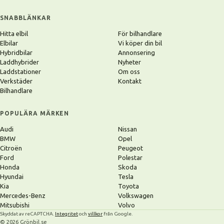
SNABBLÄNKAR
Hitta elbil
För bilhandlare
Elbilar
Vi köper din bil
Hybridbilar
Annonsering
Laddhybrider
Nyheter
Laddstationer
Om oss
Verkstäder
Kontakt
Bilhandlare
POPULÄRA MÄRKEN
Audi
Nissan
BMW
Opel
Citroën
Peugeot
Ford
Polestar
Honda
Skoda
Hyundai
Tesla
Kia
Toyota
Mercedes-Benz
Volkswagen
Mitsubishi
Volvo
Skyddat av reCAPTCHA.
Integritet
och
villkor
från Google.
© 2026 Grönbil.se