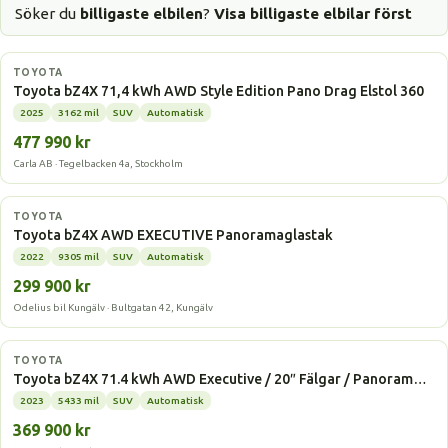
Söker du
billigaste elbilen
?
Visa billigaste elbilar först
Elbil
TOYOTA
Toyota bZ4X 71,4 kWh AWD Style Edition Pano Drag Elstol 360
2025
3162 mil
SUV
Automatisk
477 990 kr
Carla AB · Tegelbacken 4a, Stockholm
Elbil
TOYOTA
Toyota bZ4X AWD EXECUTIVE Panoramaglastak
2022
9305 mil
SUV
Automatisk
299 900 kr
Odelius bil Kungälv · Bultgatan 42, Kungälv
Elbil
TOYOTA
Toyota bZ4X 71.4 kWh AWD Executive / 20″ Fälgar / Panoram…
2023
5433 mil
SUV
Automatisk
369 900 kr