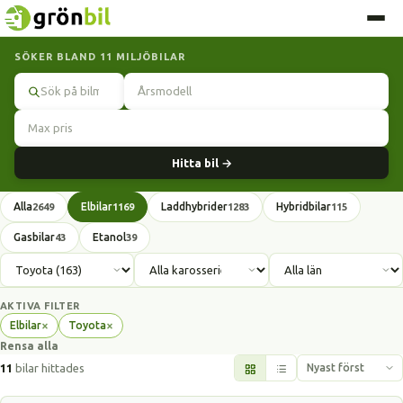
SÖKER BLAND 11 MILJÖBILAR
Sök
Hitta bil →
Alla
Elbilar
Laddhybrider
Hybridbilar
2649
1169
1283
115
Gasbilar
Etanol
43
39
AKTIVA FILTER
×
×
Elbilar
Toyota
Ta
Ta
Rensa alla
bort
bort
filter
filter
11
bilar hittades