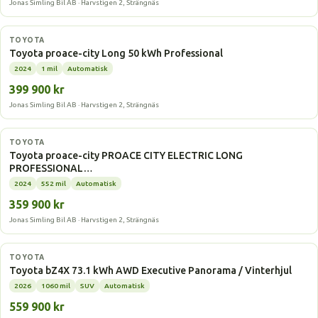
Jonas Simling Bil AB · Harvstigen 2, Strängnäs
Elbil
TOYOTA
Toyota proace-city Long 50 kWh Professional
2024
1 mil
Automatisk
399 900 kr
Jonas Simling Bil AB · Harvstigen 2, Strängnäs
Elbil
TOYOTA
Toyota proace-city PROACE CITY ELECTRIC LONG
PROFESSIONAL…
2024
552 mil
Automatisk
359 900 kr
Jonas Simling Bil AB · Harvstigen 2, Strängnäs
Elbil
TOYOTA
Toyota bZ4X 73.1 kWh AWD Executive Panorama / Vinterhjul
2026
1060 mil
SUV
Automatisk
559 900 kr