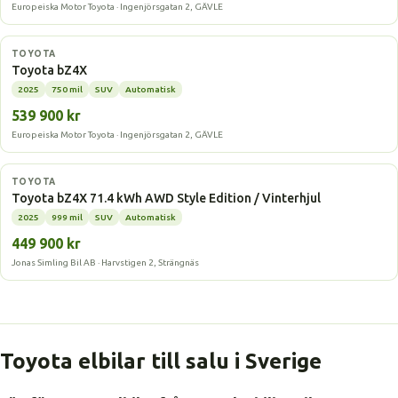
Europeiska Motor Toyota · Ingenjörsgatan 2, GÄVLE
Elbil
TOYOTA
Toyota bZ4X
2025
750 mil
SUV
Automatisk
539 900 kr
Europeiska Motor Toyota · Ingenjörsgatan 2, GÄVLE
Elbil
TOYOTA
Toyota bZ4X 71.4 kWh AWD Style Edition / Vinterhjul
2025
999 mil
SUV
Automatisk
449 900 kr
Jonas Simling Bil AB · Harvstigen 2, Strängnäs
Toyota elbilar till salu i Sverige