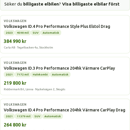
Söker du
billigaste elbilen
?
Visa billigaste elbilar först
Elbil
VOLKSWAGEN
Volkswagen ID.4 Pro Performance Style Plus Elstol Drag
2023
4598 mil
SUV
Automatisk
384 990 kr
Carla AB · Tegelbacken 4a, Stockholm
Elbil
VOLKSWAGEN
Volkswagen ID.3 Pro Performance 204hk Värmare CarPlay
2021
7172 mil
Halvkombi
Automatisk
219 800 kr
Riddermark Bil, Länna · Nyckelvägen 2, Skogås
Elbil
VOLKSWAGEN
Volkswagen ID.4 Pro Performance 204hk Värmare CarPlay Drag
2021
11379 mil
SUV
Automatisk
264 800 kr