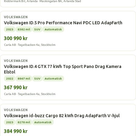
Riddermark Bil, Arlanda · Maskingatan 8A, Arlanda Stad
Elbil
VOLKSWAGEN
Volkswagen ID.5 Pro Performance Navi PDC LED AdapFarth
2023
8382 mil
SUV
Automatisk
300 990 kr
Carla AB · Tegelbacken 4a, Stockholm
Elbil
VOLKSWAGEN
Volkswagen ID.4 GTX 77 kWh Top Sport Pano Drag Kamera
Elstol
2022
8867 mil
SUV
Automatisk
367 990 kr
Carla AB · Tegelbacken 4a, Stockholm
Elbil
VOLKSWAGEN
Volkswagen id-buzz Cargo 82 kWh Drag AdapFarth V-hjul
2023
8278 mil
Automatisk
384 990 kr