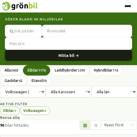
SÖKER BLAND 96 MILJÖBILAR
Sök
Hitta bil →
Alla
Elbilar
Laddhybrider
Hybridbilar
2663
1176
1290
116
Gasbilar
Etanol
42
39
AKTIVA FILTER
×
×
Elbilar
Volkswagen
Ta
Ta
Rensa alla
bort
bort
filter
filter
96
bilar hittades