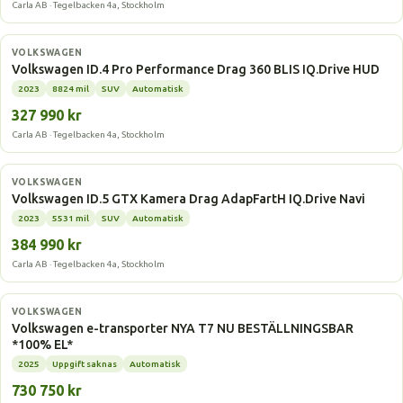
Carla AB · Tegelbacken 4a, Stockholm
Elbil
VOLKSWAGEN
Volkswagen ID.4 Pro Performance Drag 360 BLIS IQ.Drive HUD
2023
8824 mil
SUV
Automatisk
327 990 kr
Carla AB · Tegelbacken 4a, Stockholm
Elbil
VOLKSWAGEN
Volkswagen ID.5 GTX Kamera Drag AdapFartH IQ.Drive Navi
2023
5531 mil
SUV
Automatisk
384 990 kr
Carla AB · Tegelbacken 4a, Stockholm
Elbil
VOLKSWAGEN
Volkswagen e-transporter NYA T7 NU BESTÄLLNINGSBAR
*100% EL*
2025
Uppgift saknas
Automatisk
730 750 kr