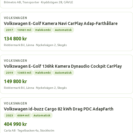
Bilmetro AB, Transporter · Kryddstigen 28, GÄVLE
Elbil
VOLKSWAGEN
Volkswagen E-Golf Kamera Navi CarPlay Adap-Farthållare
2017
10461 mil
Halvkombi
Automatisk
134 800 kr
Riddermark Bil, Länna · Nyckelvägen 2, Skogås
Elbil
VOLKSWAGEN
Volkswagen E-Golf 136hk Kamera Dynaudio Cockpit CarPlay
2019
13693 mil
Halvkombi
Automatisk
149 800 kr
Riddermark Bil, Länna · Nyckelvägen 2, Skogås
Elbil
VOLKSWAGEN
Volkswagen id-buzz Cargo 82 kWh Drag PDC AdapFarth
2023
6064 mil
Automatisk
404 990 kr
Carla AB · Tegelbacken 4a, Stockholm