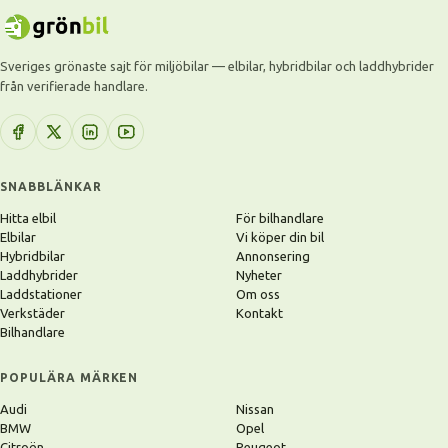
Sveriges grönaste sajt för miljöbilar — elbilar, hybridbilar och laddhybrider
från verifierade handlare.
SNABBLÄNKAR
Hitta elbil
För bilhandlare
Elbilar
Vi köper din bil
Hybridbilar
Annonsering
Laddhybrider
Nyheter
Laddstationer
Om oss
Verkstäder
Kontakt
Bilhandlare
POPULÄRA MÄRKEN
Audi
Nissan
BMW
Opel
Citroën
Peugeot