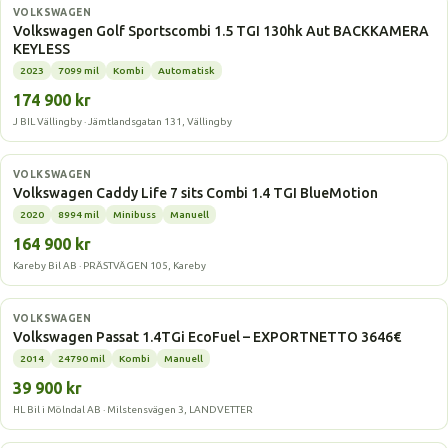
Gasbil
VOLKSWAGEN
Volkswagen Golf Sportscombi 1.5 TGI 130hk Aut BACKKAMERA
KEYLESS
2023
7099 mil
Kombi
Automatisk
174 900 kr
J BIL Vällingby · Jämtlandsgatan 131, Vällingby
Gasbil
VOLKSWAGEN
Volkswagen Caddy Life 7 sits Combi 1.4 TGI BlueMotion
2020
8994 mil
Minibuss
Manuell
164 900 kr
Kareby Bil AB · PRÄSTVÄGEN 105, Kareby
Gasbil
VOLKSWAGEN
Volkswagen Passat 1.4TGi EcoFuel – EXPORTNETTO 3646€
2014
24790 mil
Kombi
Manuell
39 900 kr
HL Bil i Mölndal AB · Milstensvägen 3, LANDVETTER