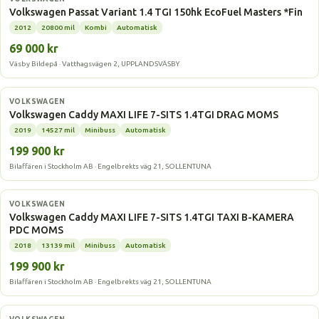
Volkswagen Passat Variant 1.4 TGI 150hk EcoFuel Masters *Fin
2012
20800 mil
Kombi
Automatisk
69 000 kr
Väsby Bildepå · Vatthagsvägen 2, UPPLANDSVÄSBY
Gasbil
VOLKSWAGEN
Volkswagen Caddy MAXI LIFE 7-SITS 1.4TGI DRAG MOMS
2019
14527 mil
Minibuss
Automatisk
199 900 kr
Bilaffären i Stockholm AB · Engelbrekts väg 21, SOLLENTUNA
Gasbil
VOLKSWAGEN
Volkswagen Caddy MAXI LIFE 7-SITS 1.4TGI TAXI B-KAMERA
PDC MOMS
2018
13139 mil
Minibuss
Automatisk
199 900 kr
Bilaffären i Stockholm AB · Engelbrekts väg 21, SOLLENTUNA
Gasbil