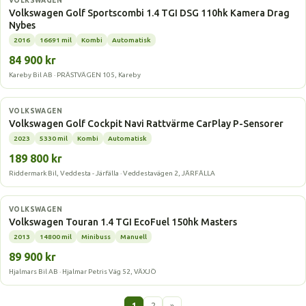
VOLKSWAGEN
Volkswagen Golf Sportscombi 1.4 TGI DSG 110hk Kamera Drag
Nybes
2016
16691 mil
Kombi
Automatisk
84 900 kr
Kareby Bil AB · PRÄSTVÄGEN 105, Kareby
Gasbil
VOLKSWAGEN
Volkswagen Golf Cockpit Navi Rattvärme CarPlay P-Sensorer
2023
5330 mil
Kombi
Automatisk
189 800 kr
Riddermark Bil, Veddesta - Järfälla · Veddestavägen 2, JÄRFÄLLA
Gasbil
VOLKSWAGEN
Volkswagen Touran 1.4 TGI EcoFuel 150hk Masters
2013
14800 mil
Minibuss
Manuell
89 900 kr
Hjalmars Bil AB · Hjalmar Petris Väg 52, VÄXJÖ
1
2
»