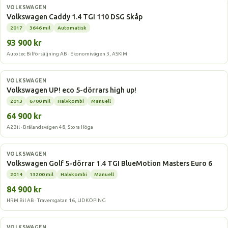
Gasbil
VOLKSWAGEN
Volkswagen Caddy 1.4 TGI 110 DSG Skåp
2017
3646 mil
Automatisk
93 900 kr
Autotec Bilförsäljning AB · Ekonomivägen 3, ASKIM
Gasbil
VOLKSWAGEN
Volkswagen UP! eco 5-dörrars high up!
2013
6700 mil
Halvkombi
Manuell
64 900 kr
A2Bil · Brålandsvägen 48, Stora Höga
Gasbil
VOLKSWAGEN
Volkswagen Golf 5-dörrar 1.4 TGI BlueMotion Masters Euro 6
2014
13200 mil
Halvkombi
Manuell
84 900 kr
HRM Bil AB · Traversgatan 16, LIDKÖPING
Gasbil
VOLKSWAGEN