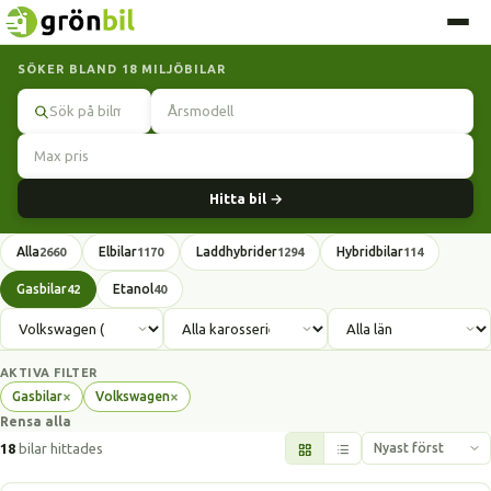
SÖKER BLAND 18 MILJÖBILAR
Sök
Hitta bil →
Alla
Elbilar
Laddhybrider
Hybridbilar
2660
1170
1294
114
Gasbilar
Etanol
42
40
AKTIVA FILTER
×
×
Gasbilar
Volkswagen
Ta
Ta
Rensa alla
bort
bort
filter
filter
18
bilar hittades