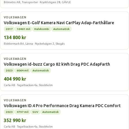
Bilmetro AB, Transporter · Kryddstigen 28, GÄVLE
Elbil
VOLKSWAGEN
Volkswagen E-Golf Kamera Navi CarPlay Adap-Farthållare
2017
10461 mil
Halvkombi
Automatisk
134 800 kr
Riddermark Bil, Länna · Nyckelvägen 2, Skogås
Elbil
VOLKSWAGEN
Volkswagen id-buzz Cargo 82 kWh Drag PDC AdapFarth
2023
6064 mil
Automatisk
404 990 kr
Carla AB · Tegelbacken 4a, Stockholm
Elbil
VOLKSWAGEN
Volkswagen ID.4 Pro Performance Drag Kamera PDC Comfort
2023
4797 mil
SUV
Automatisk
352 990 kr
Carla AB · Tegelbacken 4a, Stockholm