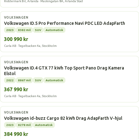
Riddermark Bil, Arlanda · Maskingatan 8A, Arlanda Stad
Elbil
VOLKSWAGEN
Volkswagen ID.5 Pro Performance Navi PDC LED AdapFarth
2023
8382 mil
SUV
Automatisk
300 990 kr
Carla AB · Tegelbacken 4a, Stockholm
Elbil
VOLKSWAGEN
Volkswagen ID.4 GTX 77 kWh Top Sport Pano Drag Kamera
Elstol
2022
8867 mil
SUV
Automatisk
367 990 kr
Carla AB · Tegelbacken 4a, Stockholm
Elbil
VOLKSWAGEN
Volkswagen id-buzz Cargo 82 kWh Drag AdapFarth V-hjul
2023
8278 mil
Automatisk
384 990 kr