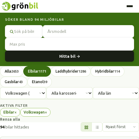
SÖKER BLAND 94 MILJÖBILAR
Sök
Hitta bil →
Alla
Elbilar
Laddhybrider
Hybridbilar
2653
1171
1286
114
Gasbilar
Etanol
43
39
AKTIVA FILTER
×
×
Elbilar
Volkswagen
Ta
Ta
Rensa alla
bort
bort
filter
filter
94
bilar hittades