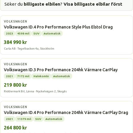
Söker du
billigaste elbilen
?
Visa billigaste elbilar först
Elbil
VOLKSWAGEN
Volkswagen ID.4 Pro Performance Style Plus Elstol Drag
2023
4598 mil
SUV
Automatisk
384 990 kr
Carla AB · Tegelbacken 4a, Stockholm
Elbil
VOLKSWAGEN
Volkswagen ID.3 Pro Performance 204hk Värmare CarPlay
2021
7172 mil
Halvkombi
Automatisk
219 800 kr
Riddermark Bil, Länna · Nyckelvägen 2, Skogås
Elbil
VOLKSWAGEN
Volkswagen ID.4 Pro Performance 204hk Värmare CarPlay Drag
2021
11379 mil
SUV
Automatisk
264 800 kr