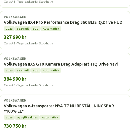
Carla AB · Tegelbacken 4a, Stockholm
Elbil
VOLKSWAGEN
Volkswagen ID.4 Pro Performance Drag 360 BLIS IQ.Drive HUD
2023
8824 mil
SUV
Automatisk
327 990 kr
Carla AB · Tegelbacken 4a, Stockholm
Elbil
VOLKSWAGEN
Volkswagen ID.5 GTX Kamera Drag AdapFartH IQ.Drive Navi
2023
5531 mil
SUV
Automatisk
384 990 kr
Carla AB · Tegelbacken 4a, Stockholm
Elbil
VOLKSWAGEN
Volkswagen e-transporter NYA T7 NU BESTÄLLNINGSBAR
*100% EL*
2025
Uppgift saknas
Automatisk
730 750 kr