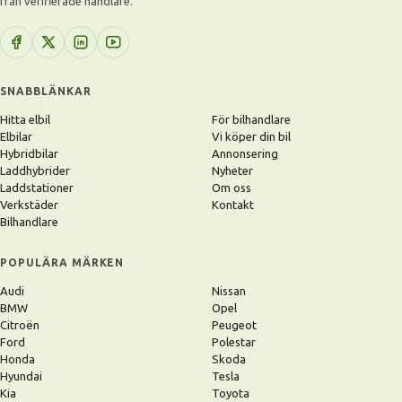
från verifierade handlare.
SNABBLÄNKAR
Hitta elbil
För bilhandlare
Elbilar
Vi köper din bil
Hybridbilar
Annonsering
Laddhybrider
Nyheter
Laddstationer
Om oss
Verkstäder
Kontakt
Bilhandlare
POPULÄRA MÄRKEN
Audi
Nissan
BMW
Opel
Citroën
Peugeot
Ford
Polestar
Honda
Skoda
Hyundai
Tesla
Kia
Toyota