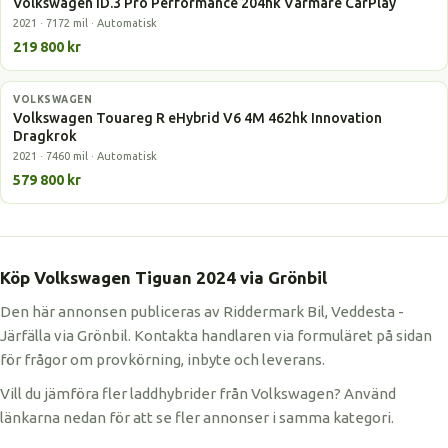
Volkswagen ID.3 Pro Performance 204hk Värmare CarPlay
2021 · 7172 mil · Automatisk
219 800 kr
VOLKSWAGEN
Laddhybrid
Volkswagen Touareg R eHybrid V6 4M 462hk Innovation
Dragkrok
2021 · 7460 mil · Automatisk
579 800 kr
Köp Volkswagen Tiguan 2024 via Grönbil
Den här annonsen publiceras av Riddermark Bil, Veddesta -
Järfälla via Grönbil. Kontakta handlaren via formuläret på sidan
för frågor om provkörning, inbyte och leverans.
Vill du jämföra fler laddhybrider från Volkswagen? Använd
länkarna nedan för att se fler annonser i samma kategori.