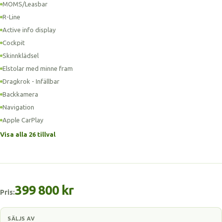
MOMS/Leasbar
R-Line
Active info display
Cockpit
Skinnklädsel
Elstolar med minne fram
Dragkrok - Infällbar
Backkamera
Navigation
Apple CarPlay
Visa alla 26 tillval
399 800 kr
Pris:
SÄLJS AV