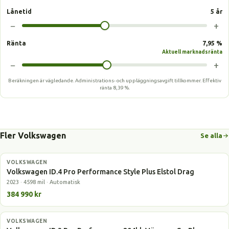
Lånetid
5 år
−
+
Ränta
7,95 %
Aktuell marknadsränta
−
+
Beräkningen är vägledande. Administrations- och uppläggningsavgift tillkommer.
Effektiv
ränta
8,39 %
.
Fler Volkswagen
Se alla
VOLKSWAGEN
Elbil
Volkswagen ID.4 Pro Performance Style Plus Elstol Drag
2023 · 4598 mil · Automatisk
384 990 kr
VOLKSWAGEN
Elbil