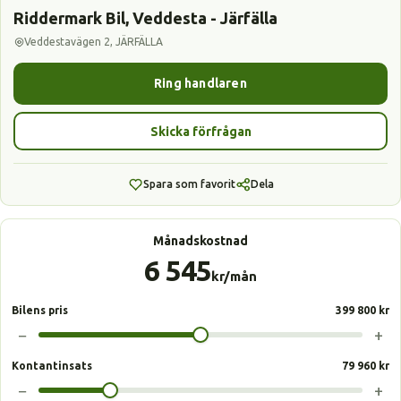
Riddermark Bil, Veddesta - Järfälla
Veddestavägen 2, JÄRFÄLLA
Ring handlaren
Skicka förfrågan
Spara som favorit
Dela
Månadskostnad
6 545
kr/mån
Bilens pris
399 800 kr
−
+
Kontantinsats
79 960 kr
−
+