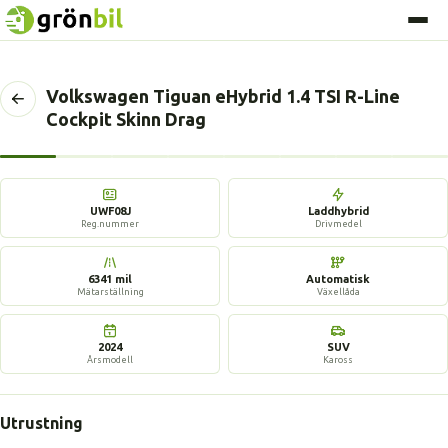
Volkswagen Tiguan eHybrid 1.4 TSI R-Line
Tillbaka
Cockpit Skinn Drag
till
föregående
sida
17 bilder
UWF08J
Laddhybrid
Reg.nummer
Drivmedel
6341 mil
Automatisk
Mätarställning
Växellåda
2024
SUV
Årsmodell
Kaross
Utrustning