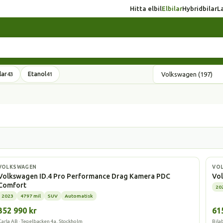
Hitta elbil
Elbilar
Hybridbilar
L
lar
Etanol
43
41
Elbil
Elbi
VOLKSWAGEN
VO
Volkswagen ID.4 Pro Performance Drag Kamera PDC
Vol
Comfort
20
2023
4797 mil
SUV
Automatisk
352 990 kr
61
Carla AB · Tegelbacken 4a, Stockholm
Bila