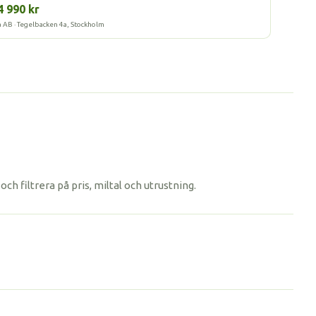
4 990 kr
a AB · Tegelbacken 4a, Stockholm
h filtrera på pris, miltal och utrustning.