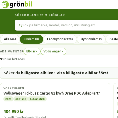
SÖKER BLAND 93 MILJÖBILAR
Sök
Alla
Elbilar
Laddhybrider
Hybridbilar
Gasbi
2674
1182
1295
113
×
×
Elbilar
Volkswagen
AKTIVA FILTER
Ta
Ta
bort
bort
93
bilar hittades
filter
filter
Söker du
billigaste elbilen
?
Visa billigaste elbilar först
Elbil
VOLKSWAGEN
Volkswagen id-buzz Cargo 82 kWh Drag PDC AdapFarth
2023
6064 mil
Automatisk
404 990 kr
Carla AB · Tegelbacken 4a, Stockholm