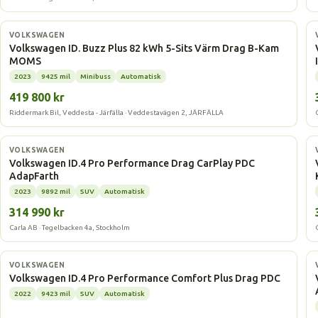
Elbil
VOLKSWAGEN
Volkswagen ID. Buzz Plus 82 kWh 5-Sits Värm Drag B-Kam
MOMS
2023
9425 mil
Minibuss
Automatisk
419 800 kr
Riddermark Bil, Veddesta - Järfälla · Veddestavägen 2, JÄRFÄLLA
Elbil
VOLKSWAGEN
Volkswagen ID.4 Pro Performance Drag CarPlay PDC
AdapFarth
2023
9892 mil
SUV
Automatisk
314 990 kr
Carla AB · Tegelbacken 4a, Stockholm
Elbil
VOLKSWAGEN
Volkswagen ID.4 Pro Performance Comfort Plus Drag PDC
2022
9423 mil
SUV
Automatisk