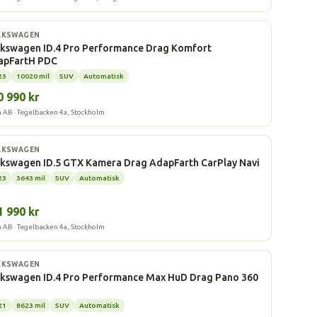
l
LKSWAGEN
lkswagen ID.4 Pro Performance Drag Komfort
apFartH PDC
23
10020 mil
SUV
Automatisk
0 990 kr
a AB · Tegelbacken 4a, Stockholm
l
LKSWAGEN
kswagen ID.5 GTX Kamera Drag AdapFarth CarPlay Navi
23
3643 mil
SUV
Automatisk
1 990 kr
a AB · Tegelbacken 4a, Stockholm
l
LKSWAGEN
lkswagen ID.4 Pro Performance Max HuD Drag Pano 360
”
21
8623 mil
SUV
Automatisk