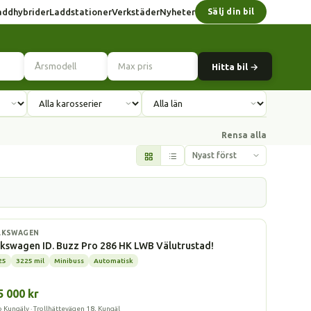
addhybrider
Laddstationer
Verkstäder
Nyheter
Sälj din bil
Hitta bil →
Rensa alla
l
LKSWAGEN
kswagen ID. Buzz Pro 286 HK LWB Välutrustad!
25
3225 mil
Minibuss
Automatisk
5 000 kr
b Kungälv · Trollhättevägen 18, Kungäl