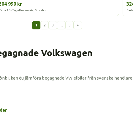
204 990 kr
32
Carla AB · Tegelbacken 4a, Stockholm
Carl
1
2
3
…
8
»
 begagnade Volkswagen
rönbil kan du jämföra begagnade VW elbilar från svenska handlare oc
ider