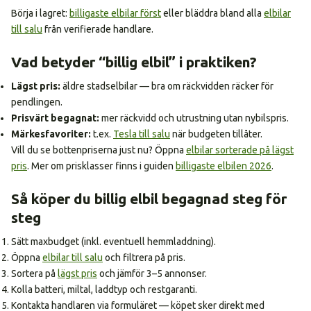
Börja i lagret:
billigaste elbilar först
eller bläddra bland alla
elbilar
till salu
från verifierade handlare.
Vad betyder “billig elbil” i praktiken?
Lägst pris:
äldre stadselbilar — bra om räckvidden räcker för
pendlingen.
Prisvärt begagnat:
mer räckvidd och utrustning utan nybilspris.
Märkesfavoriter:
t.ex.
Tesla till salu
när budgeten tillåter.
Vill du se bottenpriserna just nu? Öppna
elbilar sorterade på lägst
pris
. Mer om prisklasser finns i guiden
billigaste elbilen 2026
.
Så köper du billig elbil begagnad steg för
steg
Sätt maxbudget (inkl. eventuell hemmladdning).
Öppna
elbilar till salu
och filtrera på pris.
Sortera på
lägst pris
och jämför 3–5 annonser.
Kolla batteri, miltal, laddtyp och restgaranti.
Kontakta handlaren via formuläret — köpet sker direkt med