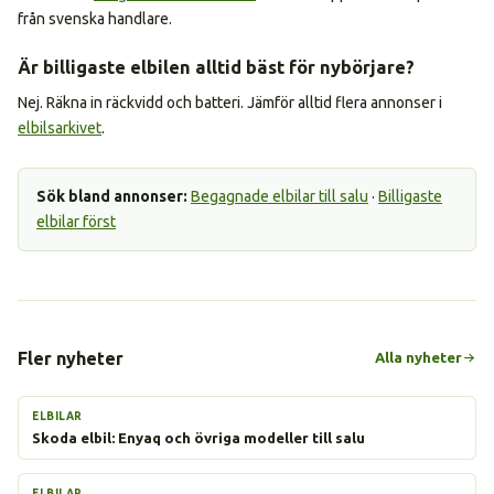
från svenska handlare.
Är billigaste elbilen alltid bäst för nybörjare?
Nej. Räkna in räckvidd och batteri. Jämför alltid flera annonser i
elbilsarkivet
.
Sök bland annonser:
Begagnade elbilar till salu
·
Billigaste
elbilar först
Fler nyheter
Alla nyheter
ELBILAR
Skoda elbil: Enyaq och övriga modeller till salu
ELBILAR