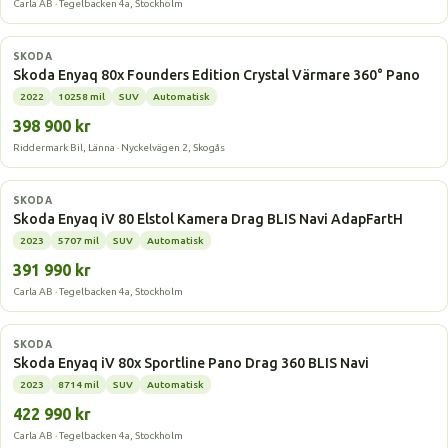
Carla AB · Tegelbacken 4a, Stockholm
Elbil
SKODA
Skoda Enyaq 80x Founders Edition Crystal Värmare 360° Pano
2022
10258 mil
SUV
Automatisk
398 900 kr
Riddermark Bil, Länna · Nyckelvägen 2, Skogås
Elbil
SKODA
Skoda Enyaq iV 80 Elstol Kamera Drag BLIS Navi AdapFartH
2023
5707 mil
SUV
Automatisk
391 990 kr
Carla AB · Tegelbacken 4a, Stockholm
Elbil
SKODA
Skoda Enyaq iV 80x Sportline Pano Drag 360 BLIS Navi
2023
8714 mil
SUV
Automatisk
422 990 kr
Carla AB · Tegelbacken 4a, Stockholm