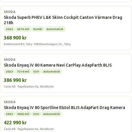
Laddhybrid
SKODA
Skoda Superb PHEV L&K Skinn Cockpit Canton Värmare Drag
218h
2023
6315 mil
Kombi
Automatisk
368 900 kr
Riddermark Bil, Täby · Måttbandsvägen 3A,, Täby
Elbil
SKODA
Skoda Enyaq iV 80 Kamera Navi CarPlay AdapFarth BLIS
2023
7216 mil
SUV
Automatisk
386 990 kr
Carla AB · Tegelbacken 4a, Stockholm
Elbil
SKODA
Skoda Enyaq iV 80 Sportline Elstol BLIS AdapFart Drag Kamera
2023
4002 mil
SUV
Automatisk
422 990 kr
Carla AB · Tegelbacken 4a, Stockholm