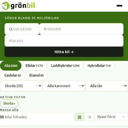
SÖKER BLAND 35 MILJÖBILAR
Sök
Hitta bil →
Alla
Elbilar
Laddhybrider
Hybridbilar
2660
1170
1294
114
Gasbilar
Etanol
42
40
AKTIVA FILTER
×
Skoda
Ta
Rensa alla
bort
filter
35
bilar hittades