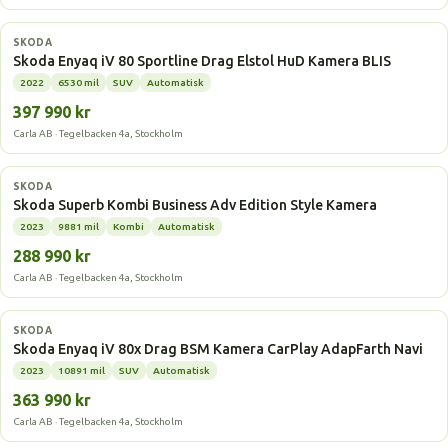
Elbil
SKODA
Skoda Enyaq iV 80 Sportline Drag Elstol HuD Kamera BLIS
2022
6530 mil
SUV
Automatisk
397 990 kr
Carla AB · Tegelbacken 4a, Stockholm
Laddhybrid
SKODA
Skoda Superb Kombi Business Adv Edition Style Kamera
2023
9881 mil
Kombi
Automatisk
288 990 kr
Carla AB · Tegelbacken 4a, Stockholm
Elbil
SKODA
Skoda Enyaq iV 80x Drag BSM Kamera CarPlay AdapFarth Navi
2023
10891 mil
SUV
Automatisk
363 990 kr
Carla AB · Tegelbacken 4a, Stockholm