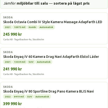
Jämför
miljöbilar till salu
—
sortera på lägst pris
Laddhybrid
SKODA
Skoda Octavia Combi iV Style Kamera Massage AdapFarth LED
2021
10973 mil
Kombi
Automatisk
245 990 kr
Carla AB · Tegelbacken 4a, Stockholm
Elbil
SKODA
Skoda Enyaq iV 60 Kamera Drag Navi AdapFarth Elstol Läder
2021
13334 mil
SUV
Automatisk
241 990 kr
Carla AB · Tegelbacken 4a, Stockholm
Elbil
SKODA
Skoda Enyaq iV 80 Sportline Drag Pano Kamera BLIS Navi
2022
8419 mil
SUV
Automatisk
399 990 kr