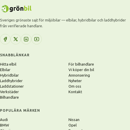
Sveriges grönaste sajt för miljöbilar — elbilar, hybridbilar och laddhybrider
från verifierade handlare.
SNABBLÄNKAR
Hitta elbil
För bilhandlare
Elbilar
Vi köper din bil
Hybridbilar
Annonsering
Laddhybrider
Nyheter
Laddstationer
Om oss
Verkstäder
Kontakt
Bilhandlare
POPULÄRA MÄRKEN
Audi
Nissan
BMW
Opel