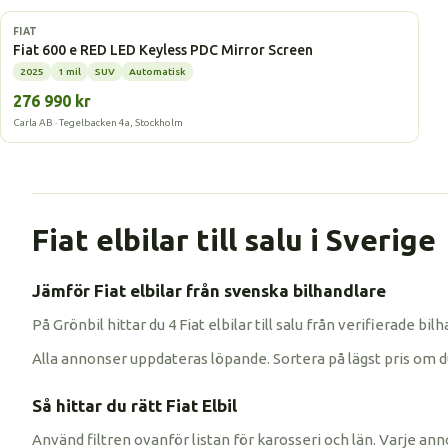
Elbil
FIAT
Fiat 600 e RED LED Keyless PDC Mirror Screen
2025
1 mil
SUV
Automatisk
276 990 kr
Carla AB · Tegelbacken 4a, Stockholm
Fiat elbilar till salu i Sverige
Jämför Fiat elbilar från svenska bilhandlare
På Grönbil hittar du 4 Fiat elbilar till salu från verifierade 
Alla annonser uppdateras löpande. Sortera på lägst pris om du vi
Så hittar du rätt Fiat Elbil
Använd filtren ovanför listan för karosseri och län. Varje anno