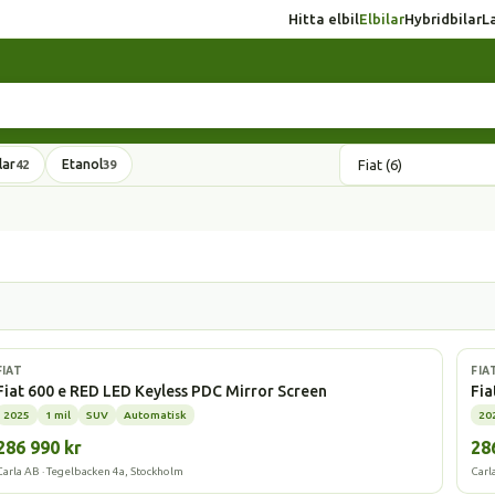
Hitta elbil
Elbilar
Hybridbilar
L
lar
Etanol
42
39
Elbil
Elbi
FIAT
FIA
Fiat 600 e RED LED Keyless PDC Mirror Screen
Fia
2025
1 mil
SUV
Automatisk
20
286 990 kr
28
Carla AB · Tegelbacken 4a, Stockholm
Carl