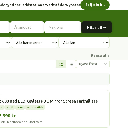
addhybrider
Laddstationer
Verkstäder
Nyheter
Sälj din bil
Hitta bil →
Rensa alla
l
T
t 600 Red LED Keyless PDC Mirror Screen Farthållare
25
2 mil
SUV
Automatisk
6 990 kr
a AB · Tegelbacken 4a, Stockholm