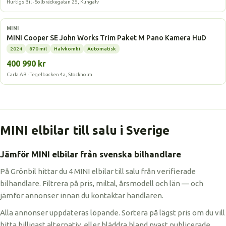
Hurtigs Bil · Solbräckegatan 25, Kungälv
Elbil
MINI
MINI Cooper SE John Works Trim Paket M Pano Kamera HuD
2024
870 mil
Halvkombi
Automatisk
400 990 kr
Carla AB · Tegelbacken 4a, Stockholm
MINI elbilar till salu i Sverige
Jämför MINI elbilar från svenska bilhandlare
På Grönbil hittar du 4 MINI elbilar till salu från verifierade
bilhandlare. Filtrera på pris, miltal, årsmodell och län — och
jämför annonser innan du kontaktar handlaren.
Alla annonser uppdateras löpande. Sortera på lägst pris om du vill
hitta billigast alternativ, eller bläddra bland nyast publicerade