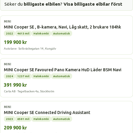
Söker du
billigaste elbilen
?
Visa billigaste elbilar först
Elbil
MINI
MINI Cooper SE , B-kamera, Navi, Låg skatt, 2 brukare 184hk
2022
4613 mil
Halvkombi
Automatisk
199 900 kr
Autolane · Solbräckegatan 14, Kungälv
Elbil
MINI
MINI Cooper SE Favoured Pano Kamera HuD Läder BSM Navi
2024
1237 mil
Halvkombi
Automatisk
391 990 kr
Carla AB · Tegelbacken 4a, Stockholm
Elbil
MINI
MINI Cooper SE Connected Driving Assistant
2023
6581 mil
Halvkombi
Automatisk
209 900 kr