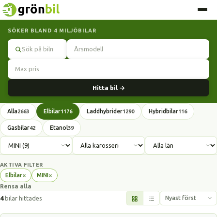
SÖKER BLAND 4 MILJÖBILAR
Sök
Hitta bil →
Alla
Elbilar
Laddhybrider
Hybridbilar
2663
1176
1290
116
Gasbilar
Etanol
42
39
AKTIVA FILTER
×
×
Elbilar
MINI
Ta
Ta
Rensa alla
bort
bort
filter
filter
4
bilar hittades