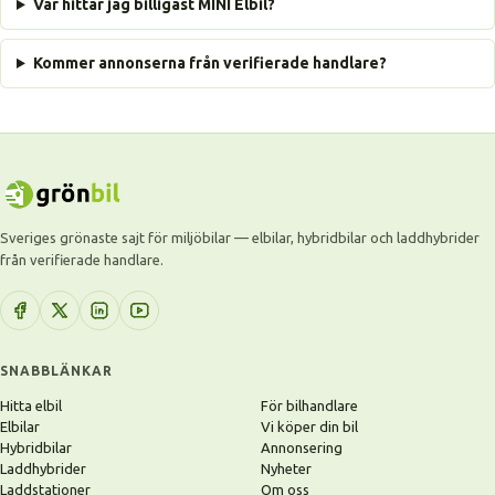
Var hittar jag billigast MINI Elbil?
Kommer annonserna från verifierade handlare?
Sveriges grönaste sajt för miljöbilar — elbilar, hybridbilar och laddhybrider
från verifierade handlare.
SNABBLÄNKAR
Hitta elbil
För bilhandlare
Elbilar
Vi köper din bil
Hybridbilar
Annonsering
Laddhybrider
Nyheter
Laddstationer
Om oss