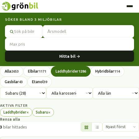
SÖKER BLAND 3 MILJÖBILAR
Sök
Hitta bil →
Alla
Elbilar
Laddhybrider
Hybridbilar
2653
1171
1286
114
Gasbilar
Etanol
43
39
AKTIVA FILTER
×
×
Laddhybrider
Subaru
Ta
Ta
Rensa alla
bort
bort
filter
filter
3
bilar hittades