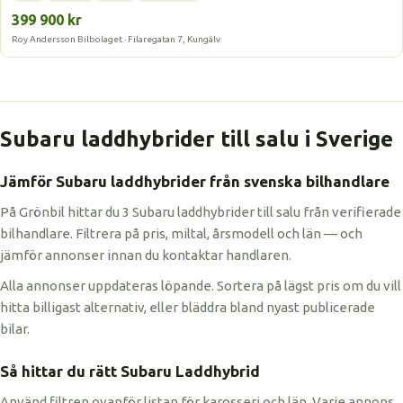
399 900 kr
Roy Andersson Bilbolaget · Filaregatan 7, Kungälv
Subaru laddhybrider till salu i Sverige
Jämför Subaru laddhybrider från svenska bilhandlare
På Grönbil hittar du 3 Subaru laddhybrider till salu från verifierade
bilhandlare. Filtrera på pris, miltal, årsmodell och län — och
jämför annonser innan du kontaktar handlaren.
Alla annonser uppdateras löpande. Sortera på lägst pris om du vill
hitta billigast alternativ, eller bläddra bland nyast publicerade
bilar.
Så hittar du rätt Subaru Laddhybrid
Använd filtren ovanför listan för karosseri och län. Varje annons