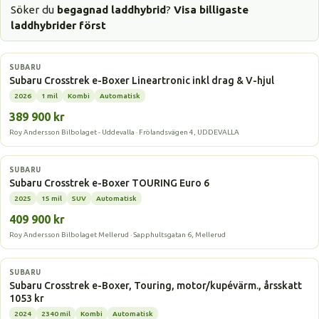
Söker du
begagnad laddhybrid
?
Visa billigaste
laddhybrider först
Laddhybrid
SUBARU
Subaru Crosstrek e-Boxer Lineartronic inkl drag & V-hjul
2026
1 mil
Kombi
Automatisk
389 900 kr
Roy Andersson Bilbolaget - Uddevalla · Frölandsvägen 4, UDDEVALLA
Laddhybrid
SUBARU
Subaru Crosstrek e-Boxer TOURING Euro 6
2025
15 mil
SUV
Automatisk
409 900 kr
Roy Andersson Bilbolaget Mellerud · Sapphultsgatan 6, Mellerud
Laddhybrid
SUBARU
Subaru Crosstrek e-Boxer, Touring, motor/kupévärm., årsskatt
1053 kr
2024
2340 mil
Kombi
Automatisk