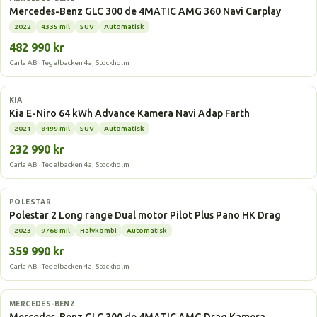
Mercedes-Benz GLC 300 de 4MATIC AMG 360 Navi Carplay
2022
4335 mil
SUV
Automatisk
482 990 kr
Carla AB · Tegelbacken 4a, Stockholm
Elbil
KIA
Kia E-Niro 64 kWh Advance Kamera Navi Adap Farth
2021
8499 mil
SUV
Automatisk
232 990 kr
Carla AB · Tegelbacken 4a, Stockholm
Elbil
POLESTAR
Polestar 2 Long range Dual motor Pilot Plus Pano HK Drag
2023
9768 mil
Halvkombi
Automatisk
359 990 kr
Carla AB · Tegelbacken 4a, Stockholm
Laddhybrid
MERCEDES-BENZ