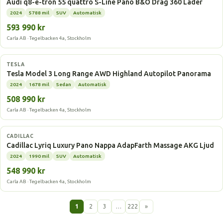
Audi q8-e-tron 55 quattro S-Line Pano B&O Drag 360 Läder
2024
5788 mil
SUV
Automatisk
593 990 kr
Carla AB · Tegelbacken 4a, Stockholm
Elbil
TESLA
Tesla Model 3 Long Range AWD Highland Autopilot Panorama
2024
1678 mil
Sedan
Automatisk
508 990 kr
Carla AB · Tegelbacken 4a, Stockholm
Elbil
CADILLAC
Cadillac Lyriq Luxury Pano Nappa AdapFarth Massage AKG Ljud
2024
1990 mil
SUV
Automatisk
548 990 kr
Carla AB · Tegelbacken 4a, Stockholm
1
2
3
…
222
»