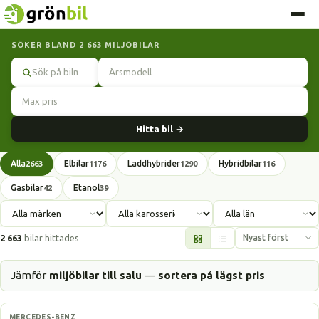
SÖKER BLAND 2 663 MILJÖBILAR
Sök
Hitta bil →
Alla
Elbilar
Laddhybrider
Hybridbilar
2663
1176
1290
116
Gasbilar
Etanol
42
39
2 663
bilar hittades
Jämför
miljöbilar till salu
—
sortera på lägst pris
Laddhybrid
MERCEDES-BENZ