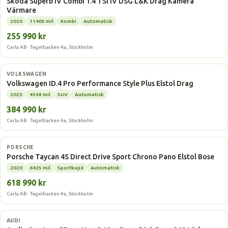
Skoda Superb iV Combi 1.4 TSI iV DSG L&K Drag Kamera
Värmare
2020
11405 mil
Kombi
Automatisk
255 990 kr
Carla AB · Tegelbacken 4a, Stockholm
Elbil
VOLKSWAGEN
Volkswagen ID.4 Pro Performance Style Plus Elstol Drag
2023
4598 mil
SUV
Automatisk
384 990 kr
Carla AB · Tegelbacken 4a, Stockholm
Elbil
PORSCHE
Porsche Taycan 4S Direct Drive Sport Chrono Pano Elstol Bose
2020
6425 mil
Sportkupé
Automatisk
618 990 kr
Carla AB · Tegelbacken 4a, Stockholm
Elbil
AUDI