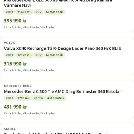
Mercedes-Benz GLC 300 de 4MATIC AMG Drag Kamera
Värmare Navi
2021
11693 mil
SUV
Automatisk
395 990 kr
Carla AB · Tegelbacken 4a, Stockholm
Laddhybrid
VOLVO
Volvo XC40 Recharge T5 R-Design Läder Pano 360 H/K BLIS
2021
12172 mil
SUV
Automatisk
316 990 kr
Carla AB · Tegelbacken 4a, Stockholm
Laddhybrid
MERCEDES-BENZ
Mercedes-Benz C 300 T e AMG Drag Burmester 360 Elstolar
2024
3795 mil
Kombi
Automatisk
431 990 kr
Carla AB · Tegelbacken 4a, Stockholm
Laddhybrid
SKODA