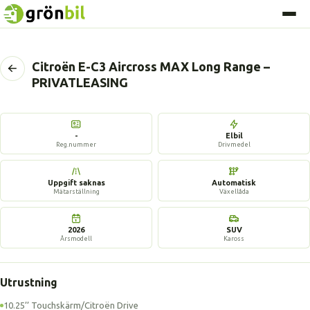
Citroën E-C3 Aircross MAX Long Range –
Tillbaka
PRIVATLEASING
till
föregående
sida
-
Elbil
Reg.nummer
Drivmedel
Uppgift saknas
Automatisk
Mätarställning
Växellåda
2026
SUV
Årsmodell
Kaross
Utrustning
10.25’’ Touchskärm/Citroën Drive