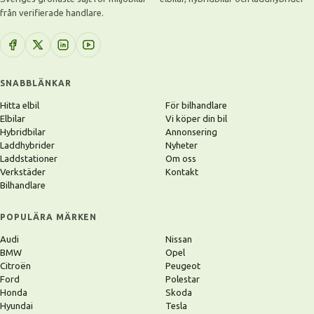
från verifierade handlare.
SNABBLÄNKAR
Hitta elbil
För bilhandlare
Elbilar
Vi köper din bil
Hybridbilar
Annonsering
Laddhybrider
Nyheter
Laddstationer
Om oss
Verkstäder
Kontakt
Bilhandlare
POPULÄRA MÄRKEN
Audi
Nissan
BMW
Opel
Citroën
Peugeot
Ford
Polestar
Honda
Skoda
Hyundai
Tesla