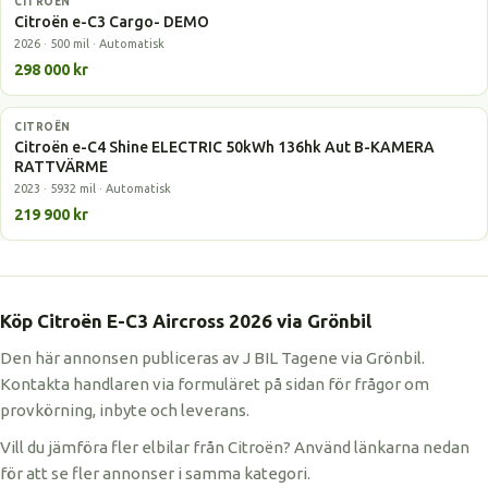
CITROËN
Elbil
Citroën e-C3 Cargo- DEMO
2026 · 500 mil · Automatisk
298 000 kr
CITROËN
Elbil
Citroën e-C4 Shine ELECTRIC 50kWh 136hk Aut B-KAMERA
RATTVÄRME
2023 · 5932 mil · Automatisk
219 900 kr
Köp Citroën E-C3 Aircross 2026 via Grönbil
Den här annonsen publiceras av J BIL Tagene via Grönbil.
Kontakta handlaren via formuläret på sidan för frågor om
provkörning, inbyte och leverans.
Vill du jämföra fler elbilar från Citroën? Använd länkarna nedan
för att se fler annonser i samma kategori.