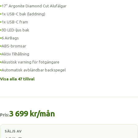
17” Argonite Diamond Cut Alufälgar
1x USB-C bak (laddning)
1x USB-C fram
3D LED-ljus bak
6 AirBags
ABS-bromsar
Aktiv filhållning
Akustisk varning för fotgängare
Automatisk avbländbar backspegel
Visa alla 47 tillval
3 699 kr/mån
Pris:
SÄLJS AV