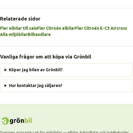
Relaterade sidor
Fler elbilar till salu
Fler Citroën elbilar
Fler Citroën E-C3 Aircross
Alla miljöbilar
Bilhandlare
Vanliga frågor om att köpa via Grönbil
Köper jag bilen av Grönbil?
Hur kontaktar jag säljaren?
Sveriges grönaste sajt för miljöbilar — elbilar, hybridbilar och laddhybrider