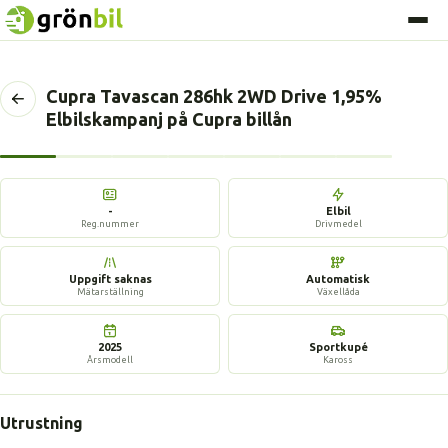
Cupra Tavascan 286hk 2WD Drive 1,95%
Tillbaka
Elbilskampanj på Cupra billån
till
föregående
sida
7 bilder
-
Elbil
Reg.nummer
Drivmedel
Uppgift saknas
Automatisk
Mätarställning
Växellåda
2025
Sportkupé
Årsmodell
Kaross
Utrustning