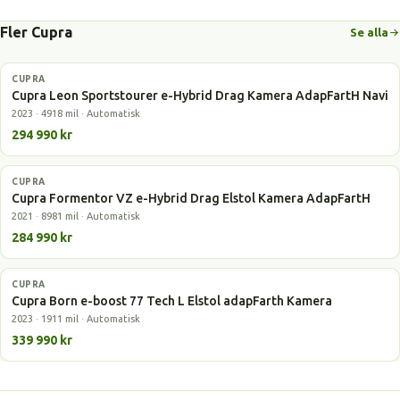
Fler Cupra
Se alla
CUPRA
Laddhybrid
Cupra Leon Sportstourer e-Hybrid Drag Kamera AdapFartH Navi
2023 · 4918 mil · Automatisk
294 990 kr
CUPRA
Laddhybrid
Cupra Formentor VZ e-Hybrid Drag Elstol Kamera AdapFartH
2021 · 8981 mil · Automatisk
284 990 kr
CUPRA
Elbil
Cupra Born e-boost 77 Tech L Elstol adapFarth Kamera
2023 · 1911 mil · Automatisk
339 990 kr