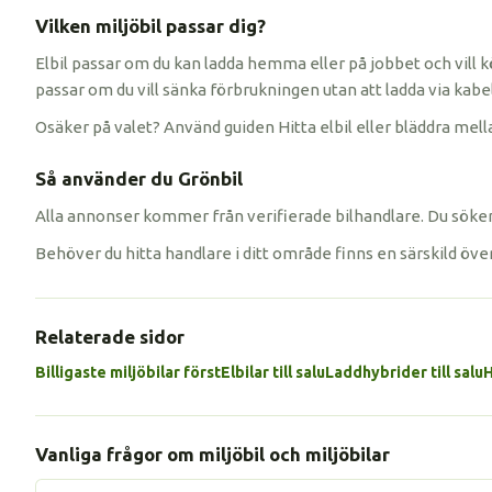
Vilken miljöbil passar dig?
Elbil passar om du kan ladda hemma eller på jobbet och vill k
passar om du vill sänka förbrukningen utan att ladda via kabel
Osäker på valet? Använd guiden Hitta elbil eller bläddra mella
Så använder du Grönbil
Alla annonser kommer från verifierade bilhandlare. Du söker 
Behöver du hitta handlare i ditt område finns en särskild öve
Relaterade sidor
Billigaste miljöbilar först
Elbilar till salu
Laddhybrider till salu
H
Vanliga frågor om miljöbil och miljöbilar