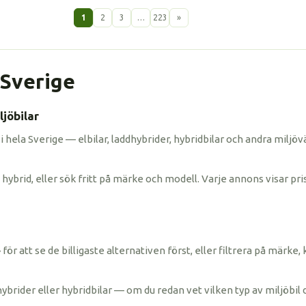
1
2
3
…
223
»
i Sverige
jöbilar
 i hela Sverige — elbilar, laddhybrider, hybridbilar och andra miljöv
hybrid, eller sök fritt på märke och modell. Varje annons visar pris
ris» för att se de billigaste alternativen först, eller filtrera på mä
hybrider eller hybridbilar — om du redan vet vilken typ av miljöbil 