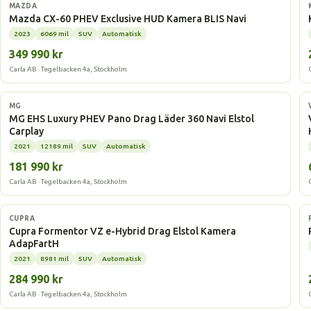
Laddhybrid
MAZDA
Mazda CX-60 PHEV Exclusive HUD Kamera BLIS Navi
2023
6069 mil
SUV
Automatisk
349 990 kr
Carla AB · Tegelbacken 4a, Stockholm
Laddhybrid
MG
MG EHS Luxury PHEV Pano Drag Läder 360 Navi Elstol
Carplay
2021
12189 mil
SUV
Automatisk
181 990 kr
Carla AB · Tegelbacken 4a, Stockholm
Laddhybrid
CUPRA
Cupra Formentor VZ e-Hybrid Drag Elstol Kamera
AdapFartH
2021
8981 mil
SUV
Automatisk
284 990 kr
Carla AB · Tegelbacken 4a, Stockholm