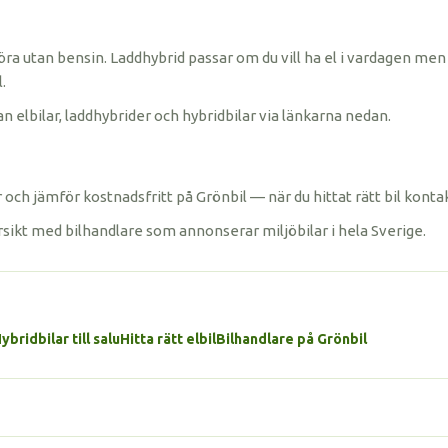
öra utan bensin. Laddhybrid passar om du vill ha el i vardagen men 
.
n elbilar, laddhybrider och hybridbilar via länkarna nedan.
och jämför kostnadsfritt på Grönbil — när du hittat rätt bil konta
rsikt med bilhandlare som annonserar miljöbilar i hela Sverige.
ybridbilar till salu
Hitta rätt elbil
Bilhandlare på Grönbil