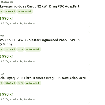
l
LKSWAGEN
lkswagen id-buzz Cargo 82 kWh Drag PDC AdapFarth
23
6064 mil
Automatisk
4 990 kr
a AB · Tegelbacken 4a, Stockholm
ddhybrid
LVO
lvo XC60 T8 AWD Polestar Engineered Pano B&W 360
D Minne
25
2613 mil
SUV
Automatisk
0 990 kr
a AB · Tegelbacken 4a, Stockholm
l
ODA
da Enyaq iV 80 Elstol Kamera Drag BLIS Navi AdapFartH
23
5707 mil
SUV
Automatisk
1 990 kr
a AB · Tegelbacken 4a, Stockholm