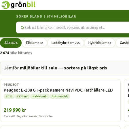
SÖKER BLAND 2 674 MILJÖBILAR
Sök
Alla
Elbilar
Laddhybrider
Hybridbilar
Gasbi
2674
1182
1295
113
2 674
bilar hittades
Jämför
miljöbilar till salu
—
sortera på lägst pris
Elbil
PEUGEOT
Peugeot E-208 GT-pack Kamera Navi PDC Farthållare LED
2022
5373 mil
Halvkombi
Automatisk
219 990 kr
Carla AB · Tegelbacken 4a, Stockholm