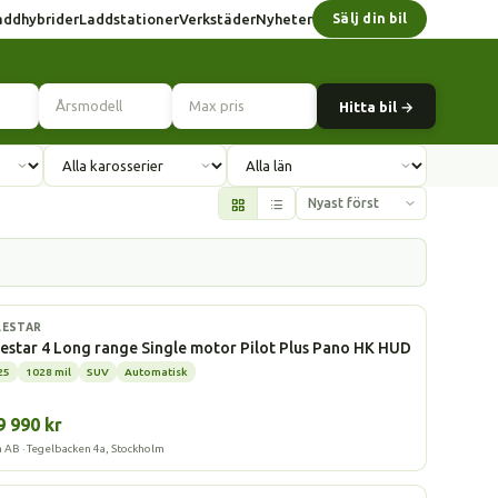
addhybrider
Laddstationer
Verkstäder
Nyheter
Sälj din bil
Hitta bil →
l
LESTAR
estar 4 Long range Single motor Pilot Plus Pano HK HUD
25
1028 mil
SUV
Automatisk
9 990 kr
a AB · Tegelbacken 4a, Stockholm