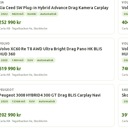
Laddhybrid
Elbi
KIA
VO
Kia Ceed SW Plug-in Hybrid Advance Drag Kamera Carplay
Vo
2022
4620 mil
Kombi
Automatisk
20
252 990 kr
40
Carla AB · Tegelbacken 4a, Stockholm
Carl
Laddhybrid
La
VOLVO
VO
Volvo XC60 Re T8 AWD Ultra Bright Drag Pano HK BLIS
Vo
HUD 360
HU
2025
1484 mil
SUV
Automatisk
20
619 990 kr
74
Carla AB · Tegelbacken 4a, Stockholm
Carl
Laddhybrid
Elbi
PEUGEOT
SK
Peugeot 3008 HYBRID4 300 GT Drag BLIS Carplay Navi
Sko
2020
12366 mil
SUV
Automatisk
20
202 990 kr
39
Carla AB · Tegelbacken 4a, Stockholm
Carl