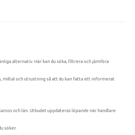
änliga alternativ. Här kan du söka, filtrera och jämföra
, miltal och utrustning så att du kan fatta ett informerat
rke, kaross och län. Utbudet uppdateras löpande när handlare
du söker.