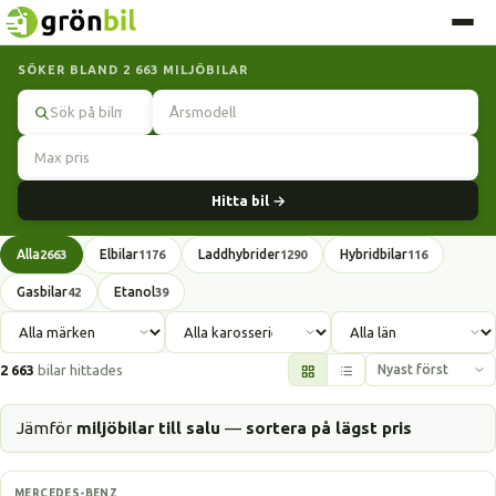
SÖKER BLAND 2 663 MILJÖBILAR
Sök
Hitta bil →
Alla
Elbilar
Laddhybrider
Hybridbilar
2663
1176
1290
116
Gasbilar
Etanol
42
39
2 663
bilar hittades
Jämför
miljöbilar till salu
—
sortera på lägst pris
Laddhybrid
MERCEDES-BENZ