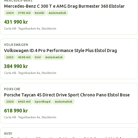
MERCEDES-BENZ
Mercedes-Benz C 300 T e AMG Drag Burmester 360 Elstolar
2024
3795 mil
Kombi
Automatisk
431 990 kr
Carla AB · Tegelbacken 4a, Stockholm
Elbil
VOLKSWAGEN
Volkswagen ID.4 Pro Performance Style Plus Elstol Drag
2023
4598 mil
SUV
Automatisk
384 990 kr
Carla AB · Tegelbacken 4a, Stockholm
Elbil
PORSCHE
Porsche Taycan 4S Direct Drive Sport Chrono Pano Elstol Bose
2020
6425 mil
Sportkupé
Automatisk
618 990 kr
Carla AB · Tegelbacken 4a, Stockholm
Elbil
AUDI