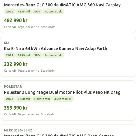
Mercedes-Benz GLC 300 de 4MATIC AMG 360 Navi Carplay
2022
4335 mil
SUV
Automatisk
482 990 kr
Carla AB · Tegelbacken 4a, Stockholm
Elbil
KIA
Kia E-Niro 64 kWh Advance Kamera Navi Adap Farth
2021
8499 mil
SUV
Automatisk
232 990 kr
Carla AB · Tegelbacken 4a, Stockholm
Elbil
POLESTAR
Polestar 2 Long range Dual motor Pilot Plus Pano HK Drag
2023
9768 mil
Halvkombi
Automatisk
359 990 kr
Carla AB · Tegelbacken 4a, Stockholm
Laddhybrid
MERCEDES-BENZ