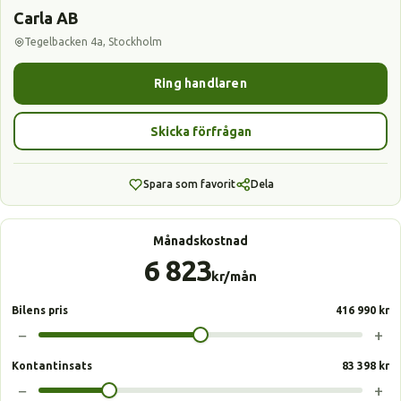
Carla AB
Tegelbacken 4a, Stockholm
Ring handlaren
Skicka förfrågan
Spara som favorit
Dela
Månadskostnad
6 823
kr/mån
Bilens pris
416 990 kr
−
+
Kontantinsats
83 398 kr
−
+