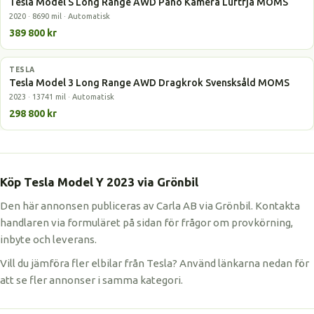
Tesla Model S Long Range AWD Pano Kamera Luftfjä MOMS
2020 · 8690 mil · Automatisk
389 800 kr
TESLA
Elbil
Tesla Model 3 Long Range AWD Dragkrok Svensksåld MOMS
2023 · 13741 mil · Automatisk
298 800 kr
Köp Tesla Model Y 2023 via Grönbil
Den här annonsen publiceras av Carla AB via Grönbil. Kontakta
handlaren via formuläret på sidan för frågor om provkörning,
inbyte och leverans.
Vill du jämföra fler elbilar från Tesla? Använd länkarna nedan för
att se fler annonser i samma kategori.