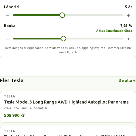
Lånetid
5 år
−
+
Ränta
7,95 %
Aktuell marknadsränta
−
+
Beräkningen är vägledande. Administrations- och uppläggningsavgift tillkommer.
Effektiv
ränta
8,37 %
.
Fler Tesla
Se alla
TESLA
Elbil
Tesla Model 3 Long Range AWD Highland Autopilot Panorama
2024 · 1678 mil · Automatisk
508 990 kr
TESLA
Elbil