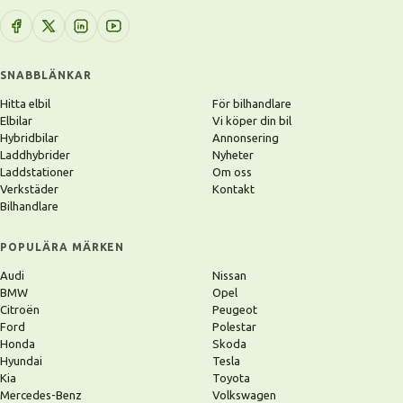
SNABBLÄNKAR
Hitta elbil
För bilhandlare
Elbilar
Vi köper din bil
Hybridbilar
Annonsering
Laddhybrider
Nyheter
Laddstationer
Om oss
Verkstäder
Kontakt
Bilhandlare
POPULÄRA MÄRKEN
Audi
Nissan
BMW
Opel
Citroën
Peugeot
Ford
Polestar
Honda
Skoda
Hyundai
Tesla
Kia
Toyota
Mercedes-Benz
Volkswagen