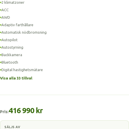
2 klimatzoner
ACC
AWD
Adaptiv farthållare
Automatisk nödbromsning
Autopilot
Autostyrning
Backkamera
Bluetooth
Digital hastighetsmätare
Visa alla 33 tillval
416 990 kr
Pris:
SÄLJS AV