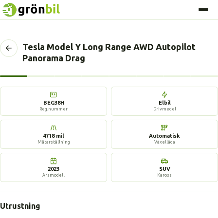
Tesla Model Y Long Range AWD Autopilot
Tillbaka
Panorama Drag
till
föregående
sida
17 bilder
BEG38H
Elbil
Reg.nummer
Drivmedel
4718 mil
Automatisk
Mätarställning
Växellåda
2023
SUV
Årsmodell
Kaross
Utrustning