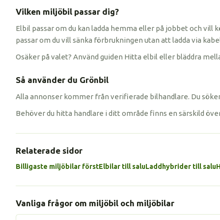
Vilken miljöbil passar dig?
Elbil passar om du kan ladda hemma eller på jobbet och vill k
passar om du vill sänka förbrukningen utan att ladda via kabel
Osäker på valet? Använd guiden Hitta elbil eller bläddra mella
Så använder du Grönbil
Alla annonser kommer från verifierade bilhandlare. Du söker 
Behöver du hitta handlare i ditt område finns en särskild öve
Relaterade sidor
Billigaste miljöbilar först
Elbilar till salu
Laddhybrider till salu
H
Vanliga frågor om miljöbil och miljöbilar