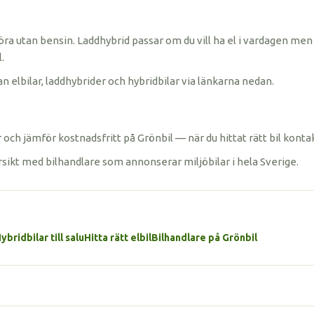
öra utan bensin. Laddhybrid passar om du vill ha el i vardagen men 
.
n elbilar, laddhybrider och hybridbilar via länkarna nedan.
och jämför kostnadsfritt på Grönbil — när du hittat rätt bil konta
rsikt med bilhandlare som annonserar miljöbilar i hela Sverige.
ybridbilar till salu
Hitta rätt elbil
Bilhandlare på Grönbil