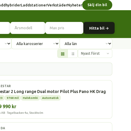
addhybrider
Laddstationer
Verkstäder
Nyheter
Sälj din bil
Hitta bil →
l
LESTAR
estar 2 Long range Dual motor Pilot Plus Pano HK Drag
23
9768 mil
Halvkombi
Automatisk
9 990 kr
a AB · Tegelbacken 4a, Stockholm
ddhybrid
ODA