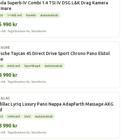
da Superb iV Combi 1.4 TSI iV DSG L&K Drag Kamera
rmare
20
11405 mil
Kombi
Automatisk
5 990 kr
a AB · Tegelbacken 4a, Stockholm
l
RSCHE
sche Taycan 4S Direct Drive Sport Chrono Pano Elstol
se
20
6425 mil
Sportkupé
Automatisk
8 990 kr
a AB · Tegelbacken 4a, Stockholm
l
ILLAC
illac Lyriq Luxury Pano Nappa AdapFarth Massage AKG
ud
24
1990 mil
SUV
Automatisk
8 990 kr
a AB · Tegelbacken 4a, Stockholm