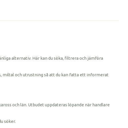
änliga alternativ. Här kan du söka, filtrera och jämföra
, miltal och utrustning så att du kan fatta ett informerat
rke, kaross och län. Utbudet uppdateras löpande när handlare
du söker.