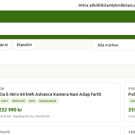
Hitta elbil
Elbilar
Hybridbilar
L
lar
Etanol
42
39
Elbil
Elbi
KIA
PO
Kia E-Niro 64 kWh Advance Kamera Navi Adap Farth
Pol
2021
8499 mil
SUV
Automatisk
20
232 990 kr
35
Carla AB · Tegelbacken 4a, Stockholm
Carl
Laddhybrid
La
VOLVO
SK