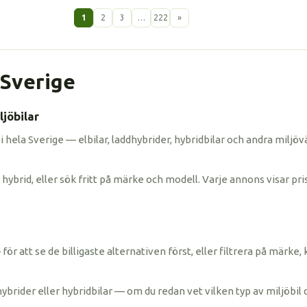
1
2
3
…
222
»
i Sverige
jöbilar
 i hela Sverige — elbilar, laddhybrider, hybridbilar och andra miljöv
hybrid, eller sök fritt på märke och modell. Varje annons visar pris
ris» för att se de billigaste alternativen först, eller filtrera på mä
hybrider eller hybridbilar — om du redan vet vilken typ av miljöbil 