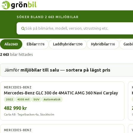
SÖKER BLAND 2 663 MILJÖBILAR
Sök
Alla
Elbilar
Laddhybrider
Hybridbilar
Gasbi
2663
1176
1290
116
2 663
bilar hittades
Jämför
miljöbilar till salu
—
sortera på lägst pris
Laddhybrid
MERCEDES-BENZ
Mercedes-Benz GLC 300 de 4MATIC AMG 360 Navi Carplay
2022
4335 mil
SUV
Automatisk
482 990 kr
Carla AB · Tegelbacken 4a, Stockholm
Laddhybrid
MERCEDES-BENZ