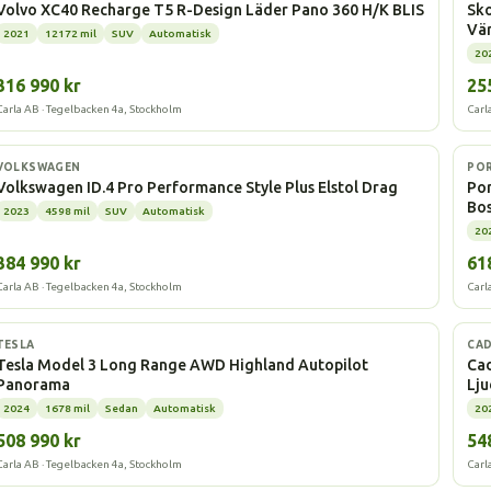
Volvo XC40 Recharge T5 R-Design Läder Pano 360 H/K BLIS
Sko
Vä
2021
12172 mil
SUV
Automatisk
20
316 990 kr
25
Carla AB · Tegelbacken 4a, Stockholm
Carl
Elbil
Elbi
VOLKSWAGEN
PO
Volkswagen ID.4 Pro Performance Style Plus Elstol Drag
Por
Bo
2023
4598 mil
SUV
Automatisk
20
384 990 kr
61
Carla AB · Tegelbacken 4a, Stockholm
Carl
Elbil
Elbi
TESLA
CAD
Tesla Model 3 Long Range AWD Highland Autopilot
Cad
Panorama
Lj
2024
1678 mil
Sedan
Automatisk
20
508 990 kr
54
Carla AB · Tegelbacken 4a, Stockholm
Carl