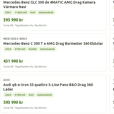
Mercedes-Benz GLC 300 de 4MATIC AMG Drag Kamera
Värmare Navi
2021
11693 mil
SUV
Automatisk
395 990 kr
Carla AB · Tegelbacken 4a, Stockholm
Laddhybrid
MERCEDES-BENZ
Mercedes-Benz C 300 T e AMG Drag Burmester 360 Elstolar
2024
3795 mil
Kombi
Automatisk
431 990 kr
Carla AB · Tegelbacken 4a, Stockholm
Elbil
AUDI
Audi q8-e-tron 55 quattro S-Line Pano B&O Drag 360
Läder
2024
5788 mil
SUV
Automatisk
593 990 kr
Carla AB · Tegelbacken 4a, Stockholm