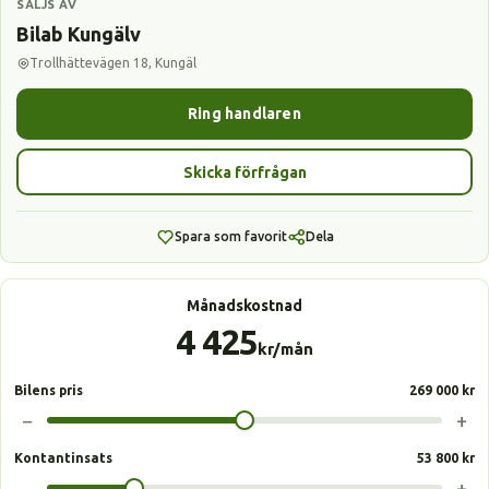
SÄLJS AV
Bilab Kungälv
Trollhättevägen 18, Kungäl
Ring handlaren
Skicka förfrågan
Spara som favorit
Dela
Månadskostnad
4 425
kr/mån
Bilens pris
269 000 kr
−
+
Kontantinsats
53 800 kr
−
+