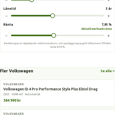
Lånetid
5 år
−
+
Ränta
7,95 %
Aktuell marknadsränta
−
+
Beräkningen är vägledande. Administrations- och uppläggningsavgift tillkommer.
Effektiv
ränta
8,59 %
.
Fler Volkswagen
Se alla
VOLKSWAGEN
Elbil
Volkswagen ID.4 Pro Performance Style Plus Elstol Drag
2023 · 4598 mil · Automatisk
384 990 kr
VOLKSWAGEN
Elbil