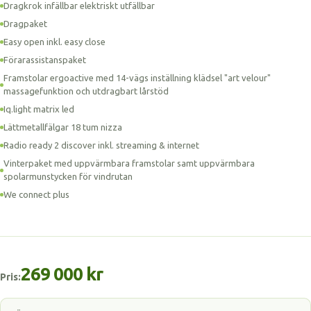
Dragkrok infällbar elektriskt utfällbar
Dragpaket
Easy open inkl. easy close
Förarassistanspaket
Framstolar ergoactive med 14-vägs inställning klädsel "art velour"
massagefunktion och utdragbart lårstöd
Iq.light matrix led
Lättmetallfälgar 18 tum nizza
Radio ready 2 discover inkl. streaming & internet
Vinterpaket med uppvärmbara framstolar samt uppvärmbara
spolarmunstycken för vindrutan
We connect plus
269 000 kr
Pris: