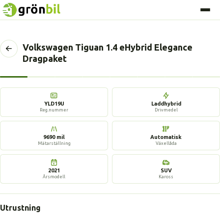
Volkswagen Tiguan 1.4 eHybrid Elegance
Tillbaka
Dragpaket
till
föregående
sida
10 bilder
YLD19U
Laddhybrid
Reg.nummer
Drivmedel
9690 mil
Automatisk
Mätarställning
Växellåda
2021
SUV
Årsmodell
Kaross
Utrustning