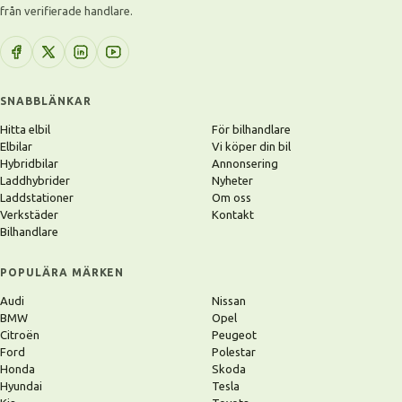
från verifierade handlare.
SNABBLÄNKAR
Hitta elbil
För bilhandlare
Elbilar
Vi köper din bil
Hybridbilar
Annonsering
Laddhybrider
Nyheter
Laddstationer
Om oss
Verkstäder
Kontakt
Bilhandlare
POPULÄRA MÄRKEN
Audi
Nissan
BMW
Opel
Citroën
Peugeot
Ford
Polestar
Honda
Skoda
Hyundai
Tesla