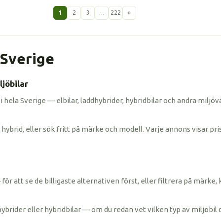
1
2
3
…
222
»
i Sverige
jöbilar
 i hela Sverige — elbilar, laddhybrider, hybridbilar och andra miljöv
hybrid, eller sök fritt på märke och modell. Varje annons visar pris
ris» för att se de billigaste alternativen först, eller filtrera på mä
hybrider eller hybridbilar — om du redan vet vilken typ av miljöbil 