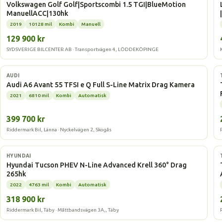
Volkswagen Golf Golf|Sportscombi 1.5 TGI|BlueMotion
ManuellACC|130hk
|
2019
10128 mil
Kombi
Manuell
129 900 kr
SYDSVERIGE BILCENTER AB · Transportvägen 4, LÖDDEKÖPINGE
Laddhybrid
AUDI
Audi A6 Avant 55 TFSI e Q Full S-Line Matrix Drag Kamera
2021
6810 mil
Kombi
Automatisk
399 700 kr
Riddermark Bil, Länna · Nyckelvägen 2, Skogås
Laddhybrid
HYUNDAI
Hyundai Tucson PHEV N-Line Advanced Krell 360° Drag
265hk
2022
4763 mil
Kombi
Automatisk
318 900 kr
Riddermark Bil, Täby · Måttbandsvägen 3A,, Täby