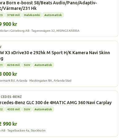
ra Born e-boost 58/Beats Audio/Pano/Adaptiv-
rt/Värmare/231 Hk
23
3769 mil
Halvkombi
Automatisk
9 900 kr
tbilar i Göteborg AB · Tagenevägen 32, HISINGS KÄRRA
ddhybrid
W
 X3 xDrive30 e 292hk M Sport H/K Kamera Navi Skinn
ag
21
6236 mil
SUV
Automatisk
8 000 kr
ermark Bil, Arlanda · Maskingatan 8A, Arlanda Stad
ddhybrid
CEDES-BENZ
rcedes-Benz GLC 300 de 4MATIC AMG 360 Navi Carplay
22
4335 mil
SUV
Automatisk
2 990 kr
a AB · Tegelbacken 4a, Stockholm