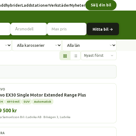
addhybrider
Laddstationer
Verkstäder
Nyheter
Sälj din bil
Hitta bil →
l
LVO
vo EX30 Single Motor Extended Range Plus
24
6910 mil
SUV
Automatisk
9 500 kr
a Samuelsson Bil i Ludvika AB · Bilvägen 3, Ludvika
l
PRA