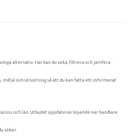
änliga alternativ. Här kan du söka, filtrera och jämföra
, miltal och utrustning så att du kan fatta ett informerat
rke, kaross och län. Utbudet uppdateras löpande när handlare
du söker.