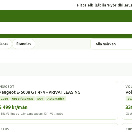
Hitta elbil
Elbilar
Hybridbilar
L
lar
Etanol
43
39
Elbil
Elbi
PEUGEOT
VO
Peugeot E-5008 GT 4×4 – PRIVATLEASING
Vol
2026
Uppgift saknas
SUV
Automatisk
20
5 499 kr/mån
33
J BIL Vällingby · Jämtlandsgatan 131, Vällingby
Göst
Laddhybrid
Elbi
LEXUS
CU