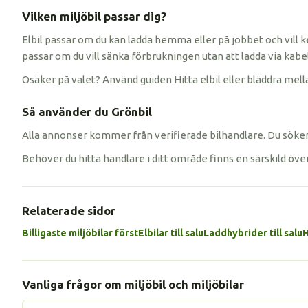
Vilken miljöbil passar dig?
Elbil passar om du kan ladda hemma eller på jobbet och vill k
passar om du vill sänka förbrukningen utan att ladda via kabel
Osäker på valet? Använd guiden Hitta elbil eller bläddra mella
Så använder du Grönbil
Alla annonser kommer från verifierade bilhandlare. Du söker 
Behöver du hitta handlare i ditt område finns en särskild öve
Relaterade sidor
Billigaste miljöbilar först
Elbilar till salu
Laddhybrider till salu
H
Vanliga frågor om miljöbil och miljöbilar