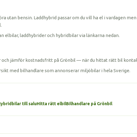
öra utan bensin. Laddhybrid passar om du vill ha el i vardagen men 
.
n elbilar, laddhybrider och hybridbilar via länkarna nedan.
och jämför kostnadsfritt på Grönbil — när du hittat rätt bil konta
rsikt med bilhandlare som annonserar miljöbilar i hela Sverige.
ybridbilar till salu
Hitta rätt elbil
Bilhandlare på Grönbil