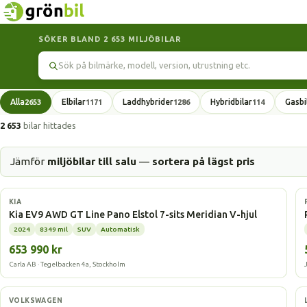
SÖKER BLAND 2 653 MILJÖBILAR
Sök
Alla
Elbilar
Laddhybrider
Hybridbilar
Gasbi
2653
1171
1286
114
2 653
bilar hittades
Jämför
miljöbilar till salu
—
sortera på lägst pris
Elbil
KIA
Kia EV9 AWD GT Line Pano Elstol 7-sits Meridian V-hjul
2024
8349 mil
SUV
Automatisk
653 990 kr
Carla AB · Tegelbacken 4a, Stockholm
Gasbil
VOLKSWAGEN