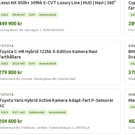
Lexus NX 450h+ 309hk E-CVT Luxury Line | HUD | Navi | 360°
Cup
fa
2022
8846 mil
SUV
Automatisk
20
449 900 kr
28
Knivsta Motor AB · ätarvägen 1, KUNGSÄNGEN
Fron
Hybrid
La
TOYOTA
BM
Toyota C-HR Hybrid 122hk X-Edition Kamera Navi
BMW
Farthållare
Dr
2023
2525 mil
SUV
Automatisk
20
279 800 kr
37
Riddermark Bil, Arlanda · Maskingatan 8A, Arlanda Stad
Ridd
Hybrid
La
TOYOTA
MER
Toyota Yaris Hybrid Active Kamera Adapt-fart P-Sensorer
Me
AC
20
2023
3071 mil
Halvkombi
Automatisk
204 600 kr
48
Riddermark Bil, Veddesta - Järfälla · Veddestavägen 2, JÄRFÄLLA
Carl