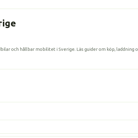
för
inlägg
rige
idbilar och hållbar mobilitet i Sverige. Läs guider om köp, laddni