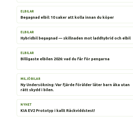
ELBILAR
Begagnad elbil: 10 saker att kolla innan du köper
ELBILAR
Hybridbil begagnad — skillnaden mot laddhybrid och elbil
ELBILAR
Billigaste elbilen 2026: vad du får för pengarna
MILJÖBILAR
Ny Undersökning: Var fjärde förälder låter barn åka utan
rätt skydd i bilen.
NYHET
KIA EV2 Prototyp i kallt Räckviddstest!