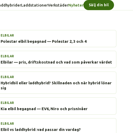
addhybrider
Laddstationer
Verkstäder
Nyheter
Sälj din bil
ELBILAR
Polestar elbil begagnad — Polestar 2, 3 och 4
ELBILAR
Elbilar — pris, driftskostnad och vad som påverkar värdet
ELBILAR
Hybridbil eller laddhybrid? Skillnaden och när hybrid lönar
sig
ELBILAR
Kia elbil begagnad — EV6, Niro och prisnivåer
ELBILAR
Elbil vs laddhybrid: vad passar din vardag?