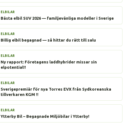
ELBILAR
Bästa elbil SUV 2026 — familjevänliga modeller i Sverige
ELBILAR
Billig elbil begagnad — så hittar du rätt till salu
ELBILAR
Ny rapport: Företagens laddhybrider missar sin
elpotential!!
ELBILAR
Sverigepremiär för nya Torres EVX från Sydkoreanska
tillverkaren KGM !!
ELBILAR
Ytterby Bil – Begagnade Miljöbilar i Ytterby!