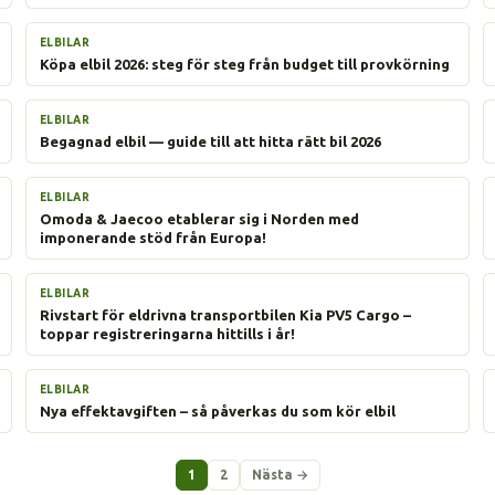
ELBILAR
Köpa elbil 2026: steg för steg från budget till provkörning
ELBILAR
Begagnad elbil — guide till att hitta rätt bil 2026
ELBILAR
Omoda & Jaecoo etablerar sig i Norden med
imponerande stöd från Europa!
ELBILAR
Rivstart för eldrivna transportbilen Kia PV5 Cargo –
toppar registreringarna hittills i år!
ELBILAR
Nya effektavgiften – så påverkas du som kör elbil
1
2
Nästa →
Sidnumrering