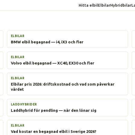
Hitta elbil
Elbilar
Hybridbilar
L
ELBILAR
BMW elbil begagnad — i4, iX3 och fler
ELBILAR
Volvo elbil begagnad — XC40, EX30 och fler
ELBILAR
Elbilar pris 2026: driftskostnad och vad som påverkar
värdet
LADDHYBRIDER
Laddhybrid för pendling — när den lönar sig
ELBILAR
Vad kostar en begagnad elbil i Sverige 2026?